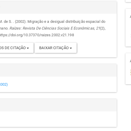
alhes
r
M. de S. . (2002). Migração e a desigual distribuição espacial do
umano.
Raízes: Revista De Ciências Sociais E Econômicas
,
21
(2),
go
ttps://doi.org/10.37370/raizes.2002.v21.198
S DE CITAÇÃO
BAIXAR CITAÇÃO
(2002)