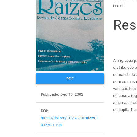
Barra
Con
USCS
lateral
do
Re
de
arti
artigos
prin
A migração p
distribuição 
demanda do c
PDF
com as mesma
variação tem
Publicado:
Dec 13, 2002
de caso a reg
algumas impl
de capital h
DOI:
https://doi.org/10.37370/raizes.2
002.v21.198