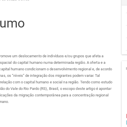
teúdo
sumo
go
cipal
romove um deslocamento de indivíduos e/ou grupos que afeta a
espacial do capital humano numa determinada região. A oferta e a
apital humano condicionam o desenvolvimento regional e, de acordo
s, os “níveis” de integração dos migrantes podem variar. Tal
 relação com o capital humano e social na região. Tendo como estudo
ião do Vale do Rio Pardo (RS), Brasil, o escopo deste artigo é apontar
icações da migração contemporânea para a concentração regional
umano.