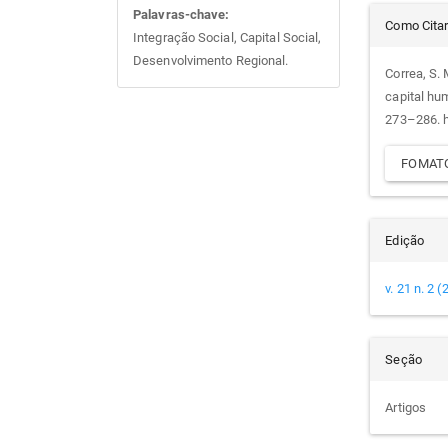
Det
Palavras-chave:
Como Cita
Integração Social, Capital Social,
do
Desenvolvimento Regional.
Correa, S. 
capital h
arti
273–286. h
FOMATO
Edição
v. 21 n. 2 
Seção
Artigos