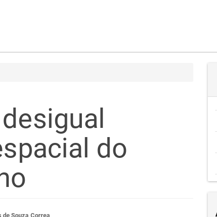
 desigual
espacial do
no
s de Souza Correa