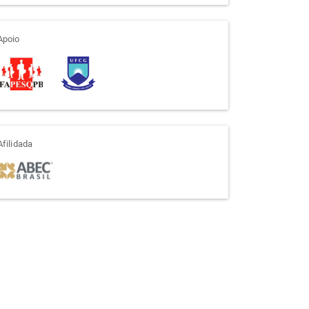
apoio
Apoio
afiliada
Afilidada