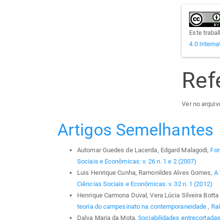
Este traba
4.0 Interna
Ref
Ver no arquivo
Artigos Semelhantes
Automar Guedes de Lacerda, Edgard Malagodi,
For
Sociais e Econômicas: v. 26 n. 1 e 2 (2007)
Luis Henrique Cunha, Ramonildes Alves Gomes,
A 
Ciências Sociais e Econômicas: v. 32 n. 1 (2012)
Henrique Carmona Duval, Vera Lúcia Silveira Bott
teoria do campesinato na contemporaneidade
,
Raí
Dalva Maria da Mota,
Sociabilidades entrecortadas 