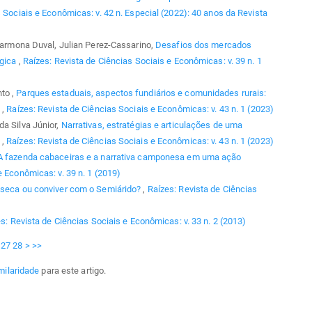
 Sociais e Econômicas: v. 42 n. Especial (2022): 40 anos da Revista
 Carmona Duval, Julian Perez-Cassarino,
Desafios dos mercados
ógica
,
Raízes: Revista de Ciências Sociais e Econômicas: v. 39 n. 1
to ,
Parques estaduais, aspectos fundiários e comunidades rurais:
G
,
Raízes: Revista de Ciências Sociais e Econômicas: v. 43 n. 1 (2023)
da Silva Júnior,
Narrativas, estratégias e articulações de uma
l
,
Raízes: Revista de Ciências Sociais e Econômicas: v. 43 n. 1 (2023)
A fazenda cabaceiras e a narrativa camponesa em uma ação
e Econômicas: v. 39 n. 1 (2019)
seca ou conviver com o Semiárido?
,
Raízes: Revista de Ciências
s: Revista de Ciências Sociais e Econômicas: v. 33 n. 2 (2013)
27
28
>
>>
milaridade
para este artigo.