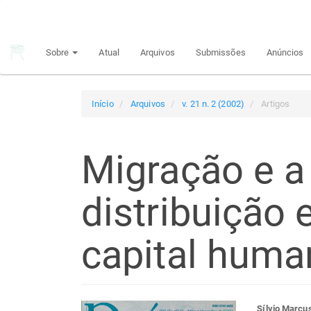
Navegação
Principal
Conteúdo
Sobre
Atual
Arquivos
Submissões
Anúncios
principal
Barra
Lateral
Início
Arquivos
v. 21 n. 2 (2002)
Artigos
Migração e a
distribuição 
capital huma
Sílvio Marcu