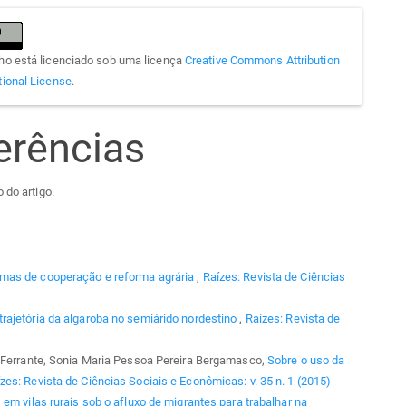
lho está licenciado sob uma licença
Creative Commons Attribution
tional License
.
erências
 do artigo.
mas de cooperação e reforma agrária
,
Raízes: Revista de Ciências
trajetória da algaroba no semiárido nordestino
,
Raízes: Revista de
a Ferrante, Sonia Maria Pessoa Pereira Bergamasco,
Sobre o uso da
zes: Revista de Ciências Sociais e Econômicas: v. 35 n. 1 (2015)
em vilas rurais sob o afluxo de migrantes para trabalhar na