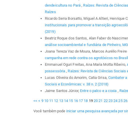
dendeicultura no Pará
,
Raízes: Revista de Ciências
Raízes
Ricardo Serra Borsatto, Miguel A Altieri, Henrique
institucionais para promover a transição agroecol
(2019)
Beatriz Roque dos Santos, Alan Faber do Nascimen
análise socioambiental e fundiária de Pinheiro, M
Joana Tereza Vaz de Moura, Marcos Aurélio Freire 
campanha em rede contra os agrotóxicos no Brasi
Emmanuel Oguri Freitas, Ana Maria Motta Ribeiro,
possessória
,
Raízes: Revista de Ciências Sociais 
Lucas Oliveira do Amorim, Catia Grisa,
Combater a 
Sociais e Econômicas: v. 38 n. 2 (2018)
Jaime Santos Júnior,
Entre o palco e a coxia
,
Raíze
<<
<
9
10
11
12
13
14
15
16
17
18
19
20
21
22
23
24
25
26
Você também pode
iniciar uma pesquisa avançada por si