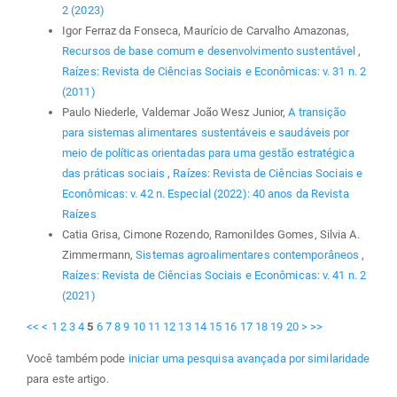
2 (2023)
Igor Ferraz da Fonseca, Maurício de Carvalho Amazonas,
Recursos de base comum e desenvolvimento sustentável
,
Raízes: Revista de Ciências Sociais e Econômicas: v. 31 n. 2
(2011)
Paulo Niederle, Valdemar João Wesz Junior,
A transição
para sistemas alimentares sustentáveis e saudáveis por
meio de políticas orientadas para uma gestão estratégica
das práticas sociais
,
Raízes: Revista de Ciências Sociais e
Econômicas: v. 42 n. Especial (2022): 40 anos da Revista
Raízes
Catia Grisa, Cimone Rozendo, Ramonildes Gomes, Silvia A.
Zimmermann,
Sistemas agroalimentares contemporâneos
,
Raízes: Revista de Ciências Sociais e Econômicas: v. 41 n. 2
(2021)
<<
<
1
2
3
4
5
6
7
8
9
10
11
12
13
14
15
16
17
18
19
20
>
>>
Você também pode
iniciar uma pesquisa avançada por similaridade
para este artigo.