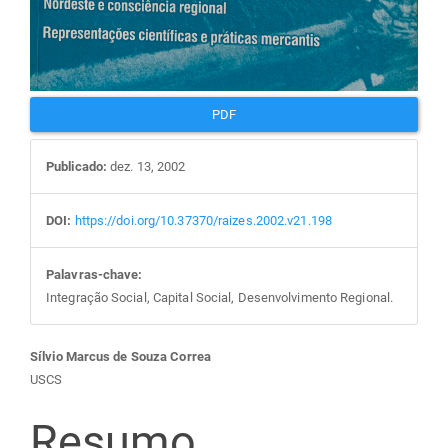
PDF
Publicado:
dez. 13, 2002
DOI:
https://doi.org/10.37370/raizes.2002.v21.198
Palavras-chave:
Integração Social, Capital Social, Desenvolvimento Regional.
Conteúdo
Sílvio Marcus de Souza Correa
USCS
do
Resumo