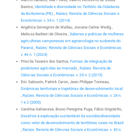
Bastos,
Identidade e diversidade no Teritório da Cidadania
da Borborema (PB)
,
Raízes: Revista de Ciências Sociais e
Econômicas: v. 34 n. 1 (2014)
Angélica Servegnini de Wallau, Josiane Carine Wedig ,
Melissa Barbieri de Oliveira ,
Saberes e práticas de mulheres
agricultoras camponesas em agroecologia no sudoeste do
Paraná
,
Raízes: Revista de Ciências Sociais e Econômicas:
v. 44 n. 1 (2024)
Priscila Tavares dos Santos,
Formas de integração de
produtores agrícolas ao mercado
,
Raízes: Revista de
Ciências Sociais e Econômicas: v. 35 n. 2 (2015)
Eric Sabourin, Patrick Caron, Jean-Philippe Tonneau,
Dinâmicas territoriais e trajetórias de desenvolvimento local
,
Raízes: Revista de Ciências Sociais e Econômicas: v. 24 n.
1 e 2 (2005)
Carolina Galvanese, Bruno Peregrina Puga, Fábio Grigoletto,
Desafios à exploração sustentável da sociobiodiversidade
como vetor de desenvolvimento de territórios rurais no Brasil
,
Raízes: Revista de Ciências Sociais e Econômicas: v. 43 n.