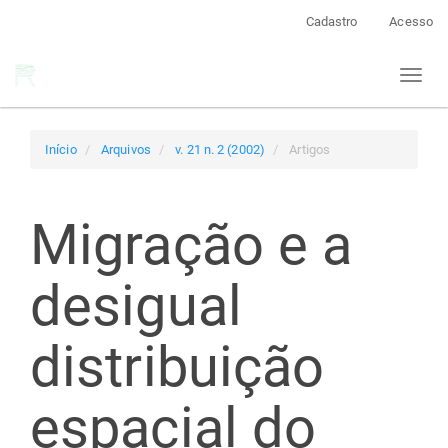
Navegação
Cadastro
Acesso
Principal
Conteúdo
Toggl
principal
naviga
Barra
Lateral
Início
Arquivos
v. 21 n. 2 (2002)
Artigos
Migração e a
desigual
distribuição
espacial do