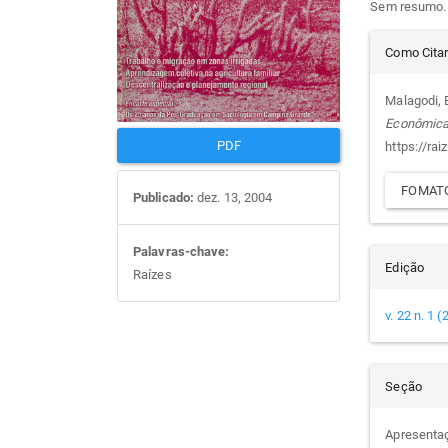
Sem resumo.
artigos
prin
Det
Como Cita
do
Malagodi, 
Econômic
arti
PDF
https://rai
FOMATO
Publicado:
dez. 13, 2004
Palavras-chave:
Edição
Raízes
v. 22 n. 1 
Seção
Apresenta