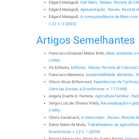
Edgard Malagodi,
Karl Marx
,
Raízes: Revista de Ciê
Edgard Malagodi,
Apresentação
,
Raízes: Revista d
Edgard Malagodi,
A correspondência de Marx com 
v. 22 n. 2 (2003)
Artigos Semelhantes
Francisco Emanuel Matos Brito,
Meio ambiente e 
(1998)
Os Editores,
Editorial
,
Raízes: Revista de Ciências 
Francisco Menezes,
Sustentabilidade alimentar
,
R
Gilson Alceu Bittencourt,
Experiências de Tipifica
Ciências Sociais e Econômicas: n. 17 (1998)
Angela Duarte D. Ferreira,
Agricultura familiar
,
Raíz
Sérgio Luiz de Oliveira Vilela,
Racionalização e glo
(1999)
Clóvis Cavalcanti,
In memoriam
,
Raízes: Revista d
Dalva Maria da Mota,
Trabalhadores da agricultu
Econômicas: v. 22 n. 1 (2003)
Renata Menasche, Régis da Cunha Belém,
Gênero 