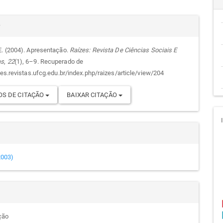
cipal
alhes
r
E. (2004). Apresentação.
Raízes: Revista De Ciências Sociais E
as
,
22
(1), 6–9. Recuperado de
go
zes.revistas.ufcg.edu.br/index.php/raizes/article/view/204
S DE CITAÇÃO
BAIXAR CITAÇÃO
(2003)
ção