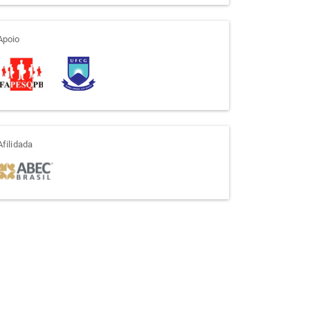
apoio
Apoio
afiliada
Afilidada