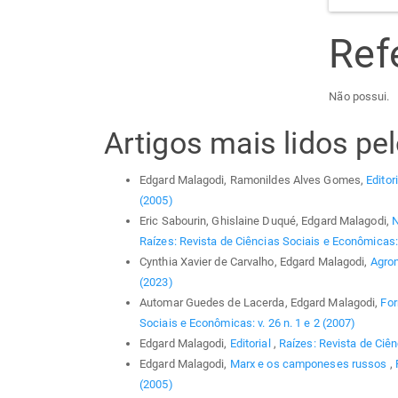
Ref
Não possui.
Artigos mais lidos p
Edgard Malagodi, Ramonildes Alves Gomes,
Editor
(2005)
Eric Sabourin, Ghislaine Duqué, Edgard Malagodi,
N
Raízes: Revista de Ciências Sociais e Econômicas: 
Cynthia Xavier de Carvalho, Edgard Malagodi,
Agro
(2023)
Automar Guedes de Lacerda, Edgard Malagodi,
For
Sociais e Econômicas: v. 26 n. 1 e 2 (2007)
Edgard Malagodi,
Editorial
,
Raízes: Revista de Ciên
Edgard Malagodi,
Marx e os camponeses russos
,
(2005)