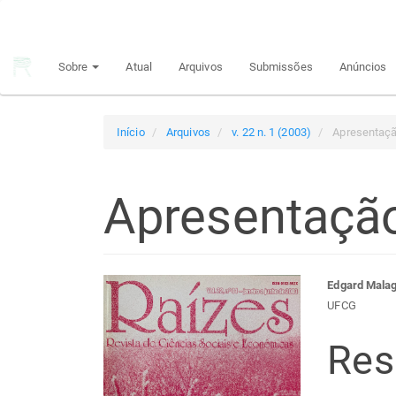
Navegação
Principal
Conteúdo
Sobre
Atual
Arquivos
Submissões
Anúncios
principal
Barra
Lateral
Início
Arquivos
v. 22 n. 1 (2003)
Apresentaç
Apresentaçã
Barra
Con
Edgard Malag
UFCG
lateral
do
Re
de
arti