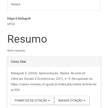
Raízes
Conteúdo
Edgard Malagodi
UFCG
do
Resumo
artigo
Sem resumo.
principal
Detalhes
Como Citar
do
Malagodi, E. (2004). Apresentação.
Raízes: Revista De
Ciências Sociais E Econômicas
,
22
(1), 6–9. Recuperado de
artigo
https://raizes.revistas.ufcg.edu.br/index.php/raizes/article/vie
w/204
FOMATOS DE CITAÇÃO
BAIXAR CITAÇÃO