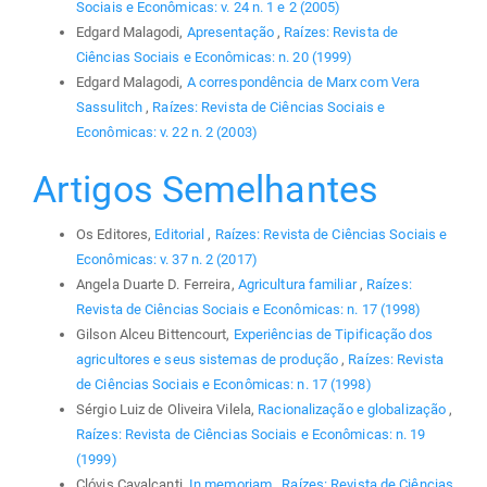
Sociais e Econômicas: v. 24 n. 1 e 2 (2005)
Edgard Malagodi,
Apresentação
,
Raízes: Revista de
Ciências Sociais e Econômicas: n. 20 (1999)
Edgard Malagodi,
A correspondência de Marx com Vera
Sassulitch
,
Raízes: Revista de Ciências Sociais e
Econômicas: v. 22 n. 2 (2003)
Artigos Semelhantes
Os Editores,
Editorial
,
Raízes: Revista de Ciências Sociais e
Econômicas: v. 37 n. 2 (2017)
Angela Duarte D. Ferreira,
Agricultura familiar
,
Raízes:
Revista de Ciências Sociais e Econômicas: n. 17 (1998)
Gilson Alceu Bittencourt,
Experiências de Tipificação dos
agricultores e seus sistemas de produção
,
Raízes: Revista
de Ciências Sociais e Econômicas: n. 17 (1998)
Sérgio Luiz de Oliveira Vilela,
Racionalização e globalização
,
Raízes: Revista de Ciências Sociais e Econômicas: n. 19
(1999)
Clóvis Cavalcanti,
In memoriam
,
Raízes: Revista de Ciências