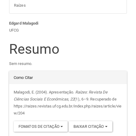
Raízes
Conteúdo
Edgard Malagodi
UFCG
do
Resumo
artigo
Sem resumo.
principal
Detalhes
Como Citar
do
Malagodi, E. (2004). Apresentação.
Raízes: Revista De
Ciências Sociais E Econômicas
,
22
(1), 6–9. Recuperado de
artigo
https://raizes.revistas.ufcg.edu.br/index.php/raizes/article/vie
w/204
FOMATOS DE CITAÇÃO
BAIXAR CITAÇÃO