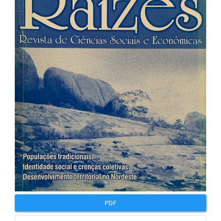
lateral
de
artigos
PDF