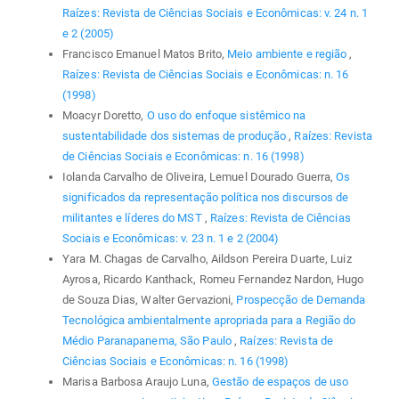
Raízes: Revista de Ciências Sociais e Econômicas: v. 24 n. 1
e 2 (2005)
Francisco Emanuel Matos Brito,
Meio ambiente e região
,
Raízes: Revista de Ciências Sociais e Econômicas: n. 16
(1998)
Moacyr Doretto,
O uso do enfoque sistêmico na
sustentabilidade dos sistemas de produção
,
Raízes: Revista
de Ciências Sociais e Econômicas: n. 16 (1998)
Iolanda Carvalho de Oliveira, Lemuel Dourado Guerra,
Os
significados da representação política nos discursos de
militantes e líderes do MST
,
Raízes: Revista de Ciências
Sociais e Econômicas: v. 23 n. 1 e 2 (2004)
Yara M. Chagas de Carvalho, Aildson Pereira Duarte, Luiz
Ayrosa, Ricardo Kanthack, Romeu Fernandez Nardon, Hugo
de Souza Dias, Walter Gervazioni,
Prospecção de Demanda
Tecnológica ambientalmente apropriada para a Região do
Médio Paranapanema, São Paulo
,
Raízes: Revista de
Ciências Sociais e Econômicas: n. 16 (1998)
Marisa Barbosa Araujo Luna,
Gestão de espaços de uso