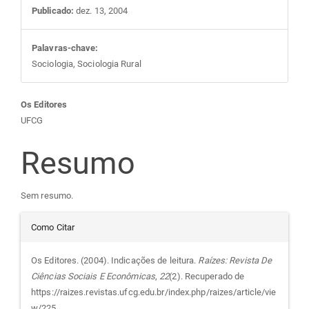
Publicado:
dez. 13, 2004
Palavras-chave:
Sociologia, Sociologia Rural
Conteúdo
Os Editores
UFCG
do
Resumo
artigo
Sem resumo.
principal
Detalhes
Como Citar
do
Os Editores. (2004). Indicações de leitura.
Raízes: Revista De
Ciências Sociais E Econômicas
,
22
(2). Recuperado de
artigo
https://raizes.revistas.ufcg.edu.br/index.php/raizes/article/vie
w/225