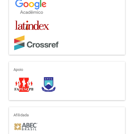
apoio
Apoio
afiliada
Afilidada