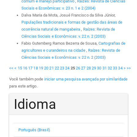
comum e manejo participativo
,
Raízes: Revista de Ciências
Sociais e Econômicas: v. 23 n. 1 e 2 (2004)
Dalva Maria da Mota, Josué Francisco da Silva Júnior,
Populações tradicionais e formas de gestão das áreas de
ocorrência natural de mangabeira
,
Raízes: Revista de
Ciências Sociais e Econômicas: v. 22 n. 2 (2003)
Fabio Gutemberg Ramos Bezerra de Sousa,
Cartografias de
agricultores e curandeiros na cidade
,
Raízes: Revista de
Ciências Sociais e Econômicas: v. 22 n. 2 (2003)
<<
<
15
16
17
18
19
20
21
22
23
24
25
26
27
28
29
30
31
32
33
34
>
>>
Você também pode
iniciar uma pesquisa avançada por similaridade
para este artigo.
Idioma
Português (Brasil)