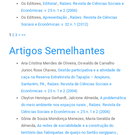
Os Editores,
Editorial
,
Raízes: Revista de Ciências Sociais e
Econômicas: v. 25 n. 1 e 2 (2006)
Os Editores,
Apresentação
,
Raízes: Revista de Ciências
Sociais e Econômicas: v. 32 n. 1 (2012)
1
2
3
>
>>
Artigos Semelhantes
Ana Cristina Mendes de Oliveira, Oswaldo de Carvalho
Junior, Rose Chaves,
Gestão participativa e a atividade de
caça na Reserva Extrativista do Tapajós – Arapiuns,
Santarém, PA
,
Raízes: Revista de Ciências Sociais e
Econômicas: v. 23 n. 1 e 2 (2004)
Cleyton Henrique Gerhardt, Jalcione Almeida,
A problemática
do meio ambiente nos espaços rurais
,
Raízes: Revista de
Ciências Sociais e Econômicas: v. 25 n. 1 e 2 (2006)
Sônia de Souza Mendonça Menezes, Maria Geralda de
Almeida,
As redes de sociabilidade e a construção do
território das fabriquetas de queijo no Sertão sergipano
,