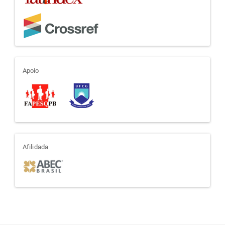
apoio
Apoio
afiliada
Afilidada