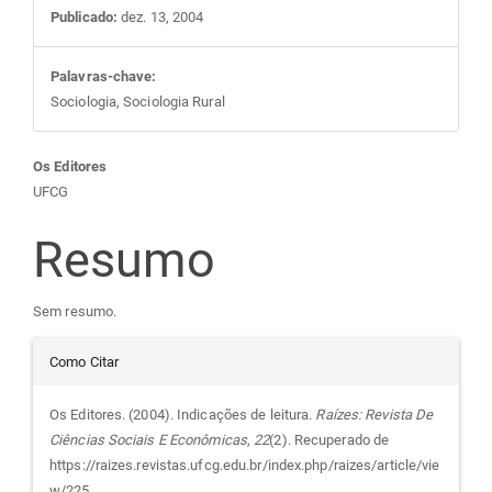
Publicado:
dez. 13, 2004
Palavras-chave:
Sociologia, Sociologia Rural
Conteúdo
Os Editores
UFCG
do
Resumo
artigo
Sem resumo.
principal
Detalhes
Como Citar
do
Os Editores. (2004). Indicações de leitura.
Raízes: Revista De
Ciências Sociais E Econômicas
,
22
(2). Recuperado de
artigo
https://raizes.revistas.ufcg.edu.br/index.php/raizes/article/vie
w/225