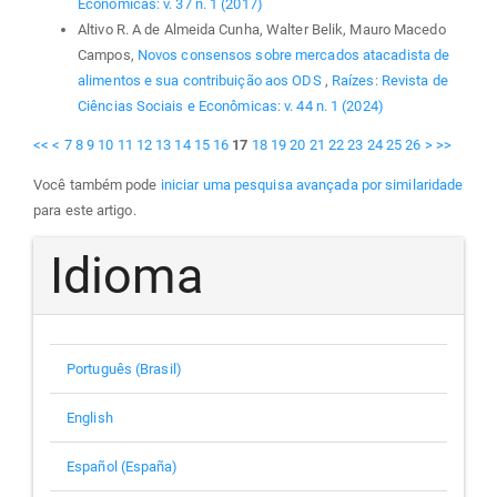
Econômicas: v. 37 n. 1 (2017)
Altivo R. A de Almeida Cunha, Walter Belik, Mauro Macedo
Campos,
Novos consensos sobre mercados atacadista de
alimentos e sua contribuição aos ODS
,
Raízes: Revista de
Ciências Sociais e Econômicas: v. 44 n. 1 (2024)
<<
<
7
8
9
10
11
12
13
14
15
16
17
18
19
20
21
22
23
24
25
26
>
>>
Você também pode
iniciar uma pesquisa avançada por similaridade
para este artigo.
Idioma
Português (Brasil)
English
Español (España)