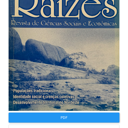
lateral
de
artigos
PDF