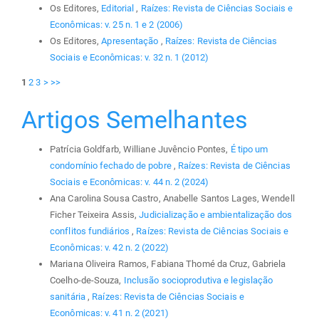
Os Editores,
Editorial
,
Raízes: Revista de Ciências Sociais e
Econômicas: v. 25 n. 1 e 2 (2006)
Os Editores,
Apresentação
,
Raízes: Revista de Ciências
Sociais e Econômicas: v. 32 n. 1 (2012)
1
2
3
>
>>
Artigos Semelhantes
Patrícia Goldfarb, Williane Juvêncio Pontes,
É tipo um
condomínio fechado de pobre
,
Raízes: Revista de Ciências
Sociais e Econômicas: v. 44 n. 2 (2024)
Ana Carolina Sousa Castro, Anabelle Santos Lages, Wendell
Ficher Teixeira Assis,
Judicialização e ambientalização dos
conflitos fundiários
,
Raízes: Revista de Ciências Sociais e
Econômicas: v. 42 n. 2 (2022)
Mariana Oliveira Ramos, Fabiana Thomé da Cruz, Gabriela
Coelho-de-Souza,
Inclusão socioprodutiva e legislação
sanitária
,
Raízes: Revista de Ciências Sociais e
Econômicas: v. 41 n. 2 (2021)