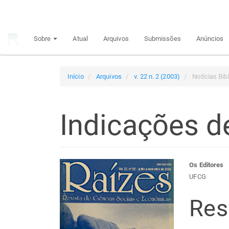
Navegação
Principal
Conteúdo
Sobre
Atual
Arquivos
Submissões
Anúncios
principal
Barra
Lateral
Início
Arquivos
v. 22 n. 2 (2003)
Notícias Bib
Indicações de
Barra
Con
Os Editores
UFCG
lateral
do
Re
de
arti