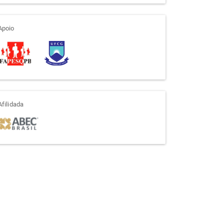
apoio
Apoio
afiliada
Afilidada