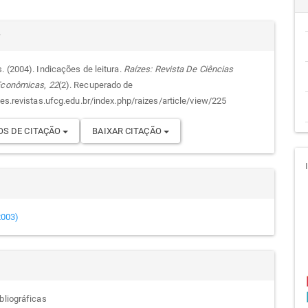
cipal
alhes
r
. (2004). Indicações de leitura.
Raízes: Revista De Ciências
 Econômicas
,
22
(2). Recuperado de
go
zes.revistas.ufcg.edu.br/index.php/raizes/article/view/225
S DE CITAÇÃO
BAIXAR CITAÇÃO
(2003)
bliográficas