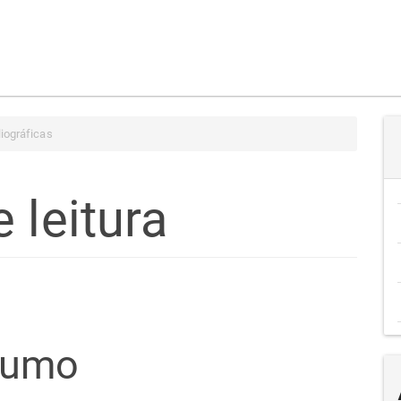
liográficas
 leitura
teúdo
sumo
go