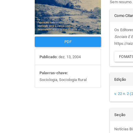
Sem resumo.
artigos
prin
Det
Como Cita
do
Os Editores
Sociais E
arti
PDF
https://rai
FOMATO
Publicado:
dez. 13, 2004
Palavras-chave:
Edição
Sociologia, Sociologia Rural
v. 22 n. 2 
Seção
Notícias Bi