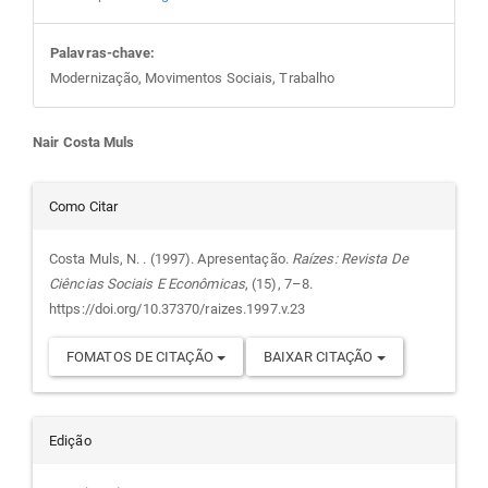
Palavras-chave:
Modernização, Movimentos Sociais, Trabalho
Conteúdo
Nair Costa Muls
do
Detalhes
Como Citar
artigo
do
Costa Muls, N. . (1997). Apresentação.
Raízes: Revista De
Ciências Sociais E Econômicas
, (15), 7–8.
principal
artigo
https://doi.org/10.37370/raizes.1997.v.23
FOMATOS DE CITAÇÃO
BAIXAR CITAÇÃO
Edição