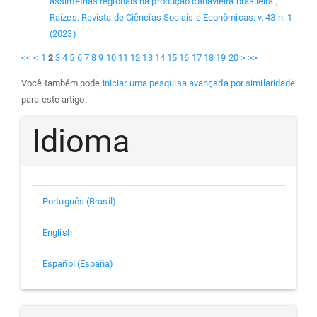
assimetrias regionais na produção canavieira brasileira
,
Raízes: Revista de Ciências Sociais e Econômicas: v. 43 n. 1
(2023)
<<
<
1
2
3
4
5
6
7
8
9
10
11
12
13
14
15
16
17
18
19
20
>
>>
Você também pode
iniciar uma pesquisa avançada por similaridade
para este artigo.
Idioma
Português (Brasil)
English
Español (España)