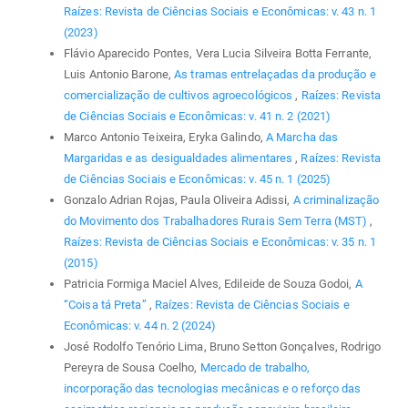
Raízes: Revista de Ciências Sociais e Econômicas: v. 43 n. 1
(2023)
Flávio Aparecido Pontes, Vera Lucia Silveira Botta Ferrante,
Luis Antonio Barone,
As tramas entrelaçadas da produção e
comercialização de cultivos agroecológicos
,
Raízes: Revista
de Ciências Sociais e Econômicas: v. 41 n. 2 (2021)
Marco Antonio Teixeira, Eryka Galindo,
A Marcha das
Margaridas e as desigualdades alimentares
,
Raízes: Revista
de Ciências Sociais e Econômicas: v. 45 n. 1 (2025)
Gonzalo Adrian Rojas, Paula Oliveira Adissi,
A criminalização
do Movimento dos Trabalhadores Rurais Sem Terra (MST)
,
Raízes: Revista de Ciências Sociais e Econômicas: v. 35 n. 1
(2015)
Patricia Formiga Maciel Alves, Edileide de Souza Godoi,
A
“Coisa tá Preta”
,
Raízes: Revista de Ciências Sociais e
Econômicas: v. 44 n. 2 (2024)
José Rodolfo Tenório Lima, Bruno Setton Gonçalves, Rodrigo
Pereyra de Sousa Coelho,
Mercado de trabalho,
incorporação das tecnologias mecânicas e o reforço das