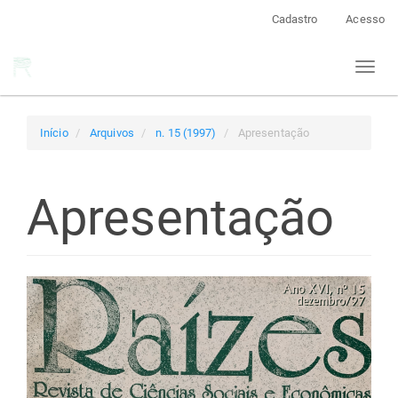
Navegação
Cadastro
Acesso
Principal
Conteúdo
Toggl
principal
naviga
Barra
Lateral
Início
Arquivos
n. 15 (1997)
Apresentação
Apresentação
Barra
lateral
de