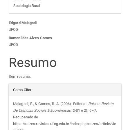
Sociologia Rural
Conteúdo
Edgard Malagodi
UFCG
do
Ramonildes Alves Gomes
UFCG
artigo
Resumo
principal
Sem resumo.
Detalhes
Como Citar
do
Malagodi, E., & Gomes, R. A. (2006). Editorial.
Raízes: Revista
De Ciências Sociais E Econômicas
,
24
(1 e 2), 6–7.
artigo
Recuperado de
https://raizes.revistas.ufcg.edu.br/index.php/raizes/article/vie