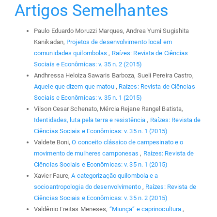
Artigos Semelhantes
Paulo Eduardo Moruzzi Marques, Andrea Yumi Sugishita
Kanikadan,
Projetos de desenvolvimento local em
comunidades quilombolas
,
Raízes: Revista de Ciências
Sociais e Econômicas: v. 35 n. 2 (2015)
Andhressa Heloiza Sawaris Barboza, Sueli Pereira Castro,
Aquele que dizem que matou
,
Raízes: Revista de Ciências
Sociais e Econômicas: v. 35 n. 1 (2015)
Vilson Cesar Schenato, Mércia Rejane Rangel Batista,
Identidades, luta pela terra e resistência
,
Raízes: Revista de
Ciências Sociais e Econômicas: v. 35 n. 1 (2015)
Valdete Boni,
O conceito clássico de campesinato e o
movimento de mulheres camponesas
,
Raízes: Revista de
Ciências Sociais e Econômicas: v. 35 n. 1 (2015)
Xavier Faure,
A categorização quilombola e a
socioantropologia do desenvolvimento
,
Raízes: Revista de
Ciências Sociais e Econômicas: v. 35 n. 2 (2015)
Valdênio Freitas Meneses,
“Miunça” e caprinocultura
,