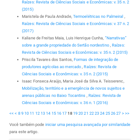
Raízes: Revista de Ciências Sociais e Econômicas: v. 35 n. 2
(2015)
Maristela de Paula Andrade,
Termoelétricas no Palmeiral
,
Raízes: Revista de Ciências Sociais e Econômicas: v. 37 n. 2
(2017)
Kaliane de Freitas Maia, Luis Henrique Cunha,
“Narrativas”
sobre a grande propriedade do Sertão nordestino
,
Raízes:
Revista de Ciências Sociais e Econômicas: v. 35 n. 2 (2015)
Priscila Tavares dos Santos,
Formas de integração de
produtores agrícolas ao mercado
,
Raízes: Revista de
Ciências Sociais e Econômicas: v. 35 n. 2 (2015)
Isaac Fonseca Araújo, Maria José da Silva A. Teisserenc,
Mobilização, território e a emergência de novos sujeitos e
arenas públicas no Baixo Tocantins
,
Raízes: Revista de
Ciências Sociais e Econômicas: v. 36 n. 1 (2016)
<<
<
8
9
10
11
12
13
14
15
16
17
18
19
20
21
22
23
24
25
26
27
>
>>
Você também pode
iniciar uma pesquisa avançada por similaridade
para este artigo.