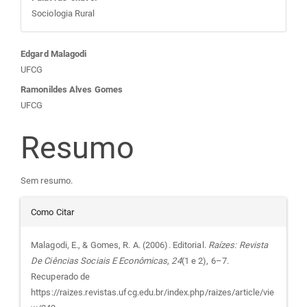
Sociologia Rural
Conteúdo
Edgard Malagodi
UFCG
do
Ramonildes Alves Gomes
UFCG
artigo
Resumo
principal
Sem resumo.
Detalhes
Como Citar
do
Malagodi, E., & Gomes, R. A. (2006). Editorial.
Raízes: Revista
De Ciências Sociais E Econômicas
,
24
(1 e 2), 6–7.
artigo
Recuperado de
https://raizes.revistas.ufcg.edu.br/index.php/raizes/article/vie