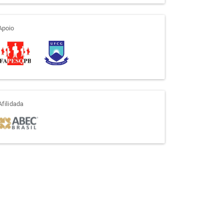
apoio
Apoio
afiliada
Afilidada