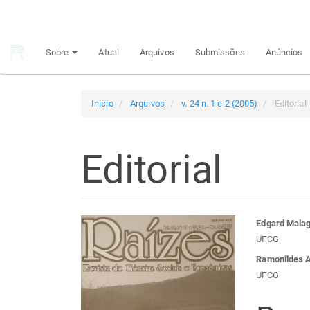
Navegação
Principal
Conteúdo
Sobre
Atual
Arquivos
Submissões
Anúncios
principal
Barra
Lateral
Início
Arquivos
v. 24 n. 1 e 2 (2005)
Editorial
Editorial
Barra
Con
Edgard Malag
UFCG
lateral
do
Ramonildes 
UFCG
de
arti