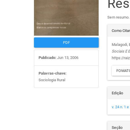
Re
artigos
prin
Sem resumo.
Det
Como Cita
do
PDF
Malagodi, E
Sociais E
arti
Publicado:
Jun 13, 2006
https://rai
FOMATO
Palavras-chave:
Sociologia Rural
Edição
v. 24 n. 1 
Seção