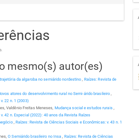
erências
o.
elo mesmo(s) autor(es)
trajetória da algaroba no semiárido nordestino
,
Raízes: Revista de
ovos atores do desenvolvimento rural no Semi-árido brasileiro
,
v. 22 n. 1 (2003)
es, Valdênio Freitas Meneses,
Mudança social e estudos rurais
,
v. 42 n. Especial (2022): 40 anos da Revista Raízes
negócio
,
Raízes: Revista de Ciências Sociais e Econômicas: v. 43 n. 1
omes,
O Semiárido brasileiro no Insa
,
Raízes: Revista de Ciências