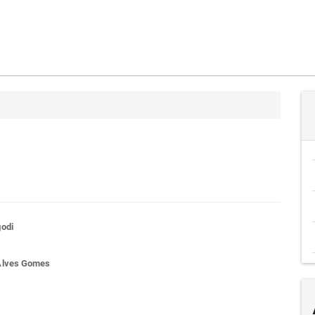
teúdo
odi
Alves Gomes
go