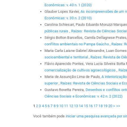
Econômicas: v. 40 n. 1 (2020)
Glauber Lopes Xavier,
As incompreensões de um no
Econômicas: v. 30 n. 2 (2010)
Carolina Schiesari, Paulo Eduardo Moruzzi Marque
públicas rurais
,
Raízes: Revista de Ciências Sociai
Sérgio Botton Barcellos, Camila Dellagnese Prates,
conflitos ambientais no Pampa Gaúcho
,
Raízes: R
Maria Carla Laiane Gabriel Alexandre, Luan Gomes 
socioambiental e territorial
,
Raízes: Revista de Ciê
Flávio Aparecido Pontes, Vera Lucia Silveira Botta
comercialização de cultivos agroecológicos
,
Raíze
Maria de Assunção Lima de Paulo,
A interiorizaçã
superior
,
Raízes: Revista de Ciências Sociais e Eco
Gustavo Rovetta Pereira,
Desenhos e conflitos on
Ciências Sociais e Econômicas: v. 42 n. 2 (2022)
1
2
3
4
5
6
7
8
9
10
11
12
13
14
15
16
17
18
19
20
>
>>
Você também pode
iniciar uma pesquisa avançada por si