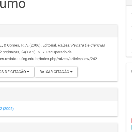
sumo
cipal
alhes
r
., & Gomes, R. A. (2006). Editorial.
Raízes: Revista De Ciências
 Econômicas
,
24
(1 e 2), 6–7. Recuperado de
go
zes.revistas.ufcg.edu.br/index.php/raizes/article/view/242
S DE CITAÇÃO
BAIXAR CITAÇÃO
e 2 (2005)