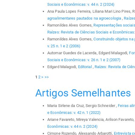
Sociais e Econômicas: v. 44 n. 2 (2024)
Ana Paula Lopes Ferreira, Liliana Mari Lino Pires
agroalimentares pautados na agroecologia
,
Raízes
Ramonildes Alves Gomes,
Representações sociais 
Raízes: Revista de Ciências Sociais e Econômicas: 
Ramonildes Alves Gomes,
Construindo objetos na
v. 25 n. 1 e 2 (2006)
Automar Guedes de Lacerda, Edgard Malagodi,
For
Sociais e Econômicas: v. 26 n. 1 e 2 (2007)
Edgard Malagodi,
Editorial
,
Raízes: Revista de Ciên
1
2
>
>>
Artigos Semelhantes
Maria Sirlene da Cruz, Sergio Schneider ,
Feiras al
e Econômicas: v. 42 n. 1 (2022)
Ariane Favareto, Mireya Valencia, Arilson Favareto
Econômicas: v. 44 n. 2 (2024)
Cimone Rozendo, Alexsando Arbarotti,
Entrevista c