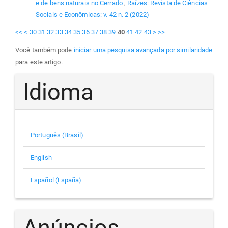
e de bens naturais no Cerrado
,
Raízes: Revista de Ciências
Sociais e Econômicas: v. 42 n. 2 (2022)
<<
<
30
31
32
33
34
35
36
37
38
39
40
41
42
43
>
>>
Você também pode
iniciar uma pesquisa avançada por similaridade
para este artigo.
Idioma
Português (Brasil)
English
Español (España)
Anúncios