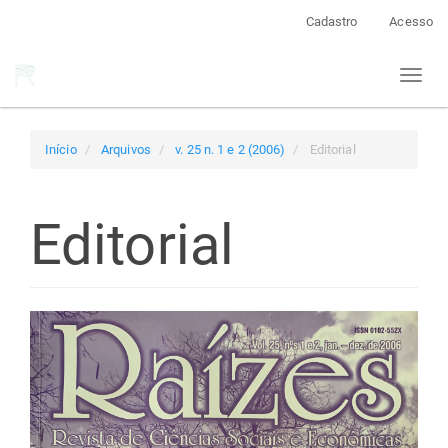
Navegação
Cadastro
Acesso
Principal
Conteúdo
Toggl
principal
naviga
Barra
Lateral
Início
Arquivos
v. 25 n. 1 e 2 (2006)
Editorial
Editorial
Barra
lateral
de