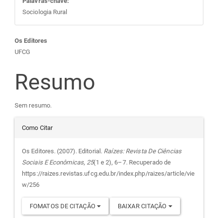
Palavras-chave:
Sociologia Rural
Conteúdo
Os Editores
UFCG
do
Resumo
artigo
Sem resumo.
principal
Detalhes
Como Citar
do
Os Editores. (2007). Editorial.
Raízes: Revista De Ciências
Sociais E Econômicas
,
25
(1 e 2), 6–7. Recuperado de
artigo
https://raizes.revistas.ufcg.edu.br/index.php/raizes/article/vie
w/256
FOMATOS DE CITAÇÃO
BAIXAR CITAÇÃO