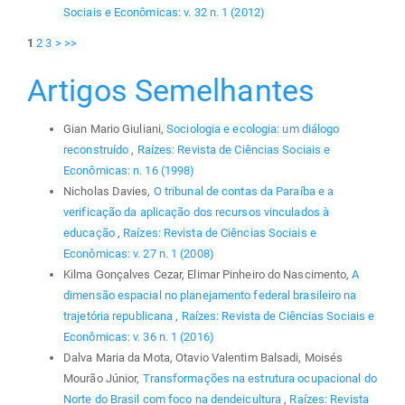
Sociais e Econômicas: v. 32 n. 1 (2012)
1
2
3
>
>>
Artigos Semelhantes
Gian Mario Giuliani,
Sociologia e ecologia: um diálogo
reconstruído
,
Raízes: Revista de Ciências Sociais e
Econômicas: n. 16 (1998)
Nicholas Davies,
O tribunal de contas da Paraíba e a
verificação da aplicação dos recursos vinculados à
educação
,
Raízes: Revista de Ciências Sociais e
Econômicas: v. 27 n. 1 (2008)
Kilma Gonçalves Cezar, Elimar Pinheiro do Nascimento,
A
dimensão espacial no planejamento federal brasileiro na
trajetória republicana
,
Raízes: Revista de Ciências Sociais e
Econômicas: v. 36 n. 1 (2016)
Dalva Maria da Mota, Otavio Valentim Balsadi, Moisés
Mourão Júnior,
Transformações na estrutura ocupacional do
Norte do Brasil com foco na dendeicultura
,
Raízes: Revista