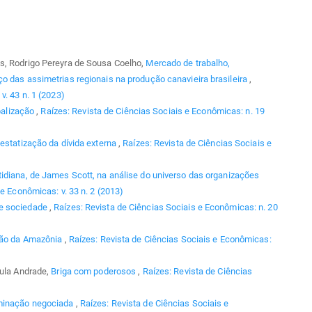
s, Rodrigo Pereyra de Sousa Coelho,
Mercado de trabalho,
o das assimetrias regionais na produção canavieira brasileira
,
v. 43 n. 1 (2023)
balização
,
Raízes: Revista de Ciências Sociais e Econômicas: n. 19
estatização da dívida externa
,
Raízes: Revista de Ciências Sociais e
tidiana, de James Scott, na análise do universo das organizações
e Econômicas: v. 33 n. 2 (2013)
e sociedade
,
Raízes: Revista de Ciências Sociais e Econômicas: n. 20
ção da Amazônia
,
Raízes: Revista de Ciências Sociais e Econômicas:
aula Andrade,
Briga com poderosos
,
Raízes: Revista de Ciências
ominação negociada
,
Raízes: Revista de Ciências Sociais e