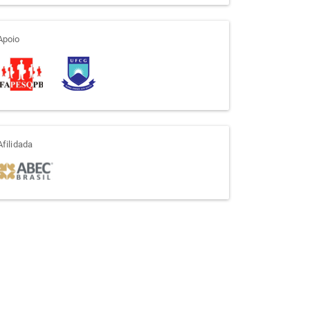
apoio
Apoio
afiliada
Afilidada