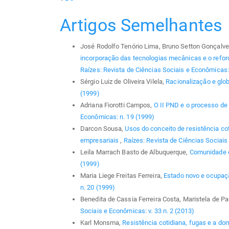
Artigos Semelhantes
José Rodolfo Tenório Lima, Bruno Setton Gonçalve
incorporação das tecnologias mecânicas e o reforç
Raízes: Revista de Ciências Sociais e Econômicas: 
Sérgio Luiz de Oliveira Vilela,
Racionalização e glo
(1999)
Adriana Fiorotti Campos,
O II PND e o processo de 
Econômicas: n. 19 (1999)
Darcon Sousa,
Usos do conceito de resistência co
empresariais
,
Raízes: Revista de Ciências Sociais 
Leila Marrach Basto de Albuquerque,
Comunidade 
(1999)
Maria Liege Freitas Ferreira,
Estado novo e ocupa
n. 20 (1999)
Benedita de Cassia Ferreira Costa, Maristela de P
Sociais e Econômicas: v. 33 n. 2 (2013)
Karl Monsma,
Resistência cotidiana, fugas e a d