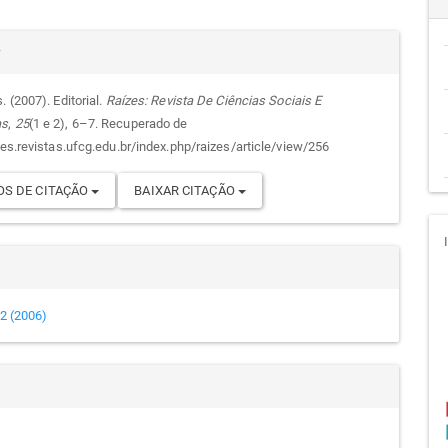
cipal
alhes
r
. (2007). Editorial.
Raízes: Revista De Ciências Sociais E
as
,
25
(1 e 2), 6–7. Recuperado de
go
zes.revistas.ufcg.edu.br/index.php/raizes/article/view/256
S DE CITAÇÃO
BAIXAR CITAÇÃO
e 2 (2006)