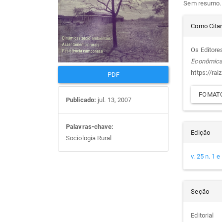
Sem resumo.
artigos
prin
Det
Como Cita
do
Os Editores
Econômic
arti
https://rai
PDF
FOMATO
Publicado:
jul. 13, 2007
Palavras-chave:
Edição
Sociologia Rural
v. 25 n. 1 
Seção
Editorial