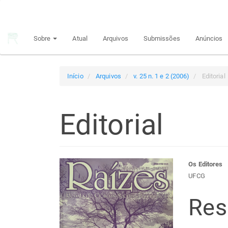
Navegação
Principal
Conteúdo
Sobre
Atual
Arquivos
Submissões
Anúncios
principal
Barra
Lateral
Início
Arquivos
v. 25 n. 1 e 2 (2006)
Editorial
Editorial
Barra
Con
Os Editores
UFCG
lateral
do
Re
de
arti