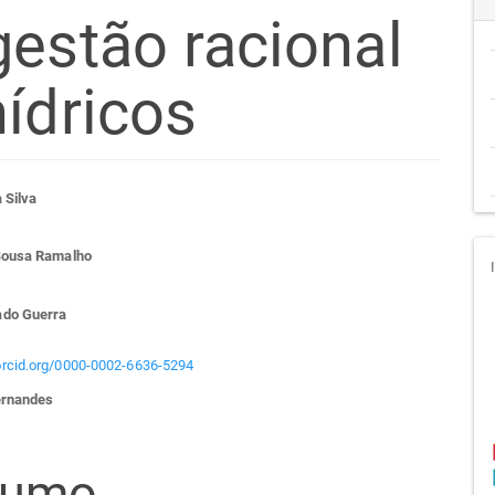
gestão racional
ídricos
teúdo
 Silva
Sousa Ramalho
go
ado Guerra
cipal
/orcid.org/0000-0002-6636-5294
ernandes
sumo