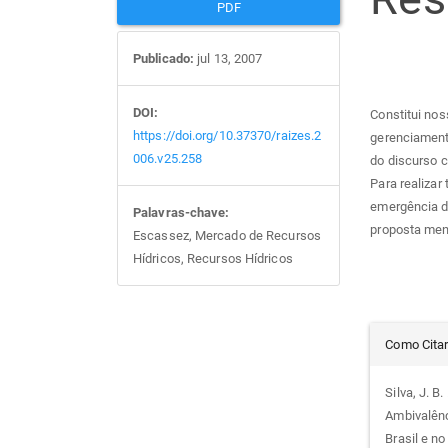
PDF
Publicado:
jul 13, 2007
DOI:
Constitui noss
https://doi.org/10.37370/raizes.2
gerenciament
006.v25.258
do discurso 
Para realizar
emergência d
Palavras-chave:
proposta men
Escassez, Mercado de Recursos
Hídricos, Recursos Hídricos
Det
Como Cita
do
Silva, J. B.
Ambivalênc
arti
Brasil e n