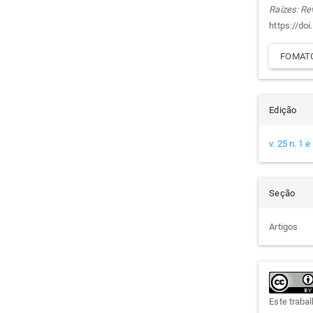
Raízes: Re
https://do
FOMATO
Edição
v. 25 n. 1 
Seção
Artigos
Este traba