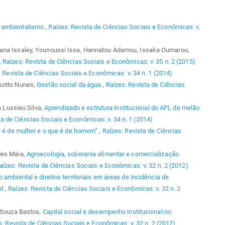
e ambientalismo
,
Raízes: Revista de Ciências Sociais e Econômicas: v.
Nana Issaley, Younoussi Issa, Hannatou Adamou, Issaka Oumarou,
,
Raízes: Revista de Ciências Sociais e Econômicas: v. 35 n. 2 (2015)
 Revista de Ciências Sociais e Econômicas: v. 34 n. 1 (2014)
esotto Nunes,
Gestão social da água
,
Raízes: Revista de Ciências
a Lussieu Silva,
Aprendizado e estrutura institucional do APL de melão
ta de Ciências Sociais e Econômicas: v. 34 n. 1 (2014)
 é de mulher e o que é de homem”
,
Raízes: Revista de Ciências
des Maia,
Agroecologia, soberania alimentar e comercialização
aízes: Revista de Ciências Sociais e Econômicas: v. 32 n. 2 (2012)
 ambiental e direitos territoriais em áreas de incidência de
el
,
Raízes: Revista de Ciências Sociais e Econômicas: v. 32 n. 2
e Souza Bastos,
Capital social e desempenho institucional no
: Revista de Ciências Sociais e Econômicas: v. 32 n. 2 (2012)