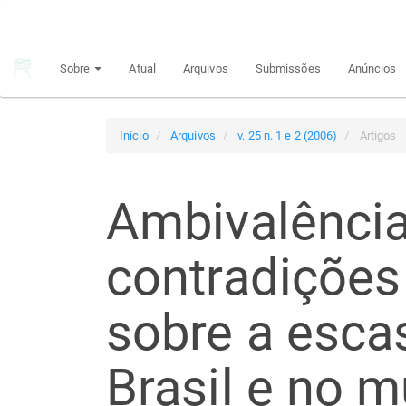
Navegação
Principal
Conteúdo
Sobre
Atual
Arquivos
Submissões
Anúncios
principal
Barra
Lateral
Início
Arquivos
v. 25 n. 1 e 2 (2006)
Artigos
Ambivalência
contradições
sobre a esca
Brasil e no 