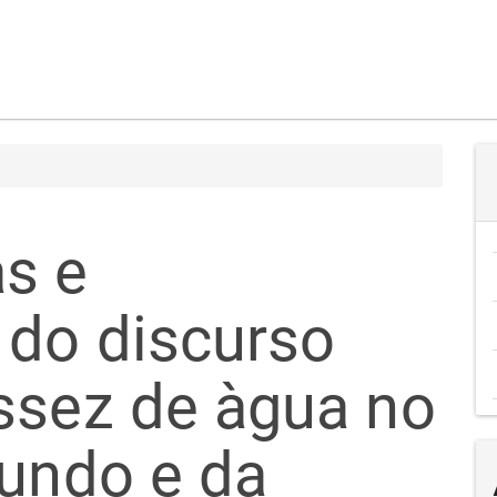
s e
 do discurso
ssez de àgua no
mundo e da