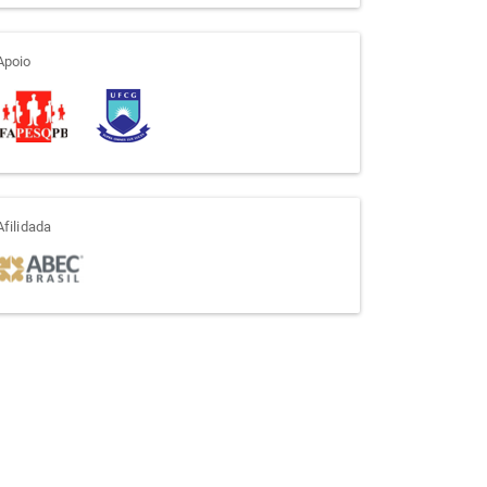
apoio
Apoio
afiliada
Afilidada