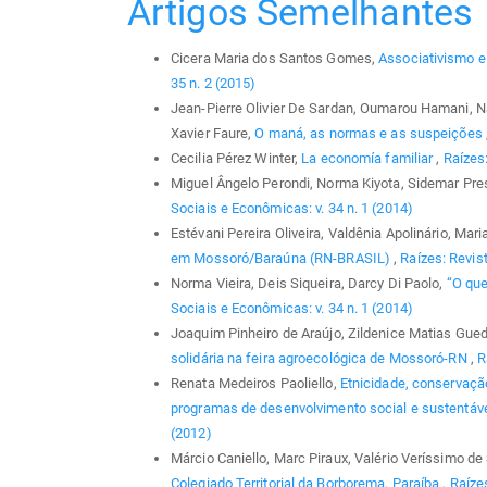
Artigos Semelhantes
Cicera Maria dos Santos Gomes,
Associativismo 
35 n. 2 (2015)
Jean-Pierre Olivier De Sardan, Oumarou Hamani, 
Xavier Faure,
O maná, as normas e as suspeições
Cecilia Pérez Winter,
La economía familiar
,
Raízes:
Miguel Ângelo Perondi, Norma Kiyota, Sidemar Pr
Sociais e Econômicas: v. 34 n. 1 (2014)
Estévani Pereira Oliveira, Valdênia Apolinário, Mari
em Mossoró/Baraúna (RN-BRASIL)
,
Raízes: Revis
Norma Vieira, Deis Siqueira, Darcy Di Paolo,
“O que
Sociais e Econômicas: v. 34 n. 1 (2014)
Joaquim Pinheiro de Araújo, Zildenice Matias Gue
solidária na feira agroecológica de Mossoró-RN
,
R
Renata Medeiros Paoliello,
Etnicidade, conservação
programas de desenvolvimento social e sustentáv
(2012)
Márcio Caniello, Marc Piraux, Valério Veríssimo d
Colegiado Territorial da Borborema, Paraíba
,
Raízes