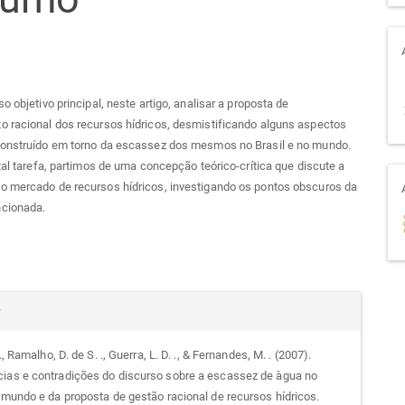
o objetivo principal, neste artigo, analisar a proposta de
o racional dos recursos hídricos, desmistificando alguns aspectos
construído em torno da escassez dos mesmos no Brasil e no mundo.
 tal tarefa, partimos de uma concepção teórico-crítica que discute a
o mercado de recursos hídricos, investigando os pontos obscuros da
cionada.
alhes
r
 ., Ramalho, D. de S. ., Guerra, L. D. ., & Fernandes, M. . (2007).
ias e contradições do discurso sobre a escassez de àgua no
go
o mundo e da proposta de gestão racional de recursos hídricos.