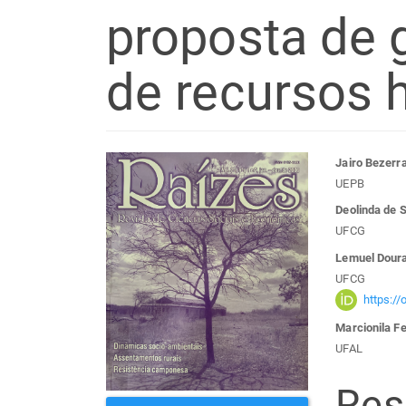
proposta de 
de recursos h
Barra
Con
Jairo Bezerra
UEPB
lateral
do
Deolinda de 
UFCG
de
arti
Lemuel Dour
UFCG
artigos
prin
https:/
Marcionila F
UFAL
Re