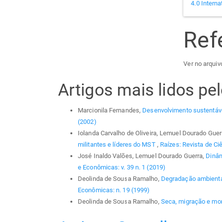
4.0 Interna
Ref
Ver no arquivo
Artigos mais lidos p
Marcionila Fernandes,
Desenvolvimento sustentáv
(2002)
Iolanda Carvalho de Oliveira, Lemuel Dourado Guer
militantes e líderes do MST
,
Raízes: Revista de Ci
José Inaldo Valões, Lemuel Dourado Guerra,
Dinâm
e Econômicas: v. 39 n. 1 (2019)
Deolinda de Sousa Ramalho,
Degradação ambienta
Econômicas: n. 19 (1999)
Deolinda de Sousa Ramalho,
Seca, migração e mo