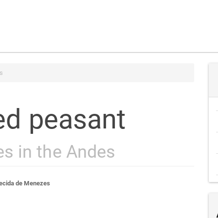
s
ted peasant
s in the Andes
teúdo
ecida de Menezes