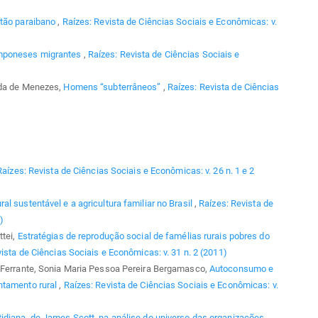
rtão paraibano
,
Raízes: Revista de Ciências Sociais e Econômicas: v.
mponeses migrantes
,
Raízes: Revista de Ciências Sociais e
ida de Menezes,
Homens “subterrâneos”
,
Raízes: Revista de Ciências
Raízes: Revista de Ciências Sociais e Econômicas: v. 26 n. 1 e 2
l sustentável e a agricultura familiar no Brasil
,
Raízes: Revista de
)
ttei,
Estratégias de reprodução social de famélias rurais pobres do
ista de Ciências Sociais e Econômicas: v. 31 n. 2 (2011)
a Ferrante, Sonia Maria Pessoa Pereira Bergamasco,
Autoconsumo e
ntamento rural
,
Raízes: Revista de Ciências Sociais e Econômicas: v.
tidiana, de James Scott, na análise do universo das organizações