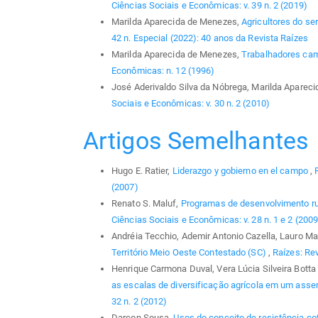
Ciências Sociais e Econômicas: v. 39 n. 2 (2019)
Marilda Aparecida de Menezes,
Agricultores do se
42 n. Especial (2022): 40 anos da Revista Raízes
Marilda Aparecida de Menezes,
Trabalhadores ca
Econômicas: n. 12 (1996)
José Aderivaldo Silva da Nóbrega, Marilda Aparec
Sociais e Econômicas: v. 30 n. 2 (2010)
Artigos Semelhantes
Hugo E. Ratier,
Liderazgo y gobierno en el campo
,
(2007)
Renato S. Maluf,
Programas de desenvolvimento rura
Ciências Sociais e Econômicas: v. 28 n. 1 e 2 (2009
Andréia Tecchio, Ademir Antonio Cazella, Lauro Ma
Território Meio Oeste Contestado (SC)
,
Raízes: Rev
Henrique Carmona Duval, Vera Lúcia Silveira Bott
as escalas de diversificação agrícola em um asse
32 n. 2 (2012)
Darcon Sousa,
Usos do conceito de resistência co