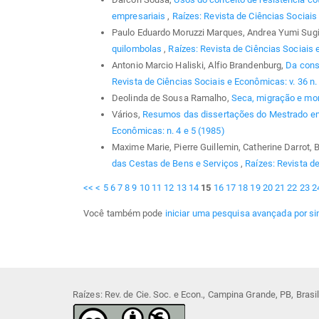
empresariais
,
Raízes: Revista de Ciências Sociais 
Paulo Eduardo Moruzzi Marques, Andrea Yumi Sug
quilombolas
,
Raízes: Revista de Ciências Sociais 
Antonio Marcio Haliski, Alfio Brandenburg,
Da cons
Revista de Ciências Sociais e Econômicas: v. 36 n.
Deolinda de Sousa Ramalho,
Seca, migração e mo
Vários,
Resumos das dissertações do Mestrado em
Econômicas: n. 4 e 5 (1985)
Maxime Marie, Pierre Guillemin, Catherine Darrot,
das Cestas de Bens e Serviços
,
Raízes: Revista de
<<
<
5
6
7
8
9
10
11
12
13
14
15
16
17
18
19
20
21
22
23
2
Você também pode
iniciar uma pesquisa avançada por si
Raízes: Rev. de Cie. Soc. e Econ., Campina Grande, PB, Bras