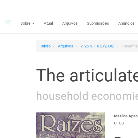
Navegação
Principal
Conteúdo
Sobre
Atual
Arquivos
Submissões
Anúncios
principal
Barra
Lateral
Início
Arquivos
v. 25 n. 1 e 2 (2006)
Resenha
The articula
household economie
Barra
Con
Marilda Apar
UFCG
lateral
do