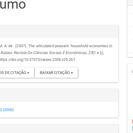
sumo
go
cipal
alhes
r
. A. de . (2007). The articulated peasant: household economies in
.
Raízes: Revista De Ciências Sociais E Econômicas
,
25
(1 e 2),
go
ttps://doi.org/10.37370/raizes.2006.v25.267
S DE CITAÇÃO
BAIXAR CITAÇÃO
e 2 (2006)