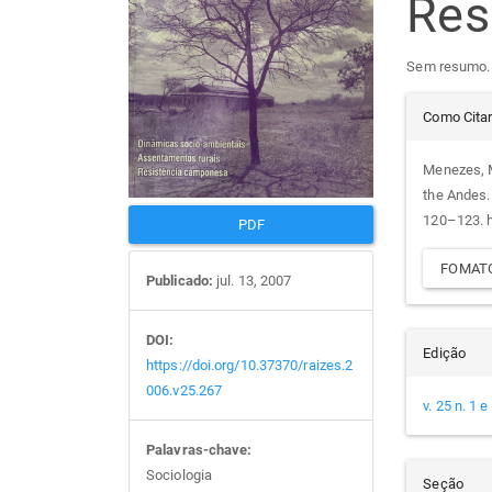
Re
de
arti
Sem resumo.
artigos
prin
Det
Como Cita
do
Menezes, M
the Andes
arti
120–123. h
PDF
FOMATO
Publicado:
jul. 13, 2007
DOI:
Edição
https://doi.org/10.37370/raizes.2
006.v25.267
v. 25 n. 1 
Palavras-chave:
Sociologia
Seção