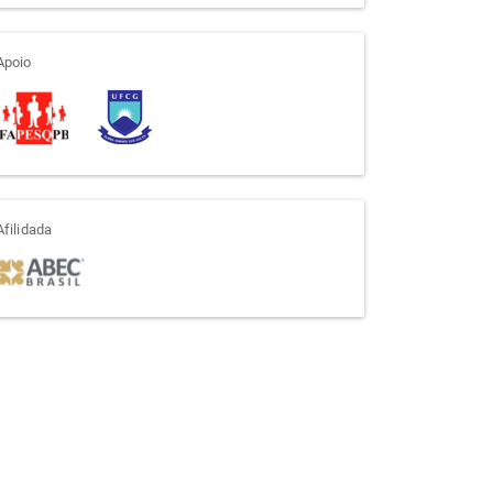
apoio
Apoio
afiliada
Afilidada