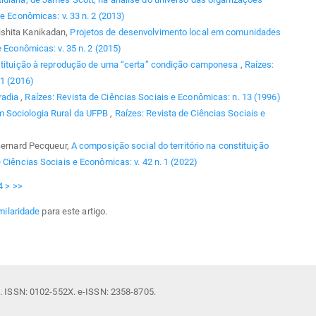
e Econômicas: v. 33 n. 2 (2013)
ishita Kanikadan,
Projetos de desenvolvimento local em comunidades
e Econômicas: v. 35 n. 2 (2015)
tituição à reprodução de uma “certa” condição camponesa
,
Raízes:
 1 (2016)
radia
,
Raízes: Revista de Ciências Sociais e Econômicas: n. 13 (1996)
 Sociologia Rural da UFPB
,
Raízes: Revista de Ciências Sociais e
 Bernard Pecqueur,
A composição social do território na constituição
 Ciências Sociais e Econômicas: v. 42 n. 1 (2022)
4
>
>>
milaridade
para este artigo.
il. ISSN: 0102-552X. e-ISSN: 2358-8705.