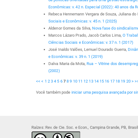
Econômicas: v. 42 n. Especial (2022): 40 anos da R
Rebeca Hennemann Vergara de Souza, Juliana do 
Sociais e Econômicas: v. 45 n. 1 (2025)
Aldenor Gomes da Silva,
Nova fase do sindicalis
Marcos Lázaro Prado, Jacob Carlos Lima,
O Trabal
Ciências Sociais e Econômicas: v. 37 n. 1 (2017)
José Inaldo Valões, Lemuel Dourado Guerra,
Dinâm
e Econômicas: v. 39 n. 1 (2019)
Dalva Maria da Mota,
Rua – Vitrine dos desempre
(2002)
<<
<
1
2
3
4
5
6
7
8
9
10
11
12
13
14
15
16
17
18
19
20
>
>
Você também pode
iniciar uma pesquisa avançada por si
Raízes: Rev. de Cie. Soc. e Econ., Campina Grande, PB, Bras