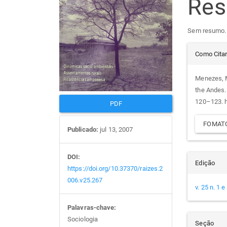
Re
de
arti
Sem resumo.
artigos
prin
Det
Como Cita
do
Menezes, M
the Andes
arti
120–123. h
PDF
FOMATO
Publicado:
jul 13, 2007
DOI:
Edição
https://doi.org/10.37370/raizes.2
006.v25.267
v. 25 n. 1 
Palavras-chave:
Sociologia
Seção