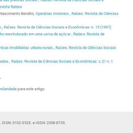
evista Raízes
Nascimento Bendini,
Operárias invisíveis
,
Raízes: Revista de Ciências
mo
,
Raízes: Revista de Ciências Sociais e Econômicas: n. 15 (1997)
ho reestruturado em uma usina de açúcar
,
Raízes: Revista de
icas imobiliárias urbano-rurais
,
Raízes: Revista de Ciências Sociais
gados
,
Raízes: Revista de Ciências Sociais e Econômicas: v. 21 n. 1
>
milaridade
para este artigo.
il. ISSN: 0102-552X. e-ISSN: 2358-8705.