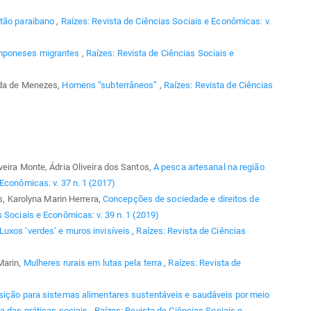
rtão paraibano
,
Raízes: Revista de Ciências Sociais e Econômicas: v.
mponeses migrantes
,
Raízes: Revista de Ciências Sociais e
ida de Menezes,
Homens “subterrâneos”
,
Raízes: Revista de Ciências
eira Monte, Ádria Oliveira dos Santos,
A pesca artesanal na região
Econômicas: v. 37 n. 1 (2017)
as, Karolyna Marin Herrera,
Concepções de sociedade e direitos de
 Sociais e Econômicas: v. 39 n. 1 (2019)
Luxos ‘verdes’ e muros invisíveis
,
Raízes: Revista de Ciências
Marin,
Mulheres rurais em lutas pela terra
,
Raízes: Revista de
nsição para sistemas alimentares sustentáveis e saudáveis por meio
ca das práticas sociais
,
Raízes: Revista de Ciências Sociais e