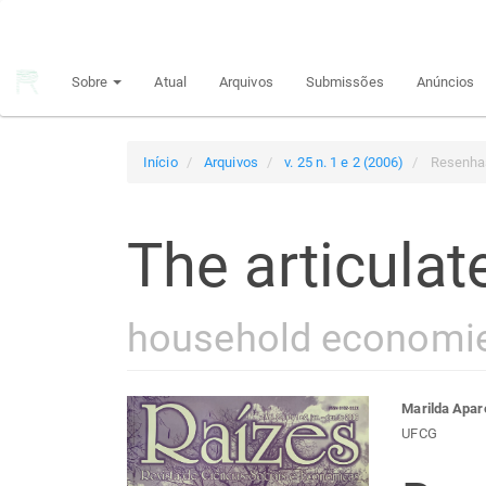
Navegação
Principal
Conteúdo
Sobre
Atual
Arquivos
Submissões
Anúncios
principal
Barra
Lateral
Início
Arquivos
v. 25 n. 1 e 2 (2006)
Resenha
The articula
household economie
Barra
Con
Marilda Apar
UFCG
lateral
do