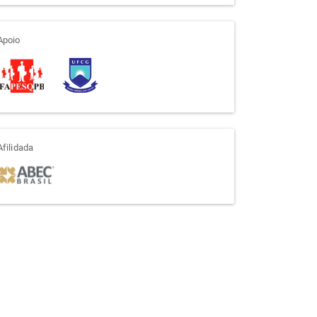
apoio
Apoio
afiliada
Afilidada