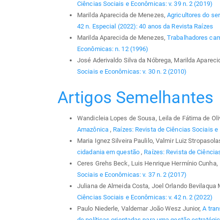
Ciências Sociais e Econômicas: v. 39 n. 2 (2019)
Marilda Aparecida de Menezes,
Agricultores do se
42 n. Especial (2022): 40 anos da Revista Raízes
Marilda Aparecida de Menezes,
Trabalhadores ca
Econômicas: n. 12 (1996)
José Aderivaldo Silva da Nóbrega, Marilda Aparec
Sociais e Econômicas: v. 30 n. 2 (2010)
Artigos Semelhantes
Wandicleia Lopes de Sousa, Leila de Fátima de Oliv
Amazônica
,
Raízes: Revista de Ciências Sociais e 
Maria Ignez Silveira Paulilo, Valmir Luiz Stropasol
cidadania em questão
,
Raízes: Revista de Ciências
Ceres Grehs Beck, Luis Henrique Hermínio Cunha,
Sociais e Econômicas: v. 37 n. 2 (2017)
Juliana de Almeida Costa, Joel Orlando Bevilaqua 
Ciências Sociais e Econômicas: v. 42 n. 2 (2022)
Paulo Niederle, Valdemar João Wesz Junior,
A tra
de políticas orientadas para uma gestão estratégi