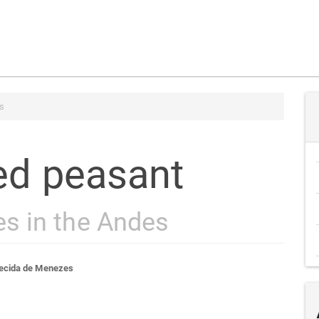
s
ted peasant
s in the Andes
teúdo
ecida de Menezes