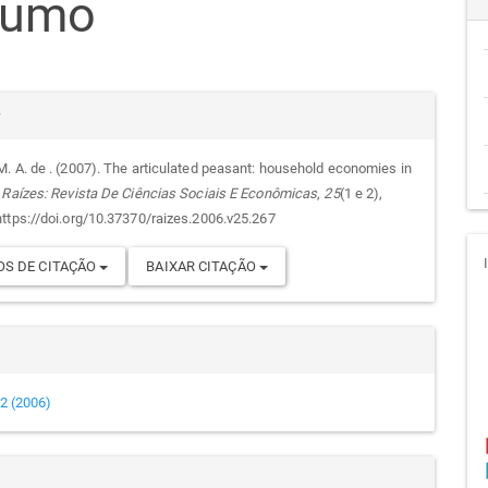
sumo
go
cipal
alhes
r
. A. de . (2007). The articulated peasant: household economies in
.
Raízes: Revista De Ciências Sociais E Econômicas
,
25
(1 e 2),
go
ttps://doi.org/10.37370/raizes.2006.v25.267
S DE CITAÇÃO
BAIXAR CITAÇÃO
e 2 (2006)