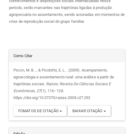
conhecimentos e disposições sociais internalizadas nesse
período, serão marcantes nas trajetórias ligadas à produção
agropecuária no assentamento, sendo acionadas em momentos de
crise de reprodução social do grupo familiar.
Detalhes
Como Citar
do
Piccin, M. B. ., & Picolotto, E. L. . (2009). Acampamento,
agroecologia e assentamento rural: uma análise a partir de
artigo
trajetórias sociais.
Raízes: Revista De Ciências Sociais E
Econômicas
,
27
(1), 116–128.
https://doi.org/10.37370/raizes.2008.v27.292
FOMATOS DE CITAÇÃO
BAIXAR CITAÇÃO
Edição