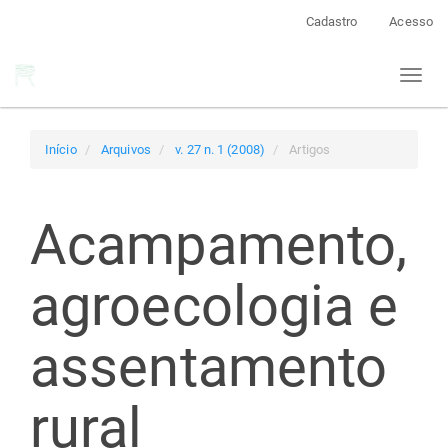
Navegação
Cadastro
Acesso
Principal
Conteúdo
Toggl
principal
naviga
Barra
Lateral
Início
Arquivos
v. 27 n. 1 (2008)
Artigos
Acampamento,
agroecologia e
assentamento
rural