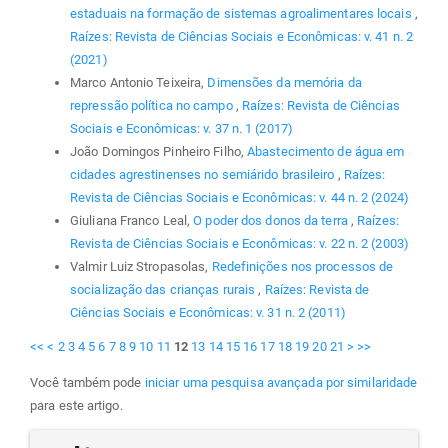
estaduais na formação de sistemas agroalimentares locais
,
Raízes: Revista de Ciências Sociais e Econômicas: v. 41 n. 2
(2021)
Marco Antonio Teixeira,
Dimensões da memória da
repressão política no campo
,
Raízes: Revista de Ciências
Sociais e Econômicas: v. 37 n. 1 (2017)
João Domingos Pinheiro Filho,
Abastecimento de água em
cidades agrestinenses no semiárido brasileiro
,
Raízes:
Revista de Ciências Sociais e Econômicas: v. 44 n. 2 (2024)
Giuliana Franco Leal,
O poder dos donos da terra
,
Raízes:
Revista de Ciências Sociais e Econômicas: v. 22 n. 2 (2003)
Valmir Luiz Stropasolas,
Redefinições nos processos de
socialização das crianças rurais
,
Raízes: Revista de
Ciências Sociais e Econômicas: v. 31 n. 2 (2011)
<<
<
2
3
4
5
6
7
8
9
10
11
12
13
14
15
16
17
18
19
20
21
>
>>
Você também pode
iniciar uma pesquisa avançada por similaridade
para este artigo.