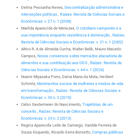
Delma Pessanha Neves,
Descentralização administrativa e
interseções políticas
,
Raízes: Revista de Ciências Sociais e
Econômicas: v. 27 n. 1 (2008)
Marilda Aparecida de Menezes,
O cotidiano camponês e a
sua importância enquanto resistência à dominação
,
Raízes:
Revista de Ciências Sociais e Econômicas: v. 21 n. 1 (2002)
Altivo R. A de Almeida Cunha, Walter Belik, Mauro Macedo
Campos,
Novos consensos sobre mercados atacadista de
alimentos e sua contribuição aos ODS
,
Raízes: Revista de
Ciências Sociais e Econômicas: v. 44 n. 1 (2024)
Noemi Miyasaka Porro, Dalva Maria da Mota, Heribert
Schmitz,
Movimentos sociais de mulheres e modos de vida
em transformação
,
Raízes: Revista de Ciências Sociais e
Econômicas: v. 30 n. 2 (2010)
Celso Gestermeier do Nascimento,
Trajetórias de um
conceito
,
Raízes: Revista de Ciências Sociais e
Econômicas: v. 33 n. 2 (2013)
Regina Aparecida Leite de Camargo, Vanilde Ferreira de
Souza-Esquerdo, Ricardo Serra Borsatto,
Compras públicas