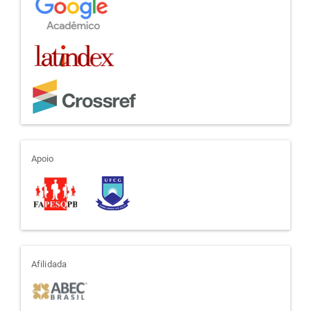
apoio
Apoio
afiliada
Afilidada