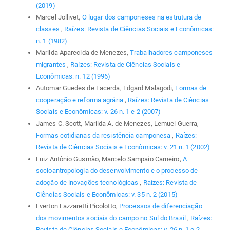
(2019)
Marcel Jollivet,
O lugar dos camponeses na estrutura de
classes
,
Raízes: Revista de Ciências Sociais e Econômicas:
n. 1 (1982)
Marilda Aparecida de Menezes,
Trabalhadores camponeses
migrantes
,
Raízes: Revista de Ciências Sociais e
Econômicas: n. 12 (1996)
Automar Guedes de Lacerda, Edgard Malagodi,
Formas de
cooperação e reforma agrária
,
Raízes: Revista de Ciências
Sociais e Econômicas: v. 26 n. 1 e 2 (2007)
James C. Scott, Marilda A. de Menezes, Lemuel Guerra,
Formas cotidianas da resistência camponesa
,
Raízes:
Revista de Ciências Sociais e Econômicas: v. 21 n. 1 (2002)
Luiz Antônio Gusmão, Marcelo Sampaio Carneiro,
A
socioantropologia do desenvolvimento e o processo de
adoção de inovações tecnológicas
,
Raízes: Revista de
Ciências Sociais e Econômicas: v. 35 n. 2 (2015)
Everton Lazzaretti Picolotto,
Processos de diferenciação
dos movimentos sociais do campo no Sul do Brasil
,
Raízes:
Revista de Ciências Sociais e Econômicas: v. 26 n. 1 e 2