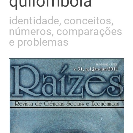
quilombola’
identidade, conceitos,
números, comparações
e problemas
Barra
lateral
de
artigos