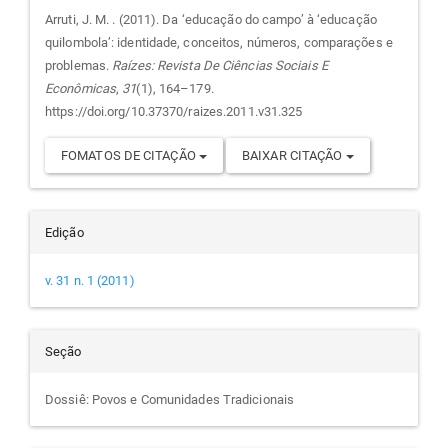
do
Arruti, J. M. . (2011). Da ‘educação do campo’ à ‘educação
quilombola’: identidade, conceitos, números, comparações e
artigo
problemas.
Raízes: Revista De Ciências Sociais E
Econômicas
,
31
(1), 164–179.
https://doi.org/10.37370/raizes.2011.v31.325
FOMATOS DE CITAÇÃO
BAIXAR CITAÇÃO
Edição
v. 31 n. 1 (2011)
Seção
Dossiê: Povos e Comunidades Tradicionais