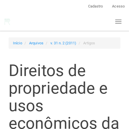
Navegação
Cadastro
Acesso
Principal
Conteúdo
Toggl
principal
naviga
Barra
Lateral
Início
Arquivos
v. 31 n. 2 (2011)
Artigos
Direitos de
propriedade e
usos
econômicos da