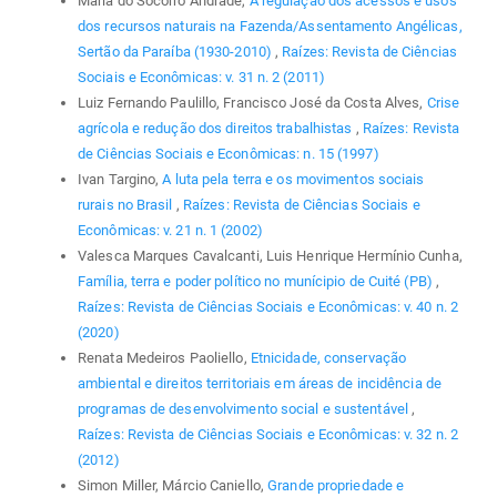
Maria do Socorro Andrade,
A regulação dos acessos e usos
dos recursos naturais na Fazenda/Assentamento Angélicas,
Sertão da Paraíba (1930-2010)
,
Raízes: Revista de Ciências
Sociais e Econômicas: v. 31 n. 2 (2011)
Luiz Fernando Paulillo, Francisco José da Costa Alves,
Crise
agrícola e redução dos direitos trabalhistas
,
Raízes: Revista
de Ciências Sociais e Econômicas: n. 15 (1997)
Ivan Targino,
A luta pela terra e os movimentos sociais
rurais no Brasil
,
Raízes: Revista de Ciências Sociais e
Econômicas: v. 21 n. 1 (2002)
Valesca Marques Cavalcanti, Luis Henrique Hermínio Cunha,
Família, terra e poder político no munícipio de Cuité (PB)
,
Raízes: Revista de Ciências Sociais e Econômicas: v. 40 n. 2
(2020)
Renata Medeiros Paoliello,
Etnicidade, conservação
ambiental e direitos territoriais em áreas de incidência de
programas de desenvolvimento social e sustentável
,
Raízes: Revista de Ciências Sociais e Econômicas: v. 32 n. 2
(2012)
Simon Miller, Márcio Caniello,
Grande propriedade e