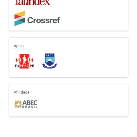
apoio
Apoio
afiliada
Afilidada