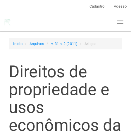
Navegação
Cadastro
Acesso
Principal
Conteúdo
Toggl
principal
naviga
Barra
Lateral
Início
Arquivos
v. 31 n. 2 (2011)
Artigos
Direitos de
propriedade e
usos
econômicos da