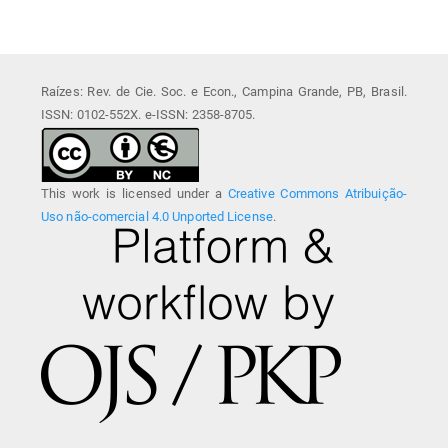
Raízes: Rev. de Cie. Soc. e Econ., Campina Grande, PB, Brasil.
ISSN: 0102-552X. e-ISSN: 2358-8705.
This work is licensed under a
Creative Commons Atribuição-
Uso não-comercial 4.0 Unported License
.