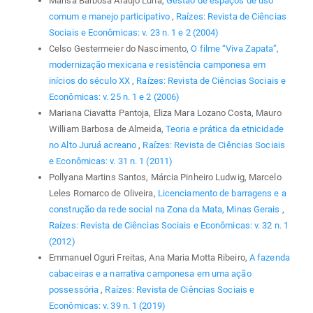
Marisa Barbosa Araujo Luna,
Gestão de espaços de uso
comum e manejo participativo
,
Raízes: Revista de Ciências
Sociais e Econômicas: v. 23 n. 1 e 2 (2004)
Celso Gestermeier do Nascimento,
O filme “Viva Zapata”,
modernização mexicana e resistência camponesa em
inícios do século XX
,
Raízes: Revista de Ciências Sociais e
Econômicas: v. 25 n. 1 e 2 (2006)
Mariana Ciavatta Pantoja, Eliza Mara Lozano Costa, Mauro
William Barbosa de Almeida,
Teoria e prática da etnicidade
no Alto Juruá acreano
,
Raízes: Revista de Ciências Sociais
e Econômicas: v. 31 n. 1 (2011)
Pollyana Martins Santos, Márcia Pinheiro Ludwig, Marcelo
Leles Romarco de Oliveira,
Licenciamento de barragens e a
construção da rede social na Zona da Mata, Minas Gerais
,
Raízes: Revista de Ciências Sociais e Econômicas: v. 32 n. 1
(2012)
Emmanuel Oguri Freitas, Ana Maria Motta Ribeiro,
A fazenda
cabaceiras e a narrativa camponesa em uma ação
possessória
,
Raízes: Revista de Ciências Sociais e
Econômicas: v. 39 n. 1 (2019)