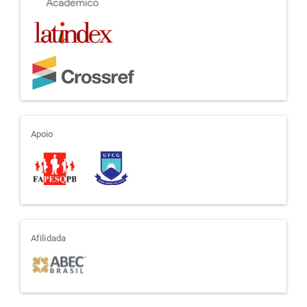
apoio
Apoio
afiliada
Afilidada