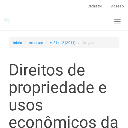
Navegação
Cadastro
Acesso
Principal
Conteúdo
Toggl
principal
naviga
Barra
Lateral
Início
Arquivos
v. 31 n. 2 (2011)
Artigos
Direitos de
propriedade e
usos
econômicos da