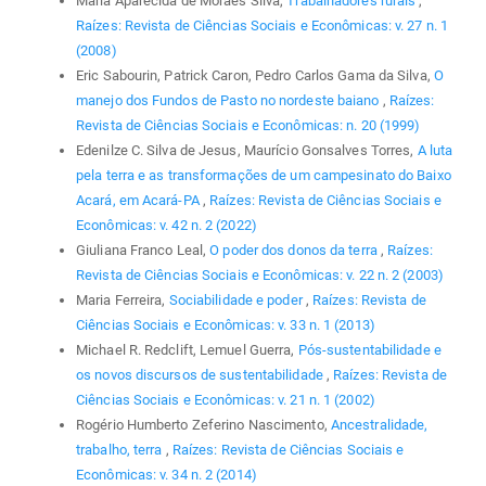
Maria Aparecida de Moraes Silva,
Trabalhadores rurais
,
Raízes: Revista de Ciências Sociais e Econômicas: v. 27 n. 1
(2008)
Eric Sabourin, Patrick Caron, Pedro Carlos Gama da Silva,
O
manejo dos Fundos de Pasto no nordeste baiano
,
Raízes:
Revista de Ciências Sociais e Econômicas: n. 20 (1999)
Edenilze C. Silva de Jesus, Maurício Gonsalves Torres,
A luta
pela terra e as transformações de um campesinato do Baixo
Acará, em Acará-PA
,
Raízes: Revista de Ciências Sociais e
Econômicas: v. 42 n. 2 (2022)
Giuliana Franco Leal,
O poder dos donos da terra
,
Raízes:
Revista de Ciências Sociais e Econômicas: v. 22 n. 2 (2003)
Maria Ferreira,
Sociabilidade e poder
,
Raízes: Revista de
Ciências Sociais e Econômicas: v. 33 n. 1 (2013)
Michael R. Redclift, Lemuel Guerra,
Pós-sustentabilidade e
os novos discursos de sustentabilidade
,
Raízes: Revista de
Ciências Sociais e Econômicas: v. 21 n. 1 (2002)
Rogério Humberto Zeferino Nascimento,
Ancestralidade,
trabalho, terra
,
Raízes: Revista de Ciências Sociais e
Econômicas: v. 34 n. 2 (2014)