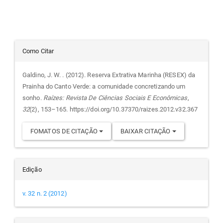
Detalhes
Como Citar
do
Galdino, J. W. . (2012). Reserva Extrativa Marinha (RESEX) da
Prainha do Canto Verde: a comunidade concretizando um
artigo
sonho.
Raízes: Revista De Ciências Sociais E Econômicas
,
32
(2), 153–165. https://doi.org/10.37370/raizes.2012.v32.367
FOMATOS DE CITAÇÃO
BAIXAR CITAÇÃO
Edição
v. 32 n. 2 (2012)