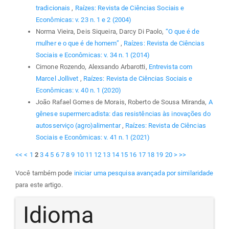
tradicionais
,
Raízes: Revista de Ciências Sociais e
Econômicas: v. 23 n. 1 e 2 (2004)
Norma Vieira, Deis Siqueira, Darcy Di Paolo,
“O que é de
mulher e o que é de homem”
,
Raízes: Revista de Ciências
Sociais e Econômicas: v. 34 n. 1 (2014)
Cimone Rozendo, Alexsando Arbarotti,
Entrevista com
Marcel Jollivet
,
Raízes: Revista de Ciências Sociais e
Econômicas: v. 40 n. 1 (2020)
João Rafael Gomes de Morais, Roberto de Sousa Miranda,
A
gênese supermercadista: das resistências às inovações do
autosserviço (agro)alimentar
,
Raízes: Revista de Ciências
Sociais e Econômicas: v. 41 n. 1 (2021)
<<
<
1
2
3
4
5
6
7
8
9
10
11
12
13
14
15
16
17
18
19
20
>
>>
Você também pode
iniciar uma pesquisa avançada por similaridade
para este artigo.
Idioma