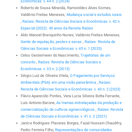
Econômicas: v. 44 n. 2 (2024)
Roberto de Sousa Miranda, Ramonildes Alves Gomes,
Valdênio Freitas Meneses,
Mudança social e estudos rurais
,
Raízes: Revista de Ciências Sociais e Econômicas: v. 42 n.
Especial (2022): 40 anos da Revista Raízes
Aldo Manoel Branquinho Nunes, Valdenio Freitas Meneses,
Gente de reputação, pestes e secas
,
Raízes: Revista de
Ciências Sociais e Econômicas: v. 45 n. 1 (2025)
Celso Gestermeier do Nascimento,
Trajetórias de um
conceito
,
Raízes: Revista de Ciências Sociais e
Econômicas: v. 33 n. 2 (2013)
Sérgio Luiz de Oliveira Vilela,
O Pagamento por Serviços
Ambientais (PSA) em uma visão panorâmica
,
Raízes:
Revista de Ciências Sociais e Econômicas: v. 43 n. 2 (2023)
Flávio Aparecido Pontes, Vera Lucia Silveira Botta Ferrante,
Luis Antonio Barone,
As tramas entrelaçadas da produção e
comercialização de cultivos agroecológicos
,
Raízes: Revista
de Ciências Sociais e Econômicas: v. 41 n. 2 (2021)
Janice Rodrigues Placeres Borges, Fazal Hussain Chaudrhy,
Pedro Ferreira Filho,
Representações de comunidades