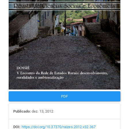
artigos
PDF
Publicado:
dez. 13, 2012
DOI:
https://doi.org/10.37370/raizes.2012.v32.367