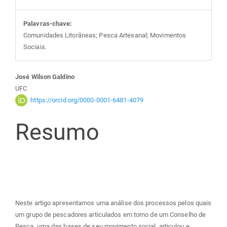
Palavras-chave:
Comunidades Litorâneas; Pesca Artesanal; Movimentos
Sociais.
Conteúdo
José Wilson Galdino
UFC
do
https://orcid.org/0000-0001-6481-4079
Resumo
artigo
principal
Neste artigo apresentamos uma análise dos processos pelos quais
um grupo de pescadores articulados em torno de um Conselho de
Pesca, uma das bases de seu movimento social, articulou e