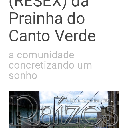
(RESEX) da
Prainha do
Canto Verde
a comunidade
concretizando um
sonho
Barra
lateral
de