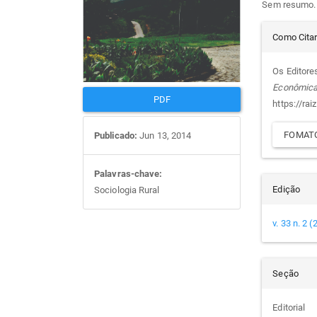
Sem resumo.
artigos
prin
Det
Como Cita
do
Os Editores
Econômic
arti
PDF
https://rai
FOMATO
Publicado:
Jun 13, 2014
Palavras-chave:
Edição
Sociologia Rural
v. 33 n. 2 
Seção
Editorial