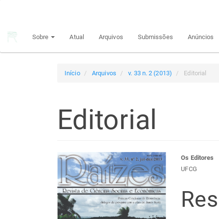
Navegação
Principal
Conteúdo
Sobre
Atual
Arquivos
Submissões
Anúncios
principal
Barra
Lateral
Início
Arquivos
v. 33 n. 2 (2013)
Editorial
Editorial
Barra
Con
Os Editores
UFCG
lateral
do
Re
de
arti