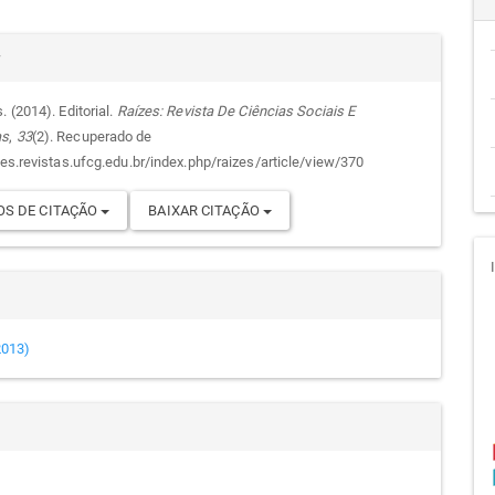
cipal
alhes
r
. (2014). Editorial.
Raízes: Revista De Ciências Sociais E
as
,
33
(2). Recuperado de
go
zes.revistas.ufcg.edu.br/index.php/raizes/article/view/370
S DE CITAÇÃO
BAIXAR CITAÇÃO
(2013)