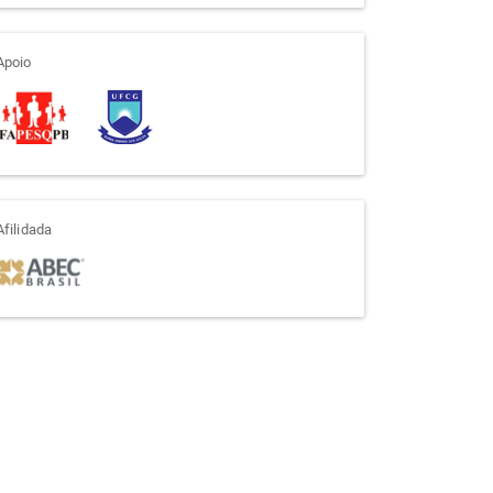
apoio
Apoio
afiliada
Afilidada