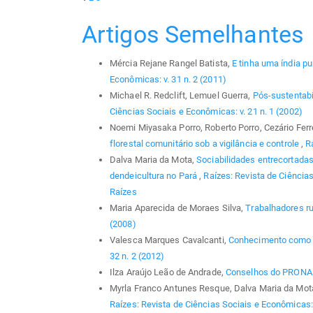
Artigos Semelhantes
Mércia Rejane Rangel Batista,
E tinha uma índia p
Econômicas: v. 31 n. 2 (2011)
Michael R. Redclift, Lemuel Guerra,
Pós-sustentabi
Ciências Sociais e Econômicas: v. 21 n. 1 (2002)
Noemi Miyasaka Porro, Roberto Porro, Cezário Ferrei
florestal comunitário sob a vigilância e controle
,
R
Dalva Maria da Mota,
Sociabilidades entrecortadas 
dendeicultura no Pará
,
Raízes: Revista de Ciências
Raízes
Maria Aparecida de Moraes Silva,
Trabalhadores r
(2008)
Valesca Marques Cavalcanti,
Conhecimento como 
32 n. 2 (2012)
Ilza Araújo Leão de Andrade,
Conselhos do PRON
Myrla Franco Antunes Resque, Dalva Maria da Mot
Raízes: Revista de Ciências Sociais e Econômicas: 