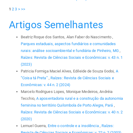
1
2
3
>
>>
Artigos Semelhantes
Beatriz Roque dos Santos, Alan Faber do Nascimento ,
Parques estaduais, aspectos fundiários e comunidades
rurais: análise socioambiental e fundiária de Pinheiro, MG
,
Raízes: Revista de Ciências Sociais e Econômicas: v. 43 n. 1
(2023)
Patricia Formiga Maciel Alves, Edileide de Souza Godoi,
A
“Coisa tá Preta”
,
Raízes: Revista de Ciências Sociais e
Econômicas: v. 44 n. 2 (2024)
Marcelo Rodrigues Lopes, Monique Medeiros, Andréia
Tecchio,
A aposentadoria rural e a construção da autonomia
feminina no território Quilombola de Porto Alegre, Pará
,
Raízes: Revista de Ciências Sociais e Econômicas: v. 40 n. 2
(2020)
Lemuel Guerra,
Entre o controle e a insolência
,
Raízes:
Revista de Ciências Sociais e Econômicas: v. 22 n. 2 (2003)