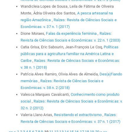
Wandicleia Lopes de Sousa, Leila de Fátima de Oliveira
Monte, Ádria Oliveira dos Santos,
A pesca artesanal na
região Amazônica
,
Raízes: Revista de Ciências Sociais e
Econômicas: v. 37 n. 1 (2017)
Dione Moraes,
Falas da experiência feminina
,
Raízes:
Revista de Ciências Sociais e Econômicas: v. 22 n. 1 (2003)
Catia Grisa, Eric Sabourin, Jean-François Le Coq,
Políticas
públicas para a agricultura familiar na América Latina e
Caribe
,
Raízes: Revista de Ciências Sociais e Econômicas:
v. 38 n. 1 (2018)
Patrícia Alves Ramiro, Olivia Alves de Almeida,
Des(a)fiando
memórias
,
Raízes: Revista de Ciências Sociais e
Econômicas: v. 38 n. 2 (2018)
Valesca Marques Cavalcanti,
Conhecimento como produto
social
,
Raízes: Revista de Ciências Sociais e Econômicas: v.
32 n. 2 (2012)
Valeria Llano Arias,
Resistiendo el extractivismo
,
Raízes:
Revista de Ciências Sociais e Econômicas: v. 37 n. 1 (2017)
<<
<
1
2
3
4
5
6
7
8
9
10
11
12
13
14
15
16
17
18
19
20
>
>>