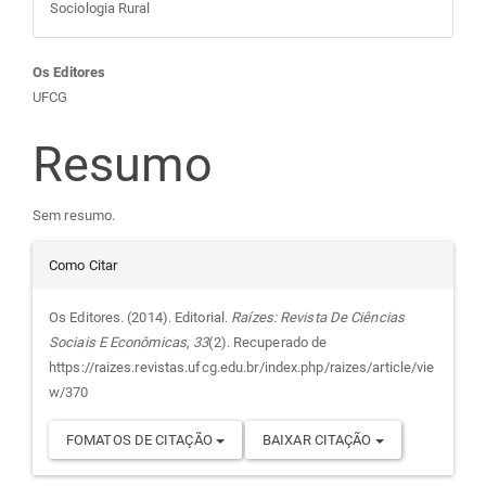
Sociologia Rural
Conteúdo
Os Editores
UFCG
do
Resumo
artigo
Sem resumo.
principal
Detalhes
Como Citar
do
Os Editores. (2014). Editorial.
Raízes: Revista De Ciências
Sociais E Econômicas
,
33
(2). Recuperado de
artigo
https://raizes.revistas.ufcg.edu.br/index.php/raizes/article/vie
w/370
FOMATOS DE CITAÇÃO
BAIXAR CITAÇÃO