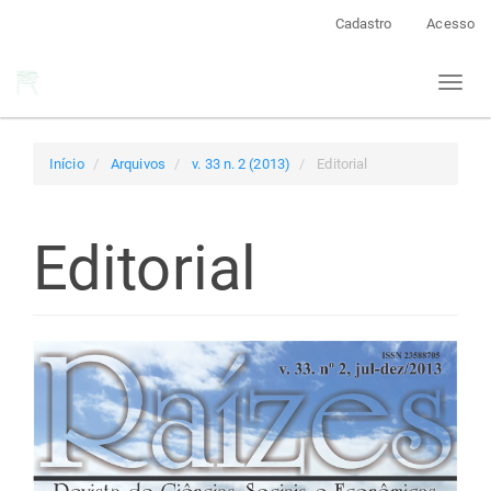
Navegação
Cadastro
Acesso
Principal
Conteúdo
Toggl
principal
naviga
Barra
Lateral
Início
Arquivos
v. 33 n. 2 (2013)
Editorial
Editorial
Barra
lateral
de