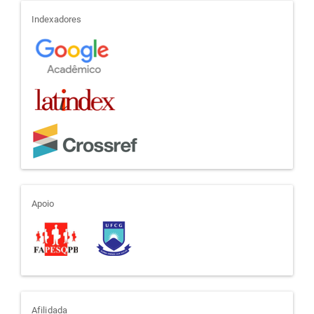
indexadores
Indexadores
apoio
Apoio
Afilidada