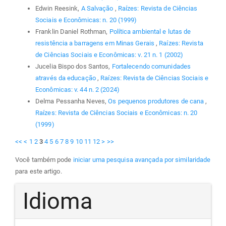
Edwin Reesink,
A Salvação
,
Raízes: Revista de Ciências
Sociais e Econômicas: n. 20 (1999)
Franklin Daniel Rothman,
Política ambiental e lutas de
resistência a barragens em Minas Gerais
,
Raízes: Revista
de Ciências Sociais e Econômicas: v. 21 n. 1 (2002)
Jucelia Bispo dos Santos,
Fortalecendo comunidades
através da educação
,
Raízes: Revista de Ciências Sociais e
Econômicas: v. 44 n. 2 (2024)
Delma Pessanha Neves,
Os pequenos produtores de cana
,
Raízes: Revista de Ciências Sociais e Econômicas: n. 20
(1999)
<<
<
1
2
3
4
5
6
7
8
9
10
11
12
>
>>
Você também pode
iniciar uma pesquisa avançada por similaridade
para este artigo.
Idioma