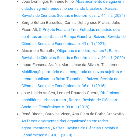
João Domingos Pinheiro Filho,
Abastecimento de água em
cidades agrestinenses no semiárido brasileiro
,
Raízes:
Revista de Ciências Sociais e Econômicas: v. 44 n. 2 (2024)
Sérgio Botton Barcellos, Camila Dellagnese Prates, Júlio
Picon Alt,
O Projeto Fosfato Três Estradas no esteio dos
conflitos ambientais no Pampa Gaúcho
,
Raízes: Revista de
Ciências Sociais e Econômicas: v. 41 n. 1 (2021)
Alexandre Barbalho,
Oligarcas e modernizantes?
,
Raízes:
Revista de Ciências Sociais e Econômicas: v. 40 n. 1 (2020)
Isaac Fonseca Araújo, Maria José da Silva A. Teisserenc,
Mobilização, território e a emergência de novos sujeitos e
arenas públicas no Baixo Tocantins
,
Raízes: Revista de
Ciências Sociais e Econômicas: v. 36 n. 1 (2016)
José Inaldo Valões, Lemuel Dourado Guerra,
Dinâmicas
imobiliárias urbano-rurais
,
Raízes: Revista de Ciências
Sociais e Econômicas: v. 39 n. 1 (2019)
Renê Birochi, Carolina Vivan, Ana Clara de Borba Granzotto,
As faces divergentes das organizações em redes
agroalimentares
,
Raízes: Revista de Ciências Sociais e
Econômicas: v. 39 n. 1 (2019)