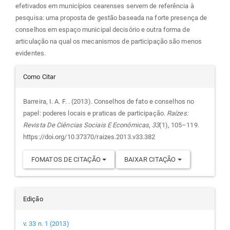
efetivados em municípios cearenses servem de referência à
pesquisa: uma proposta de gestão baseada na forte presença de
conselhos em espaço municipal decisório e outra forma de
articulação na qual os mecanismos de participação são menos
evidentes.
Detalhes
Como Citar
do
Barreira, I. A. F. . (2013). Conselhos de fato e conselhos no
papel: poderes locais e praticas de participação.
Raízes:
artigo
Revista De Ciências Sociais E Econômicas
,
33
(1), 105–119.
https://doi.org/10.37370/raizes.2013.v33.382
FOMATOS DE CITAÇÃO
BAIXAR CITAÇÃO
Edição
v. 33 n. 1 (2013)