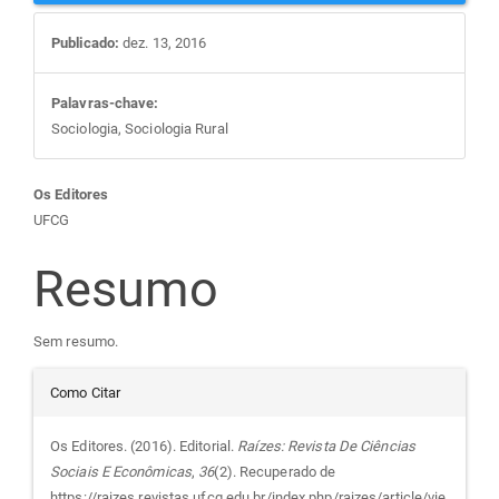
Publicado:
dez. 13, 2016
Palavras-chave:
Sociologia, Sociologia Rural
Conteúdo
Os Editores
UFCG
do
Resumo
artigo
Sem resumo.
principal
Detalhes
Como Citar
do
Os Editores. (2016). Editorial.
Raízes: Revista De Ciências
Sociais E Econômicas
,
36
(2). Recuperado de
https://raizes.revistas.ufcg.edu.br/index.php/raizes/article/vie