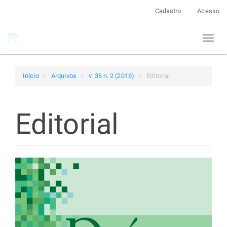
Navegação
Cadastro
Acesso
Principal
Conteúdo
Toggl
principal
naviga
Barra
Lateral
Início
Arquivos
v. 36 n. 2 (2016)
Editorial
Editorial
Barra
lateral
de