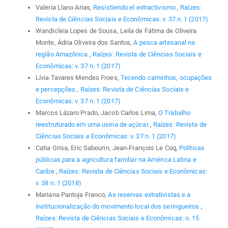
Valeria Llano Arias,
Resistiendo el extractivismo
,
Raízes:
Revista de Ciências Sociais e Econômicas: v. 37 n. 1 (2017)
Wandicleia Lopes de Sousa, Leila de Fátima de Oliveira
Monte, Ádria Oliveira dos Santos,
A pesca artesanal na
região Amazônica
,
Raízes: Revista de Ciências Sociais e
Econômicas: v. 37 n. 1 (2017)
Lívia Tavares Mendes Froes,
Tecendo caminhos, ocupações
e percepções
,
Raízes: Revista de Ciências Sociais e
Econômicas: v. 37 n. 1 (2017)
Marcos Lázaro Prado, Jacob Carlos Lima,
O Trabalho
reestruturado em uma usina de açúcar
,
Raízes: Revista de
Ciências Sociais e Econômicas: v. 37 n. 1 (2017)
Catia Grisa, Eric Sabourin, Jean-François Le Coq,
Políticas
públicas para a agricultura familiar na América Latina e
Caribe
,
Raízes: Revista de Ciências Sociais e Econômicas:
v. 38 n. 1 (2018)
Mariana Pantoja Franco,
As reservas extrativistas e a
institucionalização do movimento local dos seringueiros
,
Raízes: Revista de Ciências Sociais e Econômicas: n. 15