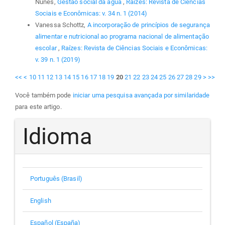
Nunes,
Gestão social da água
,
Raízes: Revista de Ciências
Sociais e Econômicas: v. 34 n. 1 (2014)
Vanessa Schottz,
A incorporação de princípios de segurança
alimentar e nutricional ao programa nacional de alimentação
escolar
,
Raízes: Revista de Ciências Sociais e Econômicas:
v. 39 n. 1 (2019)
<<
<
10
11
12
13
14
15
16
17
18
19
20
21
22
23
24
25
26
27
28
29
>
>>
Você também pode
iniciar uma pesquisa avançada por similaridade
para este artigo.
Idioma
Português (Brasil)
English
Español (España)