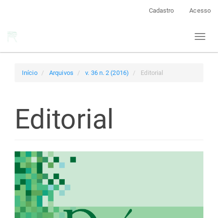
Navegação
Cadastro
Acesso
Principal
Conteúdo
Toggl
principal
naviga
Barra
Lateral
Início
Arquivos
v. 36 n. 2 (2016)
Editorial
Editorial
Barra
lateral
de