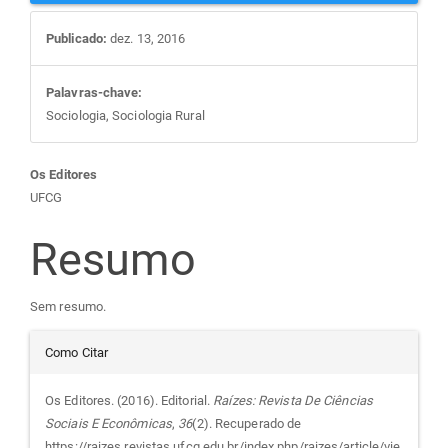
Publicado:
dez. 13, 2016
Palavras-chave:
Sociologia, Sociologia Rural
Conteúdo
Os Editores
UFCG
do
Resumo
artigo
Sem resumo.
principal
Detalhes
Como Citar
do
Os Editores. (2016). Editorial.
Raízes: Revista De Ciências
Sociais E Econômicas
,
36
(2). Recuperado de
https://raizes.revistas.ufcg.edu.br/index.php/raizes/article/vie