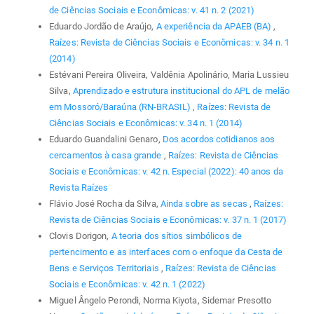
de Ciências Sociais e Econômicas: v. 41 n. 2 (2021)
Eduardo Jordão de Araújo,
A experiência da APAEB (BA)
,
Raízes: Revista de Ciências Sociais e Econômicas: v. 34 n. 1
(2014)
Estévani Pereira Oliveira, Valdênia Apolinário, Maria Lussieu
Silva,
Aprendizado e estrutura institucional do APL de melão
em Mossoró/Baraúna (RN-BRASIL)
,
Raízes: Revista de
Ciências Sociais e Econômicas: v. 34 n. 1 (2014)
Eduardo Guandalini Genaro,
Dos acordos cotidianos aos
cercamentos à casa grande
,
Raízes: Revista de Ciências
Sociais e Econômicas: v. 42 n. Especial (2022): 40 anos da
Revista Raízes
Flávio José Rocha da Silva,
Ainda sobre as secas
,
Raízes:
Revista de Ciências Sociais e Econômicas: v. 37 n. 1 (2017)
Clovis Dorigon,
A teoria dos sítios simbólicos de
pertencimento e as interfaces com o enfoque da Cesta de
Bens e Serviços Territoriais
,
Raízes: Revista de Ciências
Sociais e Econômicas: v. 42 n. 1 (2022)
Miguel Ângelo Perondi, Norma Kiyota, Sidemar Presotto