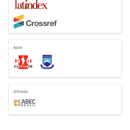
apoio
Apoio
afiliada
Afilidada