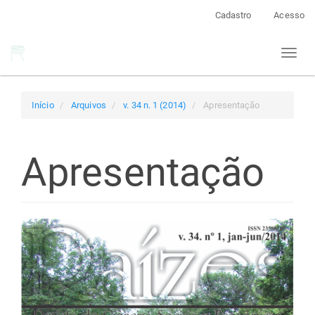
Navegação
Cadastro
Acesso
Principal
Conteúdo
Toggl
principal
naviga
Barra
Lateral
Início
Arquivos
v. 34 n. 1 (2014)
Apresentação
Apresentação
Barra
lateral
de