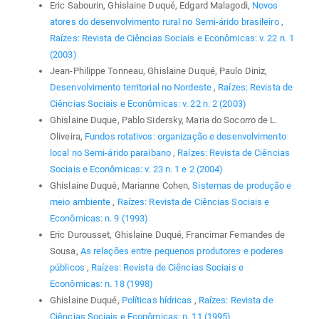
Eric Sabourin, Ghislaine Duqué, Edgard Malagodi,
Novos
atores do desenvolvimento rural no Semi-árido brasileiro
,
Raízes: Revista de Ciências Sociais e Econômicas: v. 22 n. 1
(2003)
Jean-Philippe Tonneau, Ghislaine Duqué, Paulo Diniz,
Desenvolvimento territorial no Nordeste
,
Raízes: Revista de
Ciências Sociais e Econômicas: v. 22 n. 2 (2003)
Ghislaine Duque, Pablo Sidersky, Maria do Socorro de L.
Oliveira,
Fundos rotativos: organização e desenvolvimento
local no Semi-árido paraibano
,
Raízes: Revista de Ciências
Sociais e Econômicas: v. 23 n. 1 e 2 (2004)
Ghislaine Duqué, Marianne Cohen,
Sistemas de produção e
meio ambiente
,
Raízes: Revista de Ciências Sociais e
Econômicas: n. 9 (1993)
Eric Durousset, Ghislaine Duqué, Francimar Fernandes de
Sousa,
As relações entre pequenos produtores e poderes
públicos
,
Raízes: Revista de Ciências Sociais e
Econômicas: n. 18 (1998)
Ghislaine Duqué,
Políticas hídricas
,
Raízes: Revista de
Ciências Sociais e Econômicas: n. 11 (1995)