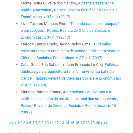
Monte, Ádria Oliveira dos Santos,
A pesca artesanal na
região Amazônica
,
Raízes: Revista de Ciências Sociais e
Econômicas: v. 37 n. 1 (2017)
Lívia Tavares Mendes Froes,
Tecendo caminhos, ocupações
e percepções
,
Raízes: Revista de Ciências Sociais e
Econômicas: v. 37 n. 1 (2017)
Marcos Lázaro Prado, Jacob Carlos Lima,
O Trabalho
reestruturado em uma usina de açúcar
,
Raízes: Revista de
Ciências Sociais e Econômicas: v. 37 n. 1 (2017)
Catia Grisa, Eric Sabourin, Jean-François Le Coq,
Políticas
públicas para a agricultura familiar na América Latina e
Caribe
,
Raízes: Revista de Ciências Sociais e Econômicas:
v. 38 n. 1 (2018)
Mariana Pantoja Franco,
As reservas extrativistas e a
institucionalização do movimento local dos seringueiros
,
Raízes: Revista de Ciências Sociais e Econômicas: n. 15
(1997)
<<
<
1
2
3
4
5
6
7
8
9
10
11
12
13
14
15
16
17
18
19
20
>
>>