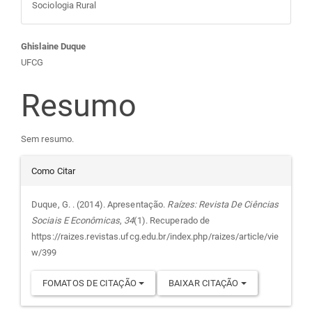
Sociologia Rural
Conteúdo
Ghislaine Duque
UFCG
do
Resumo
artigo
Sem resumo.
principal
Detalhes
Como Citar
do
Duque, G. . (2014). Apresentação.
Raízes: Revista De Ciências
Sociais E Econômicas
,
34
(1). Recuperado de
artigo
https://raizes.revistas.ufcg.edu.br/index.php/raizes/article/vie
w/399
FOMATOS DE CITAÇÃO
BAIXAR CITAÇÃO