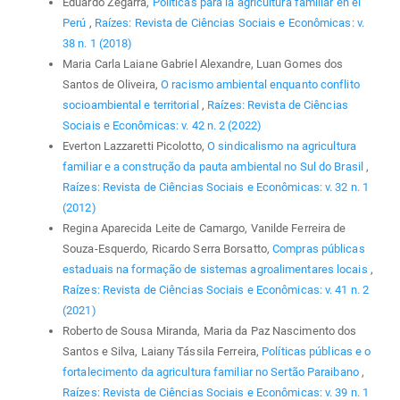
Eduardo Zegarra,
Políticas para la agricultura familiar en el
Perú
,
Raízes: Revista de Ciências Sociais e Econômicas: v.
38 n. 1 (2018)
Maria Carla Laiane Gabriel Alexandre, Luan Gomes dos
Santos de Oliveira,
O racismo ambiental enquanto conflito
socioambiental e territorial
,
Raízes: Revista de Ciências
Sociais e Econômicas: v. 42 n. 2 (2022)
Everton Lazzaretti Picolotto,
O sindicalismo na agricultura
familiar e a construção da pauta ambiental no Sul do Brasil
,
Raízes: Revista de Ciências Sociais e Econômicas: v. 32 n. 1
(2012)
Regina Aparecida Leite de Camargo, Vanilde Ferreira de
Souza-Esquerdo, Ricardo Serra Borsatto,
Compras públicas
estaduais na formação de sistemas agroalimentares locais
,
Raízes: Revista de Ciências Sociais e Econômicas: v. 41 n. 2
(2021)
Roberto de Sousa Miranda, Maria da Paz Nascimento dos
Santos e Silva, Laiany Tássila Ferreira,
Políticas públicas e o
fortalecimento da agricultura familiar no Sertão Paraibano
,
Raízes: Revista de Ciências Sociais e Econômicas: v. 39 n. 1