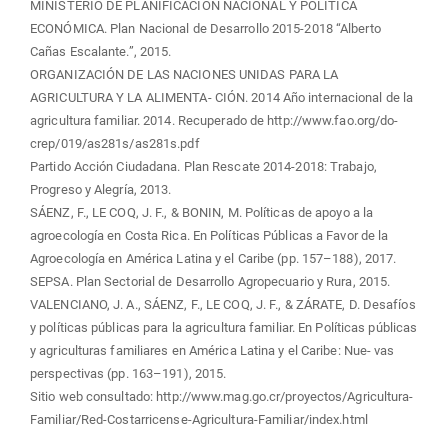
MINISTERIO DE PLANIFICACIÓN NACIONAL Y POLÍTICA
ECONÓMICA. Plan Nacional de Desarrollo 2015-2018 “Alberto
Cañas Escalante.”, 2015.
ORGANIZACIÓN DE LAS NACIONES UNIDAS PARA LA
AGRICULTURA Y LA ALIMENTA- CIÓN. 2014 Año internacional de la
agricultura familiar. 2014. Recuperado de http://www.fao.org/do-
crep/019/as281s/as281s.pdf
Partido Acción Ciudadana. Plan Rescate 2014-2018: Trabajo,
Progreso y Alegría, 2013.
SÁENZ, F., LE COQ, J. F., & BONIN, M. Políticas de apoyo a la
agroecología en Costa Rica. En Políticas Públicas a Favor de la
Agroecología en América Latina y el Caribe (pp. 157–188), 2017.
SEPSA. Plan Sectorial de Desarrollo Agropecuario y Rura, 2015.
VALENCIANO, J. A., SÁENZ, F., LE COQ, J. F., & ZÁRATE, D. Desafíos
y políticas públicas para la agricultura familiar. En Políticas públicas
y agriculturas familiares en América Latina y el Caribe: Nue- vas
perspectivas (pp. 163–191), 2015.
Sitio web consultado: http://www.mag.go.cr/proyectos/Agricultura-
Familiar/Red-Costarricense-Agricultura-Familiar/index.html