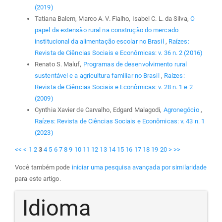
(2019)
Tatiana Balem, Marco A. V. Fialho, Isabel C. L. da Silva,
O
papel da extensão rural na construção do mercado
institucional da alimentação escolar no Brasil
,
Raízes:
Revista de Ciências Sociais e Econômicas: v. 36 n. 2 (2016)
Renato S. Maluf,
Programas de desenvolvimento rural
sustentável e a agricultura familiar no Brasil
,
Raízes:
Revista de Ciências Sociais e Econômicas: v. 28 n. 1 e 2
(2009)
Cynthia Xavier de Carvalho, Edgard Malagodi,
Agronegócio
,
Raízes: Revista de Ciências Sociais e Econômicas: v. 43 n. 1
(2023)
<<
<
1
2
3
4
5
6
7
8
9
10
11
12
13
14
15
16
17
18
19
20
>
>>
Você também pode
iniciar uma pesquisa avançada por similaridade
para este artigo.
Idioma