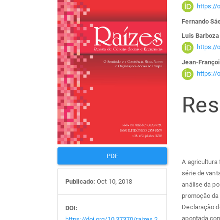
Barra
Con
https:/
lateral
do
Fernando Sá
Luis Barboza
de
arti
https:/
Jean-Françoi
artigos
prin
https:/
Re
PDF
A agricultura
série de vant
Publicado:
Oct 10, 2018
análise da po
promoção da a
Declaração do
DOI:
apontada com
https://doi.org/10.37370/raizes.2