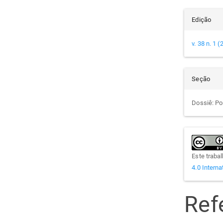
Edição
v. 38 n. 1 
Seção
Dossiê: Pol
Este traba
4.0 Interna
Ref