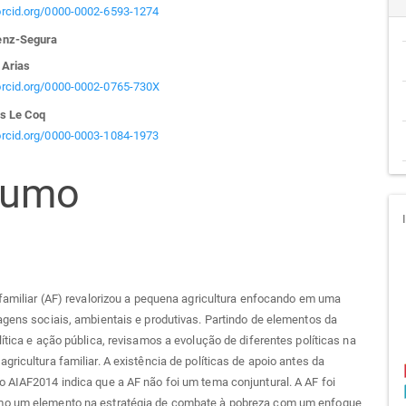
teúdo
/orcid.org/0000-0002-6593-1274
enz-Segura
 Arias
go
/orcid.org/0000-0002-0765-730X
s Le Coq
cipal
/orcid.org/0000-0003-1084-1973
sumo
 familiar (AF) revalorizou a pequena agricultura enfocando em uma
agens sociais, ambientais e produtivas. Partindo de elementos da
lítica e ação pública, revisamos a evolução de diferentes políticas na
gricultura familiar. A existência de políticas de apoio antes da
 AIAF2014 indica que a AF não foi um tema conjuntural. A AF foi
o um elemento na estratégia de combate à pobreza com um enfoque