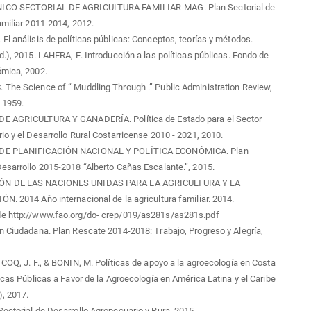
ICO SECTORIAL DE AGRICULTURA FAMILIAR-MAG. Plan Sectorial de
amiliar 2011-2014, 2012.
El análisis de políticas públicas: Conceptos, teorías y métodos.
d.), 2015. LAHERA, E. Introducción a las políticas públicas. Fondo de
ómica, 2002.
The Science of “ Muddling Through .” Public Administration Review,
 1959.
E AGRICULTURA Y GANADERÍA. Política de Estado para el Sector
io y el Desarrollo Rural Costarricense 2010 - 2021, 2010.
DE PLANIFICACIÓN NACIONAL Y POLÍTICA ECONÓMICA. Plan
esarrollo 2015-2018 “Alberto Cañas Escalante.”, 2015.
ÓN DE LAS NACIONES UNIDAS PARA LA AGRICULTURA Y LA
N. 2014 Año internacional de la agricultura familiar. 2014.
e http://www.fao.org/do- crep/019/as281s/as281s.pdf
n Ciudadana. Plan Rescate 2014-2018: Trabajo, Progreso y Alegría,
 COQ, J. F., & BONIN, M. Políticas de apoyo a la agroecología en Costa
ticas Públicas a Favor de la Agroecología en América Latina y el Caribe
, 2017.
ectorial de Desarrollo Agropecuario y Rura, 2015.