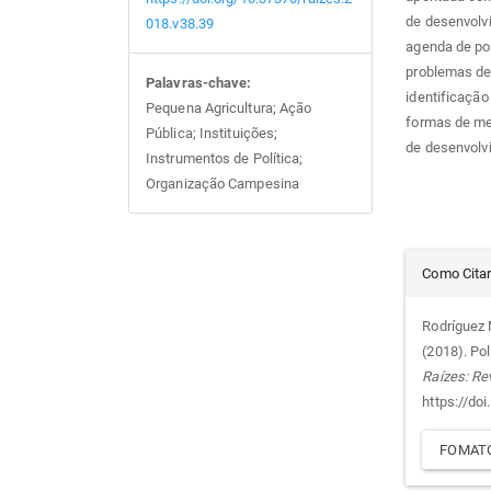
de desenvolvi
018.v38.39
agenda de pol
problemas de
Palavras-chave:
identificação
Pequena Agricultura; Ação
formas de mer
Pública; Instituições;
de desenvolvim
Instrumentos de Política;
Organização Campesina
Det
Como Cita
do
Rodríguez M
(2018). Pol
arti
Raízes: Re
https://do
FOMATO