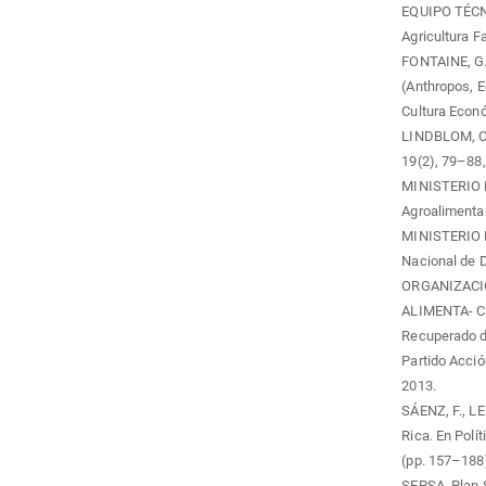
EQUIPO TÉCN
Agricultura F
FONTAINE, G. 
(Anthropos, E
Cultura Econ
LINDBLOM, C. 
19(2), 79–88,
MINISTERIO D
Agroalimentar
MINISTERIO 
Nacional de D
ORGANIZACI
ALIMENTA- CIÓ
Recuperado d
Partido Acció
2013.
SÁENZ, F., LE
Rica. En Polí
(pp. 157–188)
SEPSA. Plan S