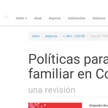
Navegação
Principal
Conteúdo
Sobre
Atual
Arquivos
Submissões
Anúncios
principal
Barra
Lateral
Início
Arquivos
v. 38 n. 1 (2018)
Dossiê: Polít
Políticas para
familiar en C
una revisión
Alejandro Ro