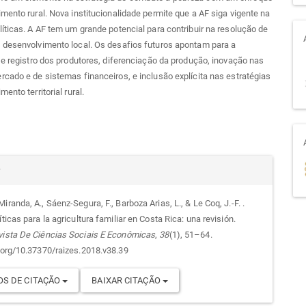
mento rural. Nova institucionalidade permite que a AF siga vigente na
íticas. A AF tem um grande potencial para contribuir na resolução de
 desenvolvimento local. Os desafios futuros apontam para a
 e registro dos produtores, diferenciação da produção, inovação nas
cado e de sistemas financeiros, e inclusão explícita nas estratégias
ento territorial rural.
alhes
r
iranda, A., Sáenz-Segura, F., Barboza Arias, L., & Le Coq, J.-F. .
íticas para la agricultura familiar en Costa Rica: una revisión.
go
vista De Ciências Sociais E Econômicas
,
38
(1), 51–64.
i.org/10.37370/raizes.2018.v38.39
S DE CITAÇÃO
BAIXAR CITAÇÃO