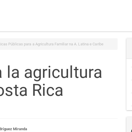
icas Públicas para a Agricultura Familiar na A. Latina e Caribe
 la agricultura
osta Rica
dríguez Miranda