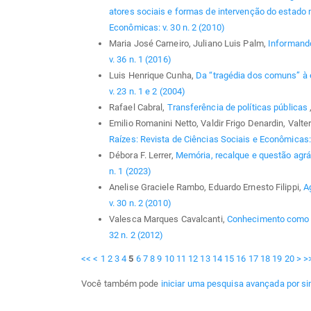
atores sociais e formas de intervenção do estado
Econômicas: v. 30 n. 2 (2010)
Maria José Carneiro, Juliano Luis Palm,
Informando
v. 36 n. 1 (2016)
Luis Henrique Cunha,
Da “tragédia dos comuns” à e
v. 23 n. 1 e 2 (2004)
Rafael Cabral,
Transferência de políticas públicas
Emilio Romanini Netto, Valdir Frigo Denardin, Valte
Raízes: Revista de Ciências Sociais e Econômicas: 
Débora F. Lerrer,
Memória, recalque e questão agrár
n. 1 (2023)
Anelise Graciele Rambo, Eduardo Ernesto Filippi,
A
v. 30 n. 2 (2010)
Valesca Marques Cavalcanti,
Conhecimento como 
32 n. 2 (2012)
<<
<
1
2
3
4
5
6
7
8
9
10
11
12
13
14
15
16
17
18
19
20
>
>
Você também pode
iniciar uma pesquisa avançada por si