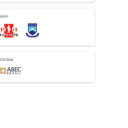
apoio
Apoio
afiliada
Afilidada