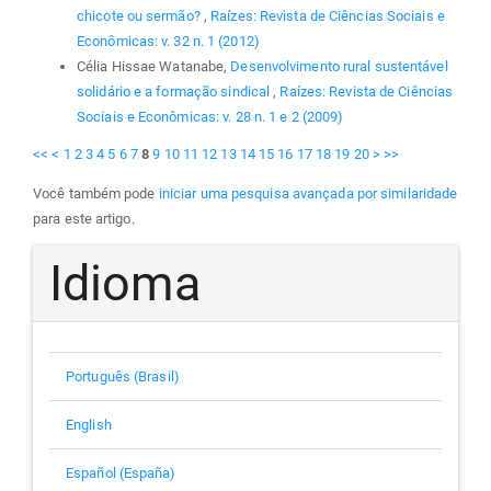
chicote ou sermão?
,
Raízes: Revista de Ciências Sociais e
Econômicas: v. 32 n. 1 (2012)
Célia Hissae Watanabe,
Desenvolvimento rural sustentável
solidário e a formação sindical
,
Raízes: Revista de Ciências
Sociais e Econômicas: v. 28 n. 1 e 2 (2009)
<<
<
1
2
3
4
5
6
7
8
9
10
11
12
13
14
15
16
17
18
19
20
>
>>
Você também pode
iniciar uma pesquisa avançada por similaridade
para este artigo.
Idioma
Português (Brasil)
English
Español (España)