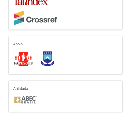
apoio
Apoio
afiliada
Afilidada