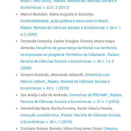
Brasil (1963-2003)
,
Raízes: Revista de Ciências Sociais e
Econômicas: v. 32 n. 2 (2012)
Marcel Bursztyn, Maria Augusta A. Bursztyn,
Sustentabilidade, ação pública e meio rural no Brasil
,
Raízes: Revista de Ciências Sociais e Econômicas: v. 28 n. 1
e 2 (2009)
Fernanda Corezola, Carlos Douglas Oliveira, Maria Graça
Almeida,
Desafios da governança territorial nos territórios
incorporados ao programa Territórios da Cidadania
,
Raízes:
Revista de Ciências Sociais e Econômicas: v. 28 n. 1 e 2
(2009)
Cimone Rozendo, Alexsando Arbarotti,
Entrevista com
Marcel Jollivet
,
Raízes: Revista de Ciências Sociais e
Econômicas: v. 40 n. 1 (2020)
Ilza Araújo Leão de Andrade,
Conselhos do PRONAF
,
Raízes:
Revista de Ciências Sociais e Econômicas: v. 21 n. 1 (2002)
Hermelinda Maria Rocha Ferreira, Sonia Valeria Pereira,
Inovação sociotécnica
,
Raízes: Revista de Ciências Sociais
e Econômicas: v. 36 n. 1 (2016)
Cristiane Gomes Barreto, Kilma Gonçalves Cezar,
Cenoura,