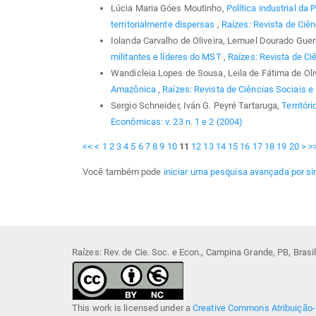
Lúcia Maria Góes Moutinho,
Política industrial d
territorialmente dispersas
,
Raízes: Revista de Ciên
Iolanda Carvalho de Oliveira, Lemuel Dourado Guer
militantes e líderes do MST
,
Raízes: Revista de Ci
Wandicleia Lopes de Sousa, Leila de Fátima de Oliv
Amazônica
,
Raízes: Revista de Ciências Sociais e 
Sergio Schneider, Iván G. Peyré Tartaruga,
Territór
Econômicas: v. 23 n. 1 e 2 (2004)
<<
<
1
2
3
4
5
6
7
8
9
10
11
12
13
14
15
16
17
18
19
20
>
>
Você também pode
iniciar uma pesquisa avançada por si
Raízes: Rev. de Cie. Soc. e Econ., Campina Grande, PB, Bras
This work is licensed under a
Creative Commons Atribuição-