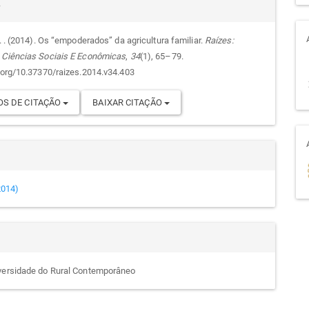
alhes
r
D. . (2014). Os “empoderados” da agricultura familiar.
Raízes:
 Ciências Sociais E Econômicas
,
34
(1), 65–79.
go
i.org/10.37370/raizes.2014.v34.403
S DE CITAÇÃO
BAIXAR CITAÇÃO
(2014)
versidade do Rural Contemporâneo