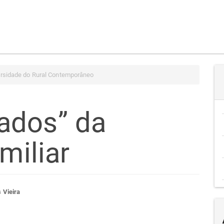
ersidade do Rural Contemporâneo
ados” da
miliar
teúdo
 Vieira