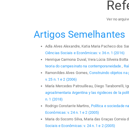
Ref
Ver no arquivo
Artigos Semelhantes
Adla Alves Alexandre, Katia Maria Pacheco dos Sa
Ciências Sociais e Econômicas: v. 36 n. 1 (2016)
Henrique Carmona Duval, Vera Lúcia Silveira Bott
teoria do campesinato na contemporaneidade
,
Raí
Ramonildes Alves Gomes,
Construindo objetos na
v. 25 n. 1 e 2 (2006)
María Mercedes Patrouilleau, Diego Taraborrelli, I
agroalimentaria Argentina y las rigideces de la polí
n. 1 (2018)
Rodrigo Constante Martins,
Política e sociedade na
Econômicas: v. 24 n. 1 e 2 (2005)
Maria do Socorro Silva, Maria das Graças Correia 
Sociais e Econômicas: v. 24 n. 1 e 2 (2005)