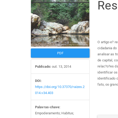
Re
de
arti
artigos
prin
O artigo e? r
cidadania do 
PDF
analisar as t
de capital, c
relac?o?es da
Publicado:
out. 13, 2014
identificar o
identificado
DOI:
fato, os gran
https://doi.org/10.37370/raizes.2
014.v34.403
Palavras-chave:
Empoderamento; Habitus;