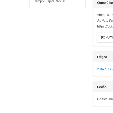
Det
Campo; Capital Social
Como Cita
do
Vieira, D. 
Revista De
arti
https://do
FOMATO
Edição
v. 34 n. 1 
Seção
Dossiê: Di