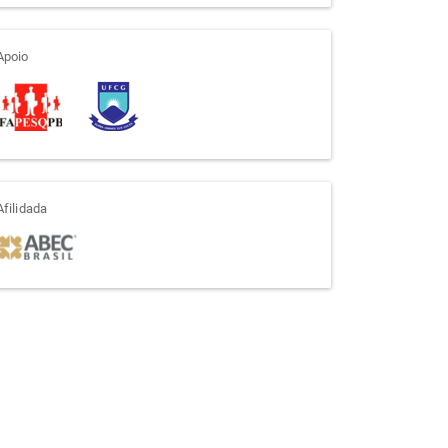
apoio
Apoio
afiliada
Afilidada