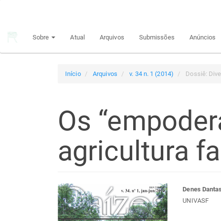
Navegação
Principal
Conteúdo
Sobre
Atual
Arquivos
Submissões
Anúncios
principal
Barra
Lateral
Início
Arquivos
v. 34 n. 1 (2014)
Dossiê: Div
Os “empoder
agricultura fa
Barra
Con
Denes Dantas
UNIVASF
lateral
do