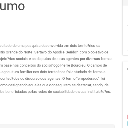
sumo
go
cipal
esultado de uma pesquisa desenvolvida em dois territo?rios da
Rio Grande do Norte: Serta?o do Apodi e Serido?, com o objetivo de
rajeto?rias sociais e as disputas de seus agentes por diversas formas
om base nos conceitos do socio?logo Pierre Bourdieu. O campo de
 agricultura familiar nos dois territo?rios foi estudado de forma a
s conteu?dos do discurso dos agentes. O termo “empoderado” foi
 como designando aqueles que conseguiram se destacar, sendo, de
des beneficiados pelas redes de sociabilidade e suas instituic?o?es.