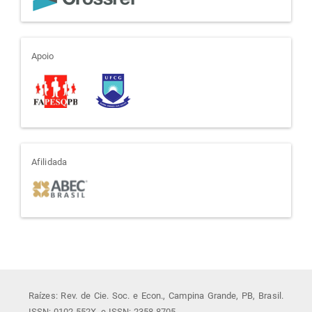
apoio
Apoio
afiliada
Afilidada
Raízes: Rev. de Cie. Soc. e Econ., Campina Grande, PB, Brasil.
ISSN: 0102-552X. e-ISSN: 2358-8705.