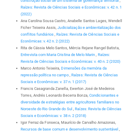
construção social de um sistema de governança territorial
,
Raízes: Revista de Ciências Sociais e Econômicas: v. 42 n. 1
(2022)
Ana Carolina Sousa Castro, Anabelle Santos Lages, Wendell
Ficher Teixeira Assis,
Judicialização e ambientalização dos
conflitos fundiários
,
Raízes: Revista de Ciências Sociais e
Econômicas: v. 42 n. 2 (2022)
Rita de Cássia Melo Santos, Mércia Rejane Rangel Batista,
Entrevista com Maria Cristina de Melo Marin
,
Raízes:
Revista de Ciências Sociais e Econômicas: v. 40 n. 2 (2020)
Marco Antonio Teixeira,
Dimensões da memória da
repressão política no campo
,
Raízes: Revista de Ciências
Sociais e Econômicas: v. 37 n. 1 (2017)
Francis Casagranda Zanella, Ewerton José de Medeiros
Torres, Andrés Leonardo Becerra Bonza,
Condicionantes e
diversidade de estratégias entre agricultores familiares no
Noroeste do Rio Grande do Sul
,
Raízes: Revista de Ciências
Sociais e Econômicas: v. 38 n. 2 (2018)
Igor Ferraz da Fonseca, Maurício de Carvalho Amazonas,
Recursos de base comum e desenvolvimento sustentável
,