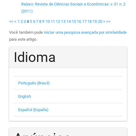
Raízes: Revista de Ciências Sociais e Econômicas: v. 31 n. 2
(2011)
<<
<
1
2
3
4
5
6
7
8
9
10
11
12
13
14
15
16
17
18
19
20
>
>>
Você também pode
iniciar uma pesquisa avançada por similaridade
para este artigo.
Idioma
Português (Brasil)
English
Español (España)