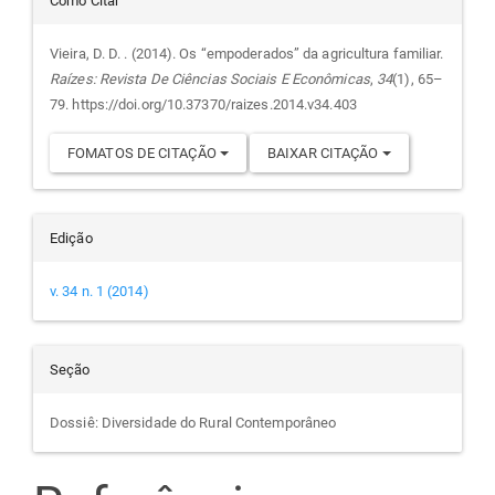
Detalhes
Como Citar
do
Vieira, D. D. . (2014). Os “empoderados” da agricultura familiar.
Raízes: Revista De Ciências Sociais E Econômicas
,
34
(1), 65–
artigo
79. https://doi.org/10.37370/raizes.2014.v34.403
FOMATOS DE CITAÇÃO
BAIXAR CITAÇÃO
Edição
v. 34 n. 1 (2014)
Seção
Dossiê: Diversidade do Rural Contemporâneo