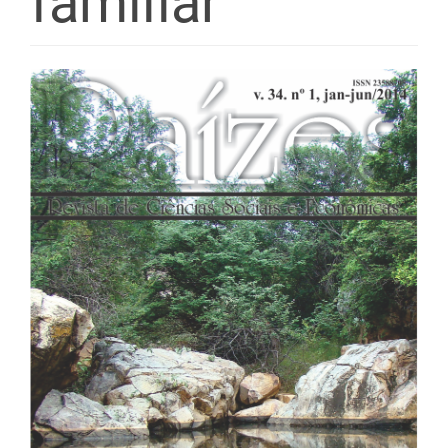
familiar
Barra
lateral
de
artigos