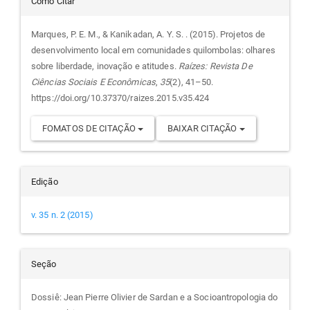
Detalhes
Como Citar
do
Marques, P. E. M., & Kanikadan, A. Y. S. . (2015). Projetos de
desenvolvimento local em comunidades quilombolas: olhares
artigo
sobre liberdade, inovação e atitudes.
Raízes: Revista De
Ciências Sociais E Econômicas
,
35
(2), 41–50.
https://doi.org/10.37370/raizes.2015.v35.424
FOMATOS DE CITAÇÃO
BAIXAR CITAÇÃO
Edição
v. 35 n. 2 (2015)
Seção
Dossiê: Jean Pierre Olivier de Sardan e a Socioantropologia do