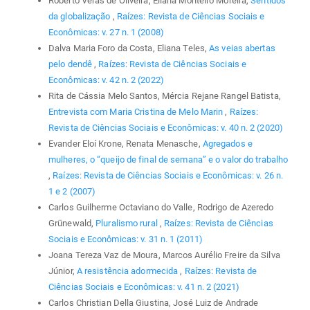
Roberto Véras de Oliveira, Eliana Monteiro Moreira,
Sentidos
da globalização
,
Raízes: Revista de Ciências Sociais e
Econômicas: v. 27 n. 1 (2008)
Dalva Maria Foro da Costa, Eliana Teles,
As veias abertas
pelo dendê
,
Raízes: Revista de Ciências Sociais e
Econômicas: v. 42 n. 2 (2022)
Rita de Cássia Melo Santos, Mércia Rejane Rangel Batista,
Entrevista com Maria Cristina de Melo Marin
,
Raízes:
Revista de Ciências Sociais e Econômicas: v. 40 n. 2 (2020)
Evander Eloí Krone, Renata Menasche,
Agregados e
mulheres, o “queijo de final de semana” e o valor do trabalho
,
Raízes: Revista de Ciências Sociais e Econômicas: v. 26 n.
1 e 2 (2007)
Carlos Guilherme Octaviano do Valle, Rodrigo de Azeredo
Grünewald,
Pluralismo rural
,
Raízes: Revista de Ciências
Sociais e Econômicas: v. 31 n. 1 (2011)
Joana Tereza Vaz de Moura, Marcos Aurélio Freire da Silva
Júnior,
A resistência adormecida
,
Raízes: Revista de
Ciências Sociais e Econômicas: v. 41 n. 2 (2021)
Carlos Christian Della Giustina, José Luiz de Andrade