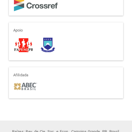
apoio
Apoio
afiliada
Afilidada
Raízes: Rev. de Cie. Soc. e Econ., Campina Grande, PB, Brasil.