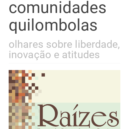
comunidades
quilombolas
olhares sobre liberdade,
inovação e atitudes
Barra
lateral
de
artigos