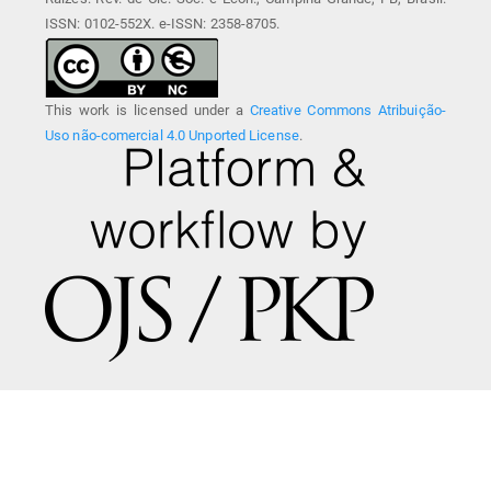
ISSN: 0102-552X. e-ISSN: 2358-8705.
This work is licensed under a
Creative Commons Atribuição-
Uso não-comercial 4.0 Unported License
.