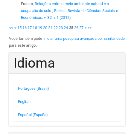
Franco,
Relações entre o meio ambiente natural e a
ocupação do solo
,
Raízes: Revista de Ciências Sociais e
Econômicas: v. 32 n. 1 (2012)
<<
<
15
16
17
18
19
20
21
22
23
24
25
26
27
>
>>
Você também pode
iniciar uma pesquisa avançada por similaridade
para este artigo.
Idioma
Português (Brasil)
English
Español (España)