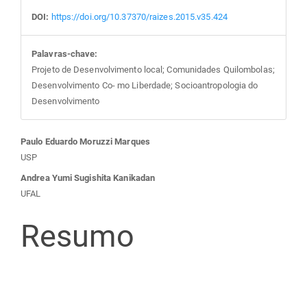
DOI:
https://doi.org/10.37370/raizes.2015.v35.424
Palavras-chave:
Projeto de Desenvolvimento local; Comunidades Quilombolas;
Desenvolvimento Co- mo Liberdade; Socioantropologia do
Desenvolvimento
Conteúdo
Paulo Eduardo Moruzzi Marques
USP
do
Andrea Yumi Sugishita Kanikadan
UFAL
artigo
Resumo
principal