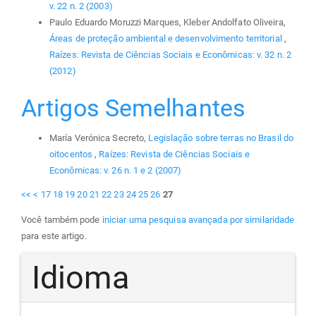
v. 22 n. 2 (2003)
Paulo Eduardo Moruzzi Marques, Kleber Andolfato Oliveira,
Áreas de proteção ambiental e desenvolvimento territorial
,
Raízes: Revista de Ciências Sociais e Econômicas: v. 32 n. 2
(2012)
Artigos Semelhantes
María Verónica Secreto,
Legislação sobre terras no Brasil do
oitocentos
,
Raízes: Revista de Ciências Sociais e
Econômicas: v. 26 n. 1 e 2 (2007)
<<
<
17
18
19
20
21
22
23
24
25
26
27
Você também pode
iniciar uma pesquisa avançada por similaridade
para este artigo.
Idioma