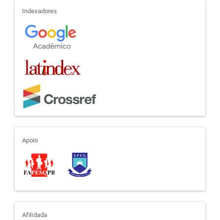
indexadores
Indexadores
apoio
Apoio
afiliada
Afilidada