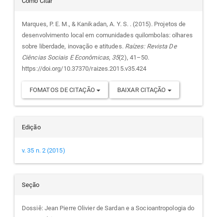
Detalhes
Como Citar
do
Marques, P. E. M., & Kanikadan, A. Y. S. . (2015). Projetos de
desenvolvimento local em comunidades quilombolas: olhares
artigo
sobre liberdade, inovação e atitudes.
Raízes: Revista De
Ciências Sociais E Econômicas
,
35
(2), 41–50.
https://doi.org/10.37370/raizes.2015.v35.424
FOMATOS DE CITAÇÃO
BAIXAR CITAÇÃO
Edição
v. 35 n. 2 (2015)
Seção
Dossiê: Jean Pierre Olivier de Sardan e a Socioantropologia do