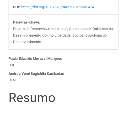
DOI:
https://doi.org/10.37370/raizes.2015.v35.424
Palavras-chave:
Projeto de Desenvolvimento local; Comunidades Quilombolas;
Desenvolvimento Co- mo Liberdade; Socioantropologia do
Desenvolvimento
Conteúdo
Paulo Eduardo Moruzzi Marques
USP
do
Andrea Yumi Sugishita Kanikadan
UFAL
artigo
Resumo
principal