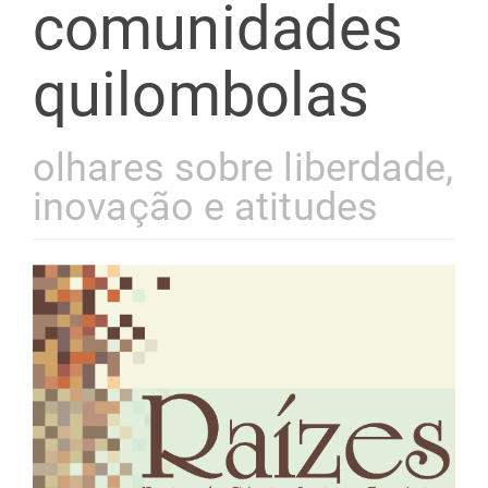
comunidades
quilombolas
olhares sobre liberdade,
inovação e atitudes
Barra
lateral
de
artigos