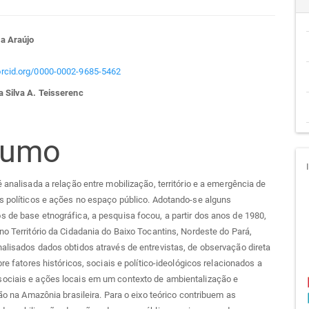
teúdo
a Araújo
/orcid.org/0000-0002-9685-5462
a Silva A. Teisserenc
go
cipal
sumo
é analisada a relação entre mobilização, território e a emergência de
s políticos e ações no espaço público. Adotando-se alguns
 de base etnográfica, a pesquisa focou, a partir dos anos de 1980,
no Território da Cidadania do Baixo Tocantins, Nordeste do Pará,
alisados dados obtidos através de entrevistas, de observação direta
bre fatores históricos, sociais e político-ideológicos relacionados a
ociais e ações locais em um contexto de ambientalização e
ação na Amazônia brasileira. Para o eixo teórico contribuem as