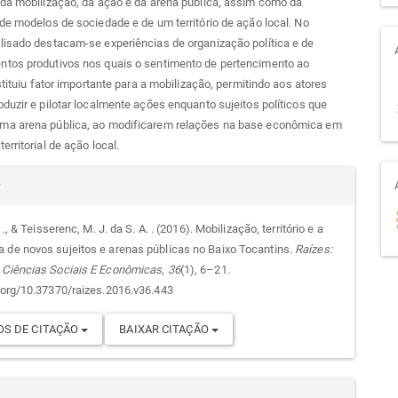
da mobilização, da ação e da arena pública, assim como da
de modelos de sociedade e de um território de ação local. No
lisado destacam-se experiências de organização política e de
tos produtivos nos quais o sentimento de pertencimento ao
nstituiu fator importante para a mobilização, permitindo aos atores
duzir e pilotar localmente ações enquanto sujeitos políticos que
a arena pública, ao modificarem relações na base econômica em
erritorial de ação local.
alhes
r
. ., & Teisserenc, M. J. da S. A. . (2016). Mobilização, território e a
 de novos sujeitos e arenas públicas no Baixo Tocantins.
Raízes:
go
 Ciências Sociais E Econômicas
,
36
(1), 6–21.
i.org/10.37370/raizes.2016.v36.443
S DE CITAÇÃO
BAIXAR CITAÇÃO