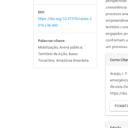
perspectivas 
coexistência 
DOI:
processo ana
https://doi.org/10.37370/raizes.2
empreendimen
016.v36.443
território co
engajados pro
conformam um
Palavras-chave:
um processo t
Mobilização; Arena pública;
Território de Ação; Baixo
Det
Como Cita
Tocantins; Amazônia Brasileira
do
Araújo, I. F
emergência
arti
Revista De
https://do
FOMATO
Edição