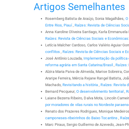
Artigos Semelhantes
Rosemberg Batista de Araújo, Sonia Magalhães,
O 
Entre Rios, Piauí
,
Raízes: Revista de Ciências Soci
Anna Karoline Oliveira Santiago, Karla Emmanuela 
Raízes: Revista de Ciências Sociais e Econômicas: 
Letícia Malcher Cardoso, Carlos Valério Aguiar G
conflitos
,
Raízes: Revista de Ciências Sociais e Ec
José Antônio Louzada,
Implementação da política 
reforma agrária em Santa Catarina/Brasil
,
Raízes: 
Alzira Maria Paiva de Almeida, Marise Sobreira, C
Araripe Ferreira, Mércia Rejane Rangel Batista, Jo
Machado,
Revisitando a história
,
Raízes: Revista d
Bernard Pecqueur,
O desenvolvimento territorial
,
R
Laiane Bezerra Ribeiro, Dalva Mota, Lincoln Carnei
por moradores de vilas rurais no Nordeste paraen
Renato dos Prazeres Rodrigues, Monique Medeiro
camponeses-ribeirinhos do Baixo Tocantins
,
Raíze
Marc Piraux, Sergio Guillermo de Azevedo, Jean-P