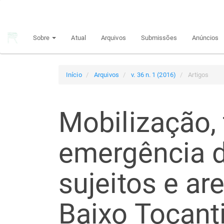
Navegação
Principal
Conteúdo
Sobre
Atual
Arquivos
Submissões
Anúncios
principal
Barra
Lateral
Início
Arquivos
v. 36 n. 1 (2016)
Artigos
Mobilização, t
emergência 
sujeitos e ar
Baixo Tocant