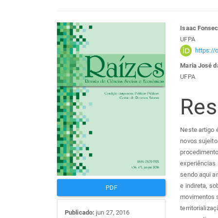
Barra
Con
Isaac Fonsec
UFPA
lateral
do
https:/
Maria José d
de
arti
UFPA
artigos
prin
Re
Neste artigo 
novos sujeito
procedimentos
experiências 
sendo aqui an
e indireta, so
PDF
movimentos s
territorializ
Publicado:
jun 27, 2016