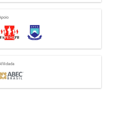
apoio
Apoio
afiliada
Afilidada