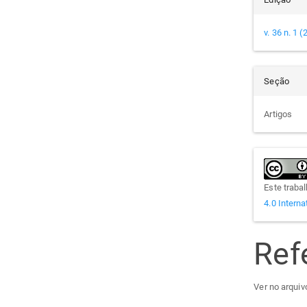
v. 36 n. 1 
Seção
Artigos
Este traba
4.0 Interna
Ref
Ver no arquivo