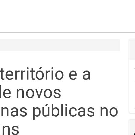
erritório e a
de novos
enas públicas no
ins