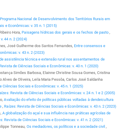
Programa Nacional de Desenvolvimento dos Territórios Rurais em
ais e Econômicas: v. 35 n. 1 (2015)
Ribeiro Hora,
Paisagens hídricas dos gerais e os fechos de pasto
,
v. 44 n. 2 (2024)
omes, José Guilherme dos Santos Fernandes,
Entre consensos e
onômicas: v. 43 n. 2 (2023)
de assistência técnica e extensão rural nos assentamentos de
Revista de Ciências Sociais e Econômicas: v. 40 n. 1 (2020)
onstança Simões Barbosa, Elainne Christine Sousa Gomes, Cristina
ão Alves de Oliveira, Leila Maria Pessôa, Carlos José Saldanha
e Ciências Sociais e Econômicas: v. 45 n. 1 (2025)
aízes: Revista de Ciências Sociais e Econômicas: v. 24 n. 1 e 2 (2005)
ro,
Avaliação do efeito de políticas públicas voltadas à dendeicultura
se
,
Raízes: Revista de Ciências Sociais e Econômicas: v. 43 n. 2 (2023)
s,
A globalização do açaí e sua influência nas práticas agrícolas de
s: Revista de Ciências Sociais e Econômicas: v. 41 n. 2 (2021)
hilippe Tonneau,
Os mediadores, os políticos e a sociedade civil
,