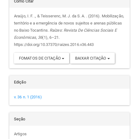
Detalhes
Como Citar
do
Araújo, I. F. ., & Teisserenc, M. J. da S. A. . (2016). Mobilização,
território e a emergência de novos sujeitos e arenas públicas
artigo
no Baixo Tocantins.
Raízes: Revista De Ciências Sociais E
Econômicas
,
36
(1), 6–21.
https://doi.org/10.37370/raizes.2016.v36.443
FOMATOS DE CITAÇÃO
BAIXAR CITAÇÃO
Edição
v. 36 n. 1 (2016)
Seção
Artigos