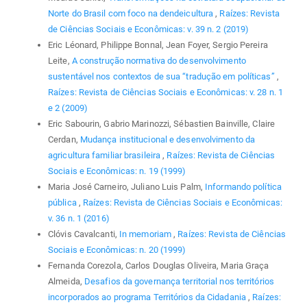
Norte do Brasil com foco na dendeicultura
,
Raízes: Revista
de Ciências Sociais e Econômicas: v. 39 n. 2 (2019)
Eric Léonard, Philippe Bonnal, Jean Foyer, Sergio Pereira
Leite,
A construção normativa do desenvolvimento
sustentável nos contextos de sua “tradução em políticas”
,
Raízes: Revista de Ciências Sociais e Econômicas: v. 28 n. 1
e 2 (2009)
Eric Sabourin, Gabrio Marinozzi, Sébastien Bainville, Claire
Cerdan,
Mudança institucional e desenvolvimento da
agricultura familiar brasileira
,
Raízes: Revista de Ciências
Sociais e Econômicas: n. 19 (1999)
Maria José Carneiro, Juliano Luis Palm,
Informando política
pública
,
Raízes: Revista de Ciências Sociais e Econômicas:
v. 36 n. 1 (2016)
Clóvis Cavalcanti,
In memoriam
,
Raízes: Revista de Ciências
Sociais e Econômicas: n. 20 (1999)
Fernanda Corezola, Carlos Douglas Oliveira, Maria Graça
Almeida,
Desafios da governança territorial nos territórios
incorporados ao programa Territórios da Cidadania
,
Raízes: