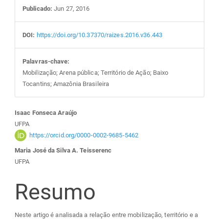
Publicado:
Jun 27, 2016
DOI:
https://doi.org/10.37370/raizes.2016.v36.443
Palavras-chave:
Mobilização; Arena pública; Território de Ação; Baixo
Tocantins; Amazônia Brasileira
Conteúdo
Isaac Fonseca Araújo
UFPA
do
https://orcid.org/0000-0002-9685-5462
Maria José da Silva A. Teisserenc
artigo
UFPA
principal
Resumo
Neste artigo é analisada a relação entre mobilização, território e a