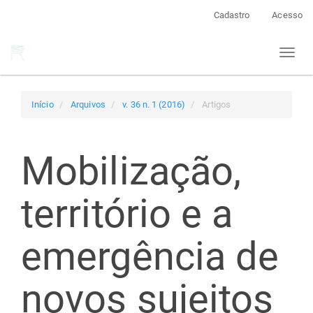
Navegação
Cadastro
Acesso
Principal
Conteúdo
Toggl
principal
naviga
Barra
Lateral
Início
Arquivos
v. 36 n. 1 (2016)
Artigos
Mobilização,
território e a
emergência de
novos sujeitos