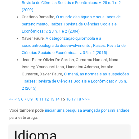
Revista de Ciências Sociais e Econômicas: v. 28 n. 1 e 2
(2009)
Cristiano Ramalho,
O mundo das águas e seus laços de
pertencimento
,
Raízes: Revista de Ciências Sociais e
Econômicas: v. 23 n. 1 e 2 (2004)
Xavier Faure,
A categorização quilombola e a
socioantropologia do desenvolvimento
,
Raízes: Revista de
Ciências Sociais e Econômicas: v. 35 n. 2 (2015)
Jean-Pierre Olivier De Sardan, Oumarou Hamani, Nana
Issaley, Younoussi Issa, Hannatou Adamou, Issaka
Oumarou, Xavier Faure,
O maná, as normas e as suspeições
,
Raízes: Revista de Ciências Sociais e Econômicas: v. 35 n.
2 (2015)
<<
<
5
6
7
8
9
10
11
12
13
14
15
16
17
18
>
>>
Você também pode
iniciar uma pesquisa avançada por similaridade
para este artigo.
Idioma