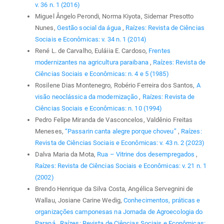
v. 36 n. 1 (2016)
Miguel Ângelo Perondi, Norma Kiyota, Sidemar Presotto
Nunes,
Gestão social da água
,
Raízes: Revista de Ciências
Sociais e Econômicas: v. 34 n. 1 (2014)
René L. de Carvalho, Euláiia E. Cardoso,
Frentes
modernizantes na agricultura paraibana
,
Raízes: Revista de
Ciências Sociais e Econômicas: n. 4 e 5 (1985)
Rosilene Dias Montenegro, Robério Ferreira dos Santos,
A
visão neoclássica da modernização
,
Raízes: Revista de
Ciências Sociais e Econômicas: n. 10 (1994)
Pedro Felipe Miranda de Vasconcelos, Valdênio Freitas
Meneses,
“Passarin canta alegre porque choveu”
,
Raízes:
Revista de Ciências Sociais e Econômicas: v. 43 n. 2 (2023)
Dalva Maria da Mota,
Rua – Vitrine dos desempregados
,
Raízes: Revista de Ciências Sociais e Econômicas: v. 21 n. 1
(2002)
Brendo Henrique da Silva Costa, Angélica Servegnini de
Wallau, Josiane Carine Wedig,
Conhecimentos, práticas e
organizações camponesas na Jornada de Agroecologia do
Paraná
,
Raízes: Revista de Ciências Sociais e Econômicas: