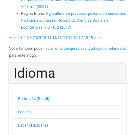
v. 43 n. 1 (2023)
Regina Bruno,
Agricultura empresarial, povos e comunidades
tradicionais
,
Raízes: Revista de Ciências Sociais e
Econômicas: v. 37 n. 2 (2017)
<<
<
2
3
4
5
6
7
8
9
10
11
12
13
14
15
16
17
18
19
>
>>
Você também pode
iniciar uma pesquisa avançada por similaridade
para este artigo.
Idioma
Português (Brasil)
English
Español (España)