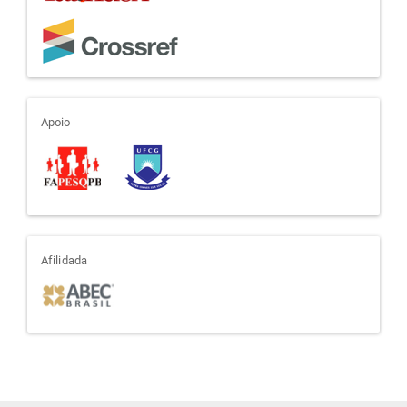
apoio
Apoio
afiliada
Afilidada