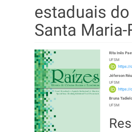
estaduais do
Santa Maria-
Barra
Con
Rita Inês Pae
UFSM
lateral
do
https:/
Jéferson Réu
de
arti
UFSM
https:/
artigos
prin
Bruna Tadiel
UFSM
Re