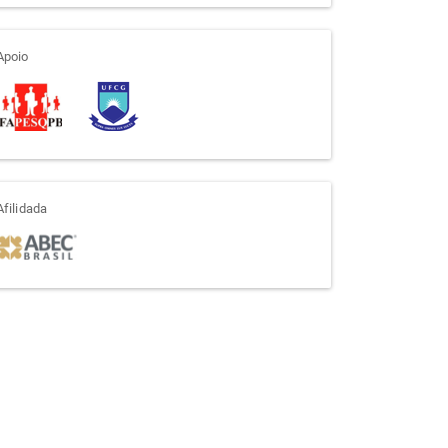
apoio
Apoio
afiliada
Afilidada