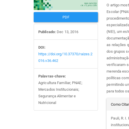
O artigo mos
Escolar (PNA
PDF
procedimento
especializad
(NEI), um est
Publicado:
Dec 13, 2016
documentação
as relações 
DOI:
dos grupos so
https://doi.org/10.37370/raizes.2
administraçã
016.v36.462
verificaram-
merenda escol
Palavras-chave:
políticas com
Agricultura Familiar; PNAE;
permitindo u
Mercados Institucionais;
para todos os
Segurança Alimentar e
Det
Nutricional
Como Cita
do
Pauli, R. I.
institucio