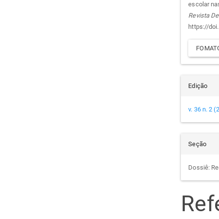
arti
escolar na
Revista De
https://do
FOMATO
Edição
v. 36 n. 2 
Seção
Dossiê: Re
Ref