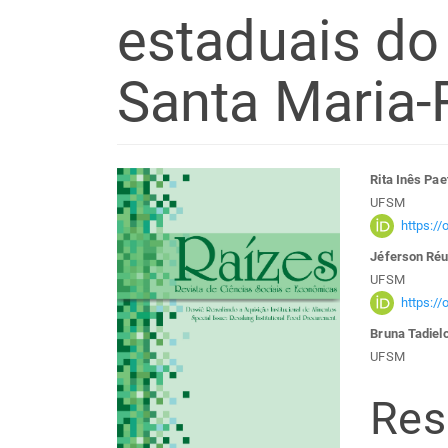
estaduais do
Santa Maria-
Barra
Con
Rita Inês Pae
UFSM
lateral
do
https:/
Jéferson Réu
de
arti
UFSM
https:/
artigos
prin
Bruna Tadiel
UFSM
Re