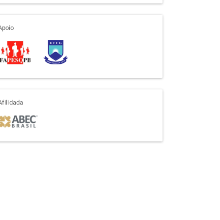
apoio
Apoio
afiliada
Afilidada