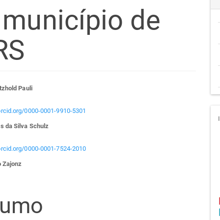
 município de
RS
teúdo
tzhold Pauli
/orcid.org/0000-0001-9910-5301
s da Silva Schulz
go
/orcid.org/0000-0001-7524-2010
cipal
o Zajonz
sumo