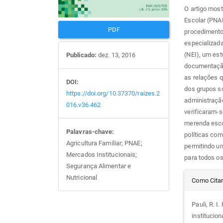
O artigo mos
Escolar (PNA
PDF
procedimento
especializad
(NEI), um est
Publicado:
dez. 13, 2016
documentação
as relações 
DOI:
dos grupos so
https://doi.org/10.37370/raizes.2
administraçã
016.v36.462
verificaram-
merenda escol
Palavras-chave:
políticas com
Agricultura Familiar; PNAE;
permitindo u
Mercados Institucionais;
para todos os
Segurança Alimentar e
Det
Nutricional
Como Cita
do
Pauli, R. I.
institucio