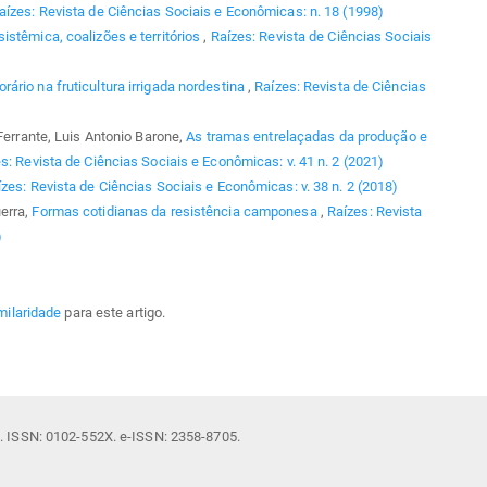
aízes: Revista de Ciências Sociais e Econômicas: n. 18 (1998)
stêmica, coalizões e territórios
,
Raízes: Revista de Ciências Sociais
ário na fruticultura irrigada nordestina
,
Raízes: Revista de Ciências
 Ferrante, Luis Antonio Barone,
As tramas entrelaçadas da produção e
s: Revista de Ciências Sociais e Econômicas: v. 41 n. 2 (2021)
zes: Revista de Ciências Sociais e Econômicas: v. 38 n. 2 (2018)
erra,
Formas cotidianas da resistência camponesa
,
Raízes: Revista
)
milaridade
para este artigo.
il. ISSN: 0102-552X. e-ISSN: 2358-8705.