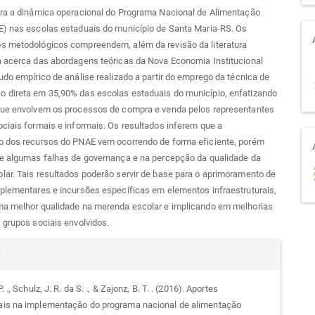
tra a dinâmica operacional do Programa Nacional de Alimentação
E) nas escolas estaduais do município de Santa Maria-RS. Os
s metodológicos compreendem, além da revisão da literatura
a acerca das abordagens teóricas da Nova Economia Institucional
udo empírico de análise realizado a partir do emprego da técnica de
 direta em 35,90% das escolas estaduais do município, enfatizando
que envolvem os processos de compra e venda pelos representantes
ciais formais e informais. Os resultados inferem que a
o dos recursos do PNAE vem ocorrendo de forma eficiente, porém
se algumas falhas de governança e na percepção da qualidade da
ar. Tais resultados poderão servir de base para o aprimoramento de
plementares e incursões específicas em elementos infraestruturais,
ma melhor qualidade na merenda escolar e implicando em melhorias
 grupos sociais envolvidos.
alhes
r
 P. ., Schulz, J. R. da S. ., & Zajonz, B. T. . (2016). Aportes
nais na implementação do programa nacional de alimentação