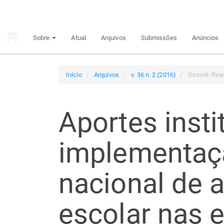
Navegação
Principal
Conteúdo
Sobre
Atual
Arquivos
Submissões
Anúncios
principal
Barra
Lateral
Início
Arquivos
v. 36 n. 2 (2016)
Dossiê: Reav
Aportes insti
implementaç
nacional de 
escolar nas 