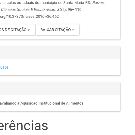
go
s escolas estaduais do município de Santa Maria-RS.
Raízes:
 Ciências Sociais E Econômicas
,
36
(2), 96–110.
i.org/10.37370/raizes.2016.v36.462
S DE CITAÇÃO
BAIXAR CITAÇÃO
(2016)
avaliando a Aquisição Institucional de Alimentos
erências