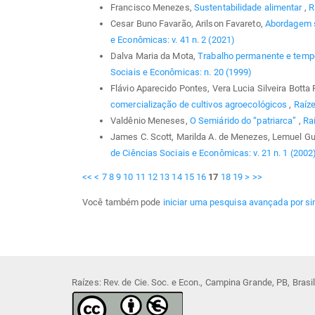
Francisco Menezes,
Sustentabilidade alimentar
,
R
Cesar Buno Favarão, Arilson Favareto,
Abordagem si
e Econômicas: v. 41 n. 2 (2021)
Dalva Maria da Mota,
Trabalho permanente e tempor
Sociais e Econômicas: n. 20 (1999)
Flávio Aparecido Pontes, Vera Lucia Silveira Botta
comercialização de cultivos agroecológicos
,
Raíze
Valdênio Meneses,
O Semiárido do “patriarca”
,
Raí
James C. Scott, Marilda A. de Menezes, Lemuel Gu
de Ciências Sociais e Econômicas: v. 21 n. 1 (2002
<<
<
7
8
9
10
11
12
13
14
15
16
17
18
19
>
>>
Você também pode
iniciar uma pesquisa avançada por si
Raízes: Rev. de Cie. Soc. e Econ., Campina Grande, PB, Bras