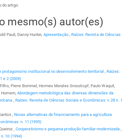
 do artigo.
elo mesmo(s) autor(es)
hold Pauli, Danny Hunter,
Apresentação
,
Raízes: Revista de Ciências
e protagonismo institucional no desenvolvimento territorial
,
Raízes:
1 e 2 (2009)
s Filho, Pierre Bommel, Hermes Morales Grosskopf, Paulo Waquil,
 F. Homem,
Abordagem metodológica das diversas dimensões da
mericana
,
Raízes: Revista de Ciências Sociais e Econômicas: v. 28 n. 1
Santos ,
Novas alternativas de financiamento para a agricultura
conômicas: n. 11 (1995)
Queiroz ,
Cooperativismo e pequena produção familiar modernizada
,
 n. 10 (1994)