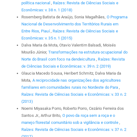
política nacional
,
Raízes: Revista de Ciências Sociais e
Econômicas: v. 38 n. 1 (2018)
Rosemberg Batista de Araújo, Sonia Magalhães,
O Programa
Nacional de Desenvolvimento dos Territórios Rurais em
Entre Rios, Piauí
,
Raízes: Revista de Ciências Sociais e
Econômicas: v. 35 n. 1 (2015)
Dalva Maria da Mota, Otavio Valentim Balsadi, Moisés
Mourão Júnior,
Transformações na estrutura ocupacional do
Norte do Brasil com foco na dendeicultura
,
Raízes: Revista
de Ciências Sociais e Econômicas: v. 39 n. 2 (2019)
Glaucia Macedo Sousa, Heribert Schmitz, Dalva Maria da
Mota,
A reciprocidade nas organizações dos agricultores
familiares em comunidades rurais no Nordeste do Para
,
Raízes: Revista de Ciências Sociais e Econômicas: v. 33 n. 2
(2013)
Noemi Miyasaka Porro, Roberto Porro, Cezário Ferreira dos
Santos Jr., Arthur Brito,
O povo da roça sem a roça e o
manejo florestal comunitário sob a vigilância e controle
,
Raízes: Revista de Ciências Sociais e Econômicas: v. 37 n. 2
(2017)