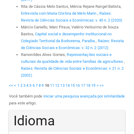
Rita de Cássia Melo Santos, Mércia Rejane Rangel Batista,
Entrevista com Maria Cristina de Melo Marin
,
Raízes:
Revista de Ciências Sociais e Econômicas: v. 40 n. 2 (2020)
Márcio Caniello, Marc Piraux, Valério Veríssimo de Souza
Bastos,
Capital social e desempenho institucional no
Colegiado Territorial da Borborema, Paraíba
,
Raízes: Revista
de Ciências Sociais e Econômicas: v. 32 n. 2 (2012)
Ramonildes Alves Gomes,
Representações sociais e
culturais da qualidade de vida entre famílias de agricultores
,
Raízes: Revista de Ciências Sociais e Econômicas: v. 21 n. 2
(2002)
<<
<
1
2
3
4
5
6
7
8
9
10
11
12
13
14
15
16
17
18
19
>
>>
Você também pode
iniciar uma pesquisa avançada por similaridade
para este artigo.
Idioma