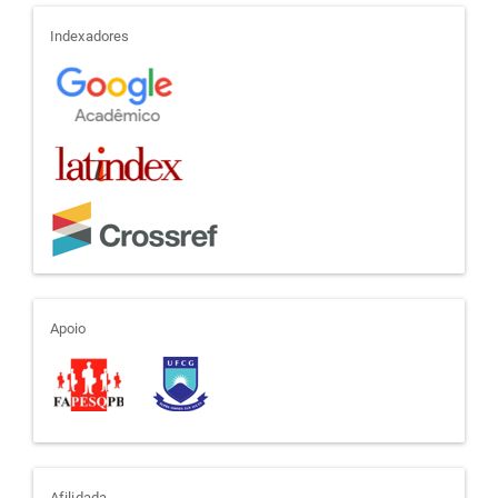
indexadores
Indexadores
apoio
Apoio
Afilidada