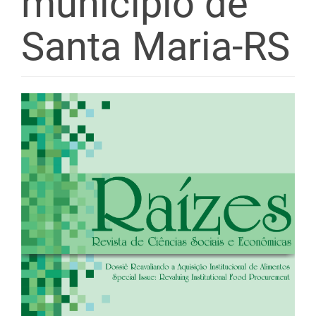
município de
Santa Maria-RS
Barra
lateral
de
artigos