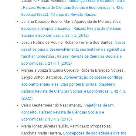
Valdênio Freitas Meneses,
Mudança social e estudos rurais
,
Raízes: Revista de Ciências Sociais e Econômicas: v. 42 n.
Especial (2022): 40 anos da Revista Raízes
Juliana Dourado Bueno, Maria Aparecida de Moraes Silva,
Espaços e tempos cruzados
,
Raízes: Revista de Ciências
Sociais e Econômicas: v. 32 n. 2 (2012)
Joacir Rufino de Aquino, Robério Ferreira dos Santos,
Novos
desafios para o desenvolvimento sustentável da agricultura
familiar nordestina
,
Raízes: Revista de Ciências Sociais e
Econômicas: v. 21 n. 1 (2002)
Manuela Souza Siqueira Cordeiro, Roberta Brandão Novaes,
Sérgio Botton Barcellos,
Apresentação do dossiê conflitos
socioambientais e as lutas por terra no rural brasileiro
,
Raízes: Revista de Ciências Sociais e Econômicas: v. 42 n. 2
(2022)
Celso Gestermeier do Nascimento,
Trajetórias de um
conceito
,
Raízes: Revista de Ciências Sociais e
Econômicas: v. 33 n. 2 (2013)
Maria Ignez Silveira Paulilo, Valmir Luiz Stropasolas,
Karolyna Marin Herrera,
Concepções de sociedade e direitos