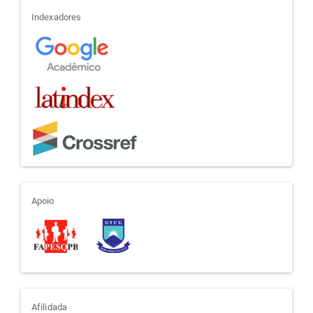
indexadores
Indexadores
apoio
Apoio
afiliada
Afilidada