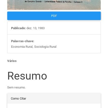
PDF
Publicado:
dez. 13, 1983
Palavras-chave:
Economia Rural, Sociologia Rural
Conteúdo
Vários
do
Resumo
artigo
Sem resumo.
Detalhes
principal
Como Citar