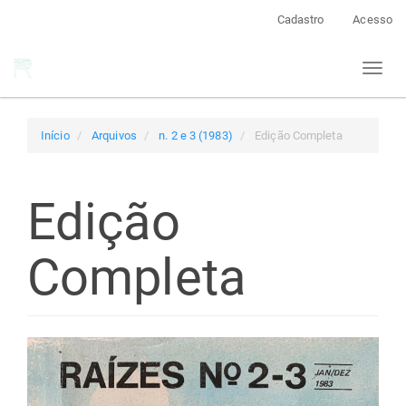
Navegação
Cadastro
Acesso
Principal
Conteúdo
Toggl
principal
naviga
Barra
Lateral
Início
Arquivos
n. 2 e 3 (1983)
Edição Completa
Edição
Completa
Barra
lateral