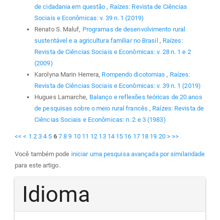
de cidadania em questão
,
Raízes: Revista de Ciências
Sociais e Econômicas: v. 39 n. 1 (2019)
Renato S. Maluf,
Programas de desenvolvimento rural
sustentável e a agricultura familiar no Brasil
,
Raízes:
Revista de Ciências Sociais e Econômicas: v. 28 n. 1 e 2
(2009)
Karolyna Marin Herrera,
Rompendo dicotomias
,
Raízes:
Revista de Ciências Sociais e Econômicas: v. 39 n. 1 (2019)
Hugues Lamarche,
Balanço e reflexões teóricas de 20 anos
de pesquisas sobre o meio rural francês
,
Raízes: Revista de
Ciências Sociais e Econômicas: n. 2 e 3 (1983)
<<
<
1
2
3
4
5
6
7
8
9
10
11
12
13
14
15
16
17
18
19
20
>
>>
Você também pode
iniciar uma pesquisa avançada por similaridade
para este artigo.
Idioma