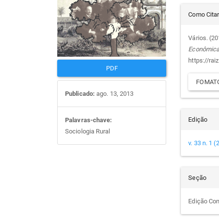
Det
artigos
prin
Como Cita
do
Vários. (2
Econômic
arti
https://rai
PDF
FOMATO
Publicado:
ago. 13, 2013
Edição
Palavras-chave:
Sociologia Rural
v. 33 n. 1 
Seção
Edição Co