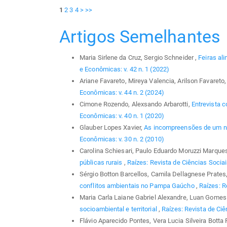
1
2
3
4
>
>>
Artigos Semelhantes
Maria Sirlene da Cruz, Sergio Schneider ,
Feiras al
e Econômicas: v. 42 n. 1 (2022)
Ariane Favareto, Mireya Valencia, Arilson Favareto
Econômicas: v. 44 n. 2 (2024)
Cimone Rozendo, Alexsando Arbarotti,
Entrevista c
Econômicas: v. 40 n. 1 (2020)
Glauber Lopes Xavier,
As incompreensões de um no
Econômicas: v. 30 n. 2 (2010)
Carolina Schiesari, Paulo Eduardo Moruzzi Marque
públicas rurais
,
Raízes: Revista de Ciências Sociai
Sérgio Botton Barcellos, Camila Dellagnese Prates,
conflitos ambientais no Pampa Gaúcho
,
Raízes: R
Maria Carla Laiane Gabriel Alexandre, Luan Gomes 
socioambiental e territorial
,
Raízes: Revista de Ciê
Flávio Aparecido Pontes, Vera Lucia Silveira Botta