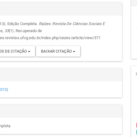
alhes
cipal
r
013). Edição Completa.
Raízes: Revista De Ciências Sociais E
as
,
33
(1). Recuperado de
go
zes.revistas.ufcg.edu.br/index.php/raizes/article/view/371
S DE CITAÇÃO
BAIXAR CITAÇÃO
(2013)
mpleta