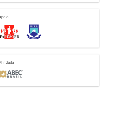
apoio
Apoio
afiliada
Afilidada