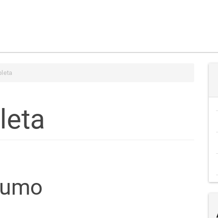
leta
leta
teúdo
sumo
go