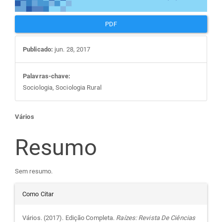
PDF
Publicado:
jun. 28, 2017
Palavras-chave:
Sociologia, Sociologia Rural
Conteúdo
Vários
do
Resumo
artigo
Sem resumo.
Detalhes
principal
Como Citar
do
Vários. (2017). Edição Completa.
Raízes: Revista De Ciências