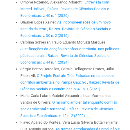
Cimone Rozendo, Alexsando Arbarotti,
Entrevista com
Marcel Jollivet
,
Raízes: Revista de Ciências Sociais e
Econômicas: v. 40 n. 1 (2020)
Glauber Lopes Xavier,
As incompreensões de um novo
sentido da terra
,
Raízes: Revista de Ciências Sociais e
Econômicas: v. 30 n. 2 (2010)
Carolina Schiesari, Paulo Eduardo Moruzzi Marques,
Justificações da adoção do enfoque territorial nas políticas
públicas rurais
,
Raízes: Revista de Ciências Sociais e
Econômicas: v. 44 n. 1 (2024)
Sérgio Botton Barcellos, Camila Dellagnese Prates, Júlio
Picon Alt,
O Projeto Fosfato Três Estradas no esteio dos
conflitos ambientais no Pampa Gaúcho
,
Raízes: Revista de
Ciências Sociais e Econômicas: v. 41 n. 1 (2021)
Maria Carla Laiane Gabriel Alexandre, Luan Gomes dos
Santos de Oliveira,
O racismo ambiental enquanto conflito
socioambiental e territorial
,
Raízes: Revista de Ciências
Sociais e Econômicas: v. 42 n. 2 (2022)
Flávio Aparecido Pontes, Vera Lucia Silveira Botta Ferrante,
Luis Antonio Barone,
As tramas entrelaçadas da produção e