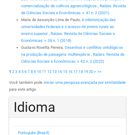
comercialização de cultivos agroecológicos
,
Raízes: Revista
de Ciências Sociais e Econômicas: v. 41 n. 2 (2021)
Maria de Assunção Lima de Paulo,
A interiorização das
universidades federais e o acesso de jovens rurais ao
ensino superior
,
Raízes: Revista de Ciências Sociais e
Econômicas: v. 38 n. 1 (2018)
Gustavo Rovetta Pereira,
Desenhos e conflitos ontológicos
na produção de paisagens multiespécie
,
Raízes: Revista de
Ciências Sociais e Econômicas: v. 42 n. 2 (2022)
1
2
3
4
5
6
7
8
9
10
11
12
13
14
15
16
17
18
19
20
>
>>
Você também pode
iniciar uma pesquisa avançada por similaridade
para este artigo.
Idioma
Português (Brasil)