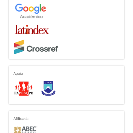
apoio
Apoio
afiliada
Afilidada