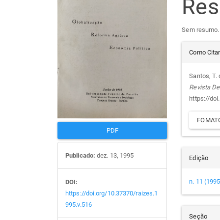
Re
de
arti
Sem resumo.
artigos
prin
Det
Como Cita
do
Santos, T.
Revista De
arti
https://do
FOMATO
PDF
Publicado:
dez. 13, 1995
Edição
n. 11 (1995
DOI:
https://doi.org/10.37370/raizes.1
995.v.516
Seção