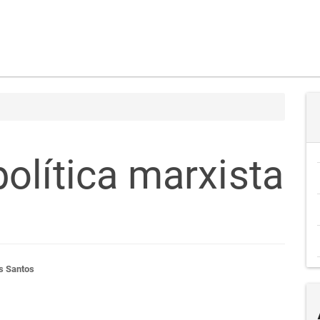
olítica marxista
teúdo
s Santos