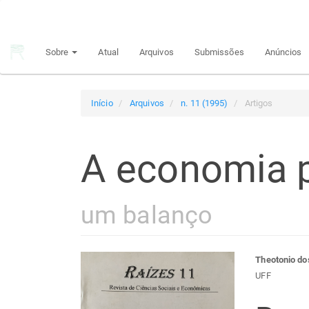
Navegação
Principal
Conteúdo
Sobre
Atual
Arquivos
Submissões
Anúncios
principal
Barra
Lateral
Início
Arquivos
n. 11 (1995)
Artigos
A economia p
um balanço
Barra
Con
Theotonio do
UFF
lateral
do