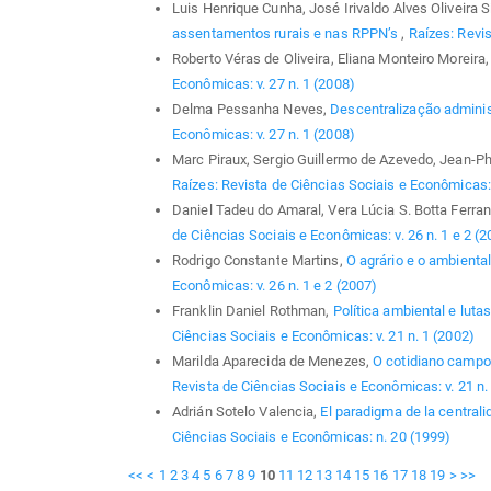
Luis Henrique Cunha, José Irivaldo Alves Oliveira
assentamentos rurais e nas RPPN’s
,
Raízes: Revis
Roberto Véras de Oliveira, Eliana Monteiro Moreira
Econômicas: v. 27 n. 1 (2008)
Delma Pessanha Neves,
Descentralização administ
Econômicas: v. 27 n. 1 (2008)
Marc Piraux, Sergio Guillermo de Azevedo, Jean-P
Raízes: Revista de Ciências Sociais e Econômicas: v
Daniel Tadeu do Amaral, Vera Lúcia S. Botta Ferran
de Ciências Sociais e Econômicas: v. 26 n. 1 e 2 (2
Rodrigo Constante Martins,
O agrário e o ambienta
Econômicas: v. 26 n. 1 e 2 (2007)
Franklin Daniel Rothman,
Política ambiental e lut
Ciências Sociais e Econômicas: v. 21 n. 1 (2002)
Marilda Aparecida de Menezes,
O cotidiano campo
Revista de Ciências Sociais e Econômicas: v. 21 n.
Adrián Sotelo Valencia,
El paradigma de la centralid
Ciências Sociais e Econômicas: n. 20 (1999)
<<
<
1
2
3
4
5
6
7
8
9
10
11
12
13
14
15
16
17
18
19
>
>>