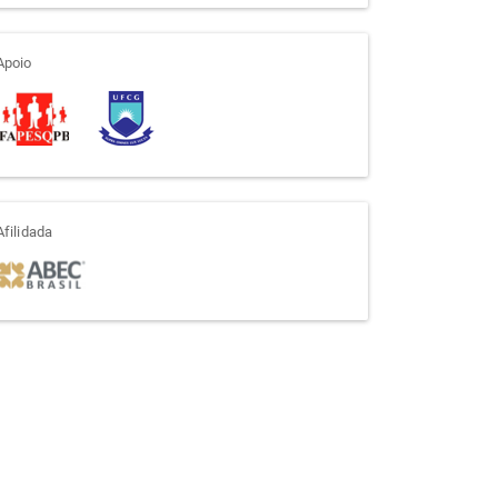
apoio
Apoio
afiliada
Afilidada