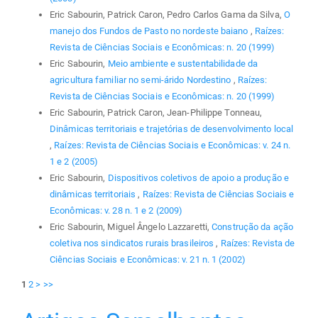
Eric Sabourin, Patrick Caron, Pedro Carlos Gama da Silva,
O
manejo dos Fundos de Pasto no nordeste baiano
,
Raízes:
Revista de Ciências Sociais e Econômicas: n. 20 (1999)
Eric Sabourin,
Meio ambiente e sustentabilidade da
agricultura familiar no semi-árido Nordestino
,
Raízes:
Revista de Ciências Sociais e Econômicas: n. 20 (1999)
Eric Sabourin, Patrick Caron, Jean-Philippe Tonneau,
Dinâmicas territoriais e trajetórias de desenvolvimento local
,
Raízes: Revista de Ciências Sociais e Econômicas: v. 24 n.
1 e 2 (2005)
Eric Sabourin,
Dispositivos coletivos de apoio a produção e
dinâmicas territoriais
,
Raízes: Revista de Ciências Sociais e
Econômicas: v. 28 n. 1 e 2 (2009)
Eric Sabourin, Miguel Ângelo Lazzaretti,
Construção da ação
coletiva nos sindicatos rurais brasileiros
,
Raízes: Revista de
Ciências Sociais e Econômicas: v. 21 n. 1 (2002)
1
2
>
>>