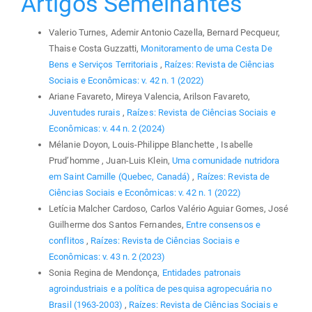
Artigos Semelhantes
Valerio Turnes, Ademir Antonio Cazella, Bernard Pecqueur,
Thaise Costa Guzzatti,
Monitoramento de uma Cesta De
Bens e Serviços Territoriais
,
Raízes: Revista de Ciências
Sociais e Econômicas: v. 42 n. 1 (2022)
Ariane Favareto, Mireya Valencia, Arilson Favareto,
Juventudes rurais
,
Raízes: Revista de Ciências Sociais e
Econômicas: v. 44 n. 2 (2024)
Mélanie Doyon, Louis-Philippe Blanchette , Isabelle
Prud’homme , Juan-Luis Klein,
Uma comunidade nutridora
em Saint Camille (Quebec, Canadá)
,
Raízes: Revista de
Ciências Sociais e Econômicas: v. 42 n. 1 (2022)
Letícia Malcher Cardoso, Carlos Valério Aguiar Gomes, José
Guilherme dos Santos Fernandes,
Entre consensos e
conflitos
,
Raízes: Revista de Ciências Sociais e
Econômicas: v. 43 n. 2 (2023)
Sonia Regina de Mendonça,
Entidades patronais
agroindustriais e a política de pesquisa agropecuária no
Brasil (1963-2003)
,
Raízes: Revista de Ciências Sociais e