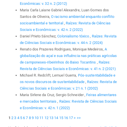
Econômicas: v. 32 n. 2 (2012)
Maria Carla Laiane Gabriel Alexandre, Luan Gomes dos
Santos de Oliveira,
O racismo ambiental enquanto conflito
socioambiental e territorial
,
Raízes: Revista de Ciências
Sociais e Econômicas: v. 42 n. 2 (2022)
Daniel Prieto Sánchez,
Colonialismo tóxico
,
Raízes: Revista
de Ciências Sociais e Econômicas: v. 44 n. 2 (2024)
Renato dos Prazeres Rodrigues, Monique Medeiros,
A
globalização do açaí e sua influência nas práticas agrícolas
de camponeses-ribeirinhos do Baixo Tocantins
,
Raízes:
Revista de Ciências Sociais e Econômicas: v. 41 n. 2 (2021)
Michael R. Redclift, Lemuel Guerra,
Pós-sustentabilidade e
os novos discursos de sustentabilidade
,
Raízes: Revista de
Ciências Sociais e Econômicas: v. 21 n. 1 (2002)
Maria Sirlene da Cruz, Sergio Schneider ,
Feiras alimentares
e mercados territoriais
,
Raízes: Revista de Ciências Sociais
e Econômicas: v. 42 n. 1 (2022)
1
2
3
4
5
6
7
8
9
10
11
12
13
14
15
16
17
>
>>