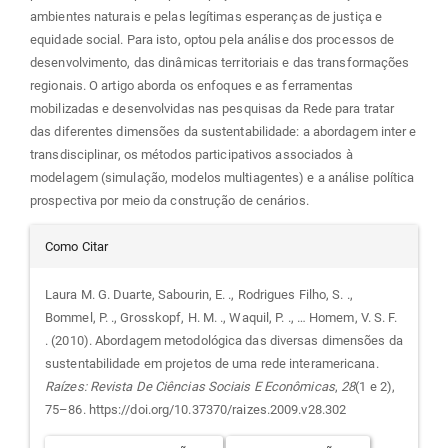
ambientes naturais e pelas legítimas esperanças de justiça e
equidade social. Para isto, optou pela análise dos processos de
desenvolvimento, das dinâmicas territoriais e das transformações
regionais. O artigo aborda os enfoques e as ferramentas
mobilizadas e desenvolvidas nas pesquisas da Rede para tratar
das diferentes dimensões da sustentabilidade: a abordagem inter e
transdisciplinar, os métodos participativos associados à
modelagem (simulação, modelos multiagentes) e a análise política
prospectiva por meio da construção de cenários.
Detalhes
Como Citar
do
Laura M. G. Duarte, Sabourin, E. ., Rodrigues Filho, S. .,
Bommel, P. ., Grosskopf, H. M. ., Waquil, P. ., … Homem, V. S. F.
artigo
. (2010). Abordagem metodológica das diversas dimensões da
sustentabilidade em projetos de uma rede interamericana.
Raízes: Revista De Ciências Sociais E Econômicas
,
28
(1 e 2),
75–86. https://doi.org/10.37370/raizes.2009.v28.302