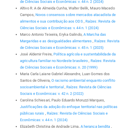
de Ciências Sociais e Econômicas: v. 44 n. 2 (2024)
Altivo R. A de Almeida Cunha, Walter Belik, Mauro Macedo
Campos,
Novos consensos sobre mercados atacadista de
alimentos e sua contribuição aos ODS
,
Raízes: Revista de
Ciências Sociais e Econômicas: v. 44 n. 1 (2024)
Marco Antonio Teixeira, Eryka Galindo,
A Marcha das
Margaridas e as desigualdades alimentares
,
Raízes: Revista
de Ciências Sociais e Econômicas: v. 45 n. 1 (2025)
José Aldemir Freire,
Política agrícola e sustentabilidade da
agricultura familiar no Nordeste brasileiro
,
Raízes: Revista
de Ciências Sociais e Econômicas: n. 20 (1999)
Maria Carla Laiane Gabriel Alexandre, Luan Gomes dos
Santos de Oliveira,
O racismo ambiental enquanto conflito
socioambiental e territorial
,
Raízes: Revista de Ciências
Sociais e Econômicas: v. 42 n. 2 (2022)
Carolina Schiesari, Paulo Eduardo Moruzzi Marques,
Justificações da adoção do enfoque territorial nas políticas
públicas rurais
,
Raízes: Revista de Ciências Sociais e
Econômicas: v. 44 n. 1 (2024)
Elizabeth Christina de Andrade Lima,
A herança bendita
,