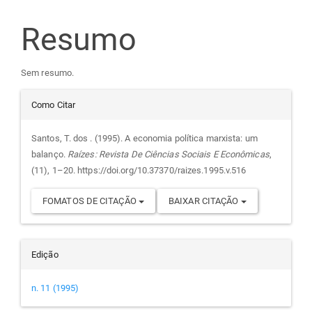
do
Resumo
artigo
Sem resumo.
principal
Detalhes
Como Citar
do
Santos, T. dos . (1995). A economia política marxista: um
balanço.
Raízes: Revista De Ciências Sociais E Econômicas
,
artigo
(11), 1–20. https://doi.org/10.37370/raizes.1995.v.516
FOMATOS DE CITAÇÃO
BAIXAR CITAÇÃO
Edição
n. 11 (1995)