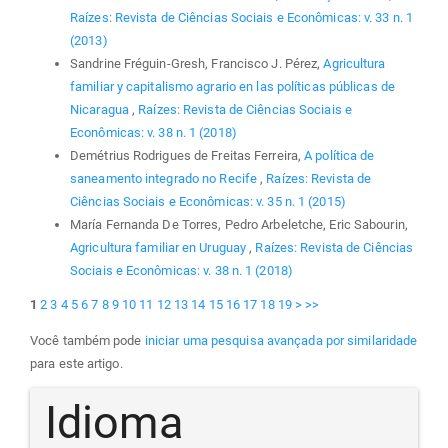
Raízes: Revista de Ciências Sociais e Econômicas: v. 33 n. 1
(2013)
Sandrine Fréguin-Gresh, Francisco J. Pérez,
Agricultura
familiar y capitalismo agrario en las políticas públicas de
Nicaragua
,
Raízes: Revista de Ciências Sociais e
Econômicas: v. 38 n. 1 (2018)
Demétrius Rodrigues de Freitas Ferreira,
A política de
saneamento integrado no Recife
,
Raízes: Revista de
Ciências Sociais e Econômicas: v. 35 n. 1 (2015)
María Fernanda De Torres, Pedro Arbeletche, Eric Sabourin,
Agricultura familiar en Uruguay
,
Raízes: Revista de Ciências
Sociais e Econômicas: v. 38 n. 1 (2018)
1
2
3
4
5
6
7
8
9
10
11
12
13
14
15
16
17
18
19
>
>>
Você também pode
iniciar uma pesquisa avançada por similaridade
para este artigo.
Idioma