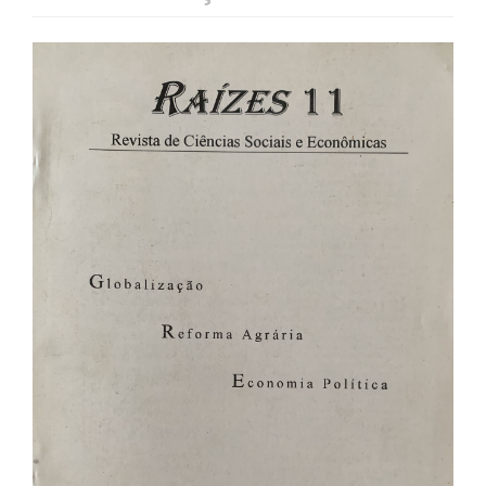
Barra
lateral
de
artigos