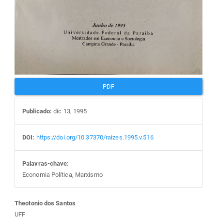
PDF
Publicado:
dic 13, 1995
DOI:
https://doi.org/10.37370/raizes.1995.v.516
Palavras-chave:
Economia Política, Marxismo
Conteúdo
Theotonio dos Santos
UFF