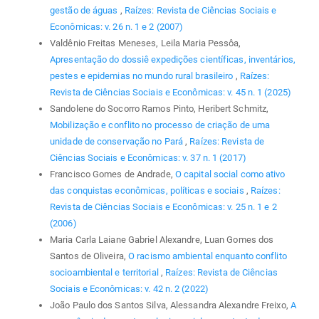
gestão de águas
,
Raízes: Revista de Ciências Sociais e
Econômicas: v. 26 n. 1 e 2 (2007)
Valdênio Freitas Meneses, Leila Maria Pessôa,
Apresentação do dossiê expedições científicas, inventários,
pestes e epidemias no mundo rural brasileiro
,
Raízes:
Revista de Ciências Sociais e Econômicas: v. 45 n. 1 (2025)
Sandolene do Socorro Ramos Pinto, Heribert Schmitz,
Mobilização e conflito no processo de criação de uma
unidade de conservação no Pará
,
Raízes: Revista de
Ciências Sociais e Econômicas: v. 37 n. 1 (2017)
Francisco Gomes de Andrade,
O capital social como ativo
das conquistas econômicas, políticas e sociais
,
Raízes:
Revista de Ciências Sociais e Econômicas: v. 25 n. 1 e 2
(2006)
Maria Carla Laiane Gabriel Alexandre, Luan Gomes dos
Santos de Oliveira,
O racismo ambiental enquanto conflito
socioambiental e territorial
,
Raízes: Revista de Ciências
Sociais e Econômicas: v. 42 n. 2 (2022)
João Paulo dos Santos Silva, Alessandra Alexandre Freixo,
A