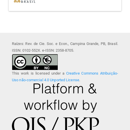
Raízes: Rev. de Cie. Soc. e Econ., Campina Grande, PB, Brasil.
ISSN: 0102-552X. e-ISSN: 2358-8705.
This work is licensed under a
Creative Commons Atribuição-
Uso não-comercial 4.0 Unported License
.