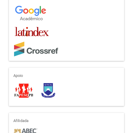
apoio
Apoio
afiliada
Afilidada