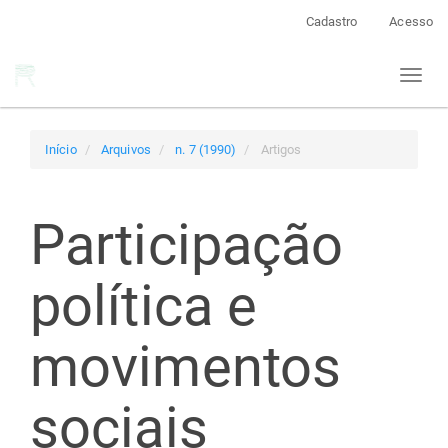
Navegação
Cadastro
Acesso
Principal
Conteúdo
Toggl
principal
naviga
Barra
Lateral
Início
Arquivos
n. 7 (1990)
Artigos
Participação
política e
movimentos
sociais