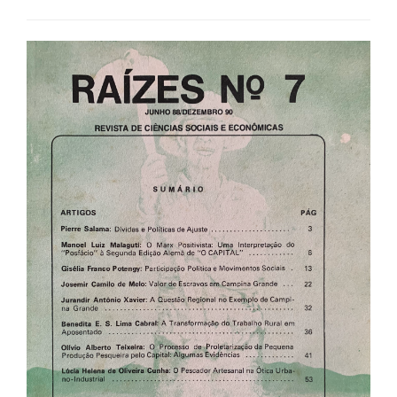
Barra
lateral
de
artigos