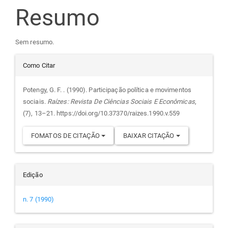
do
Resumo
artigo
Sem resumo.
principal
Detalhes
Como Citar
do
Potengy, G. F. . (1990). Participação política e movimentos
sociais.
Raízes: Revista De Ciências Sociais E Econômicas
,
artigo
(7), 13–21. https://doi.org/10.37370/raizes.1990.v.559
FOMATOS DE CITAÇÃO
BAIXAR CITAÇÃO
Edição
n. 7 (1990)