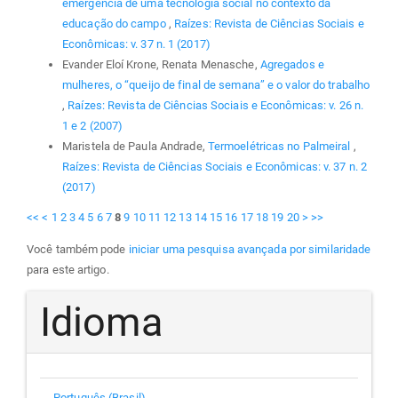
emergência de uma tecnologia social no contexto da
educação do campo
,
Raízes: Revista de Ciências Sociais e
Econômicas: v. 37 n. 1 (2017)
Evander Eloí Krone, Renata Menasche,
Agregados e
mulheres, o “queijo de final de semana” e o valor do trabalho
,
Raízes: Revista de Ciências Sociais e Econômicas: v. 26 n.
1 e 2 (2007)
Maristela de Paula Andrade,
Termoelétricas no Palmeiral
,
Raízes: Revista de Ciências Sociais e Econômicas: v. 37 n. 2
(2017)
<<
<
1
2
3
4
5
6
7
8
9
10
11
12
13
14
15
16
17
18
19
20
>
>>
Você também pode
iniciar uma pesquisa avançada por similaridade
para este artigo.
Idioma
Português (Brasil)