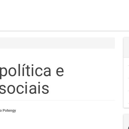
política e
sociais
teúdo
co Potengy