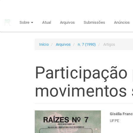
Navegação
Principal
Conteúdo
Sobre
Atual
Arquivos
Submissões
Anúncios
principal
Barra
Lateral
Início
Arquivos
n. 7 (1990)
Artigos
Participação 
movimentos 
Barra
Con
Gisélia Fran
UFPE
lateral
do