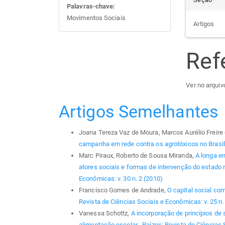
Palavras-chave:
Movimentos Sociais
Artigos
Ref
Ver no arquivo
Artigos Semelhantes
Joana Tereza Vaz de Moura, Marcos Aurélio Freire 
campanha em rede contra os agrotóxicos no Brasi
Marc Piraux, Roberto de Sousa Miranda,
A longa em
atores sociais e formas de intervenção do estado
Econômicas: v. 30 n. 2 (2010)
Francisco Gomes de Andrade,
O capital social co
Revista de Ciências Sociais e Econômicas: v. 25 n. 
Vanessa Schottz,
A incorporação de princípios de 
alimentação escolar
,
Raízes: Revista de Ciências 