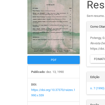
Re
de
arti
Sem resumo.
artigos
prin
Det
Como Cita
do
Potengy, G.
Revista De
arti
https://do
FOMATO
PDF
Publicado:
dez. 13, 1990
Edição
DOI:
n. 7 (1990)
https://doi.org/10.37370/raizes.1
990.v.559
Seção