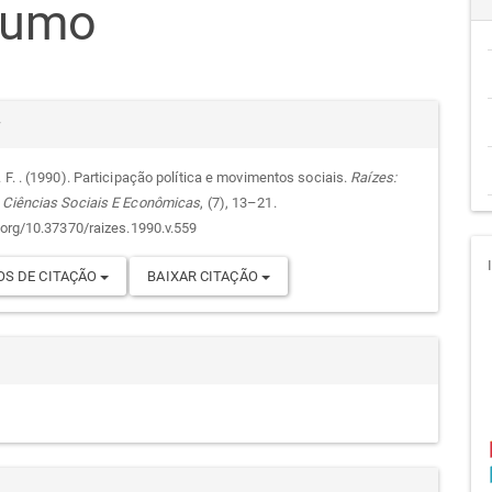
sumo
go
cipal
alhes
r
 F. . (1990). Participação política e movimentos sociais.
Raízes:
 Ciências Sociais E Econômicas
, (7), 13–21.
go
i.org/10.37370/raizes.1990.v.559
S DE CITAÇÃO
BAIXAR CITAÇÃO