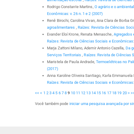
Rodrigo Constante Martins,
O agrário e o ambienta
Econômicas: v. 26 n. 1 e 2 (2007)
Renê Birochi, Carolina Vivan, Ana Clara de Borba G
agroalimentares
,
Raízes: Revista de Ciências Soci
Evander Eloí Krone, Renata Menasche,
Agregados e
Raízes: Revista de Ciências Sociais e Econômicas: v
Marja Zattoni Milano, Ademir Antonio Cazella,
Da g
Serviços Territoriais
,
Raízes: Revista de Ciências S
Maristela de Paula Andrade,
Termoelétricas no Pa
(2017)
Anna Karoline Oliveira Santiago, Karla Emmanuela 
Raízes: Revista de Ciências Sociais e Econômicas: 
<<
<
1
2
3
4
5
6
7
8
9
10
11
12
13
14
15
16
17
18
19
20
>
>
Você também pode
iniciar uma pesquisa avançada por si