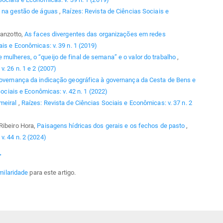
l na gestão de águas
,
Raízes: Revista de Ciências Sociais e
ranzotto,
As faces divergentes das organizações em redes
ais e Econômicas: v. 39 n. 1 (2019)
 mulheres, o “queijo de final de semana” e o valor do trabalho
,
. 26 n. 1 e 2 (2007)
overnança da indicação geográfica à governança da Cesta de Bens e
ociais e Econômicas: v. 42 n. 1 (2022)
lmeiral
,
Raízes: Revista de Ciências Sociais e Econômicas: v. 37 n. 2
Ribeiro Hora,
Paisagens hídricas dos gerais e os fechos de pasto
,
v. 44 n. 2 (2024)
>
milaridade
para este artigo.