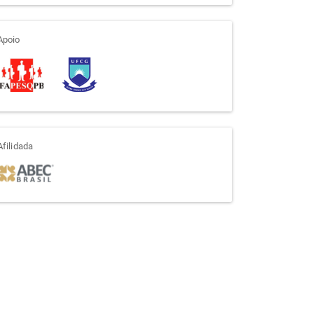
apoio
Apoio
afiliada
Afilidada